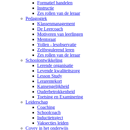
Formatief handelen
Instructie
Zes rollen van de leraar
Pedagogiek
Klassenmanagement
De Leercoach
Motiveren van leerlingen
Mentoraat
Yollen - lesobservatie
Zelfregulerend leren
Zes rollen van de leraar
Schoolontwikkeling
Lerende organisatie
Levende kwaliteitszorg
Lesson Study
Lerarentekort
Kansengelijkheid
Ouderbetrokkenheid
Toetsing en Examinering
Leiderschap
Coaching
Schoolcoach
Inductietraject
Vaksecties leiden
Covey in het onderwijs