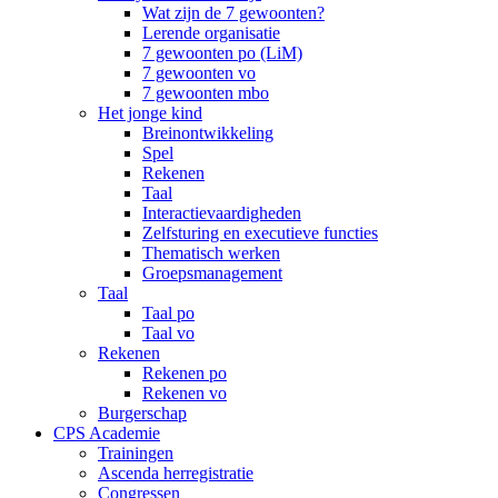
Wat zijn de 7 gewoonten?
Lerende organisatie
7 gewoonten po (LiM)
7 gewoonten vo
7 gewoonten mbo
Het jonge kind
Breinontwikkeling
Spel
Rekenen
Taal
Interactievaardigheden
Zelfsturing en executieve functies
Thematisch werken
Groepsmanagement
Taal
Taal po
Taal vo
Rekenen
Rekenen po
Rekenen vo
Burgerschap
CPS Academie
Trainingen
Ascenda herregistratie
Congressen