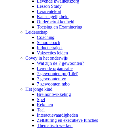
Levende kwaliteitszorg
Lesson Study
Lerarentekort
Kansengelijkheid
Ouderbetrokkenheid
Toetsing en Examinering
Leiderschap
Coaching
Schoolcoach
Inductietraject
Vaksecties leiden
Covey in het onderwijs
Wat zijn de 7 gewoonten?
Lerende organisatie
7 gewoonten po (LiM)
7 gewoonten vo
7 gewoonten mbo
Het jonge kind
Breinontwikkeling
Spel
Rekenen
Taal
Interactievaardigheden
Zelfsturing en executieve functies
Thematisch werken