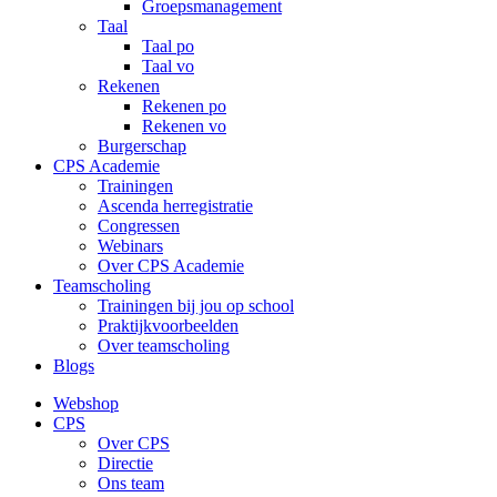
Groepsmanagement
Taal
Taal po
Taal vo
Rekenen
Rekenen po
Rekenen vo
Burgerschap
CPS Academie
Trainingen
Ascenda herregistratie
Congressen
Webinars
Over CPS Academie
Teamscholing
Trainingen bij jou op school
Praktijkvoorbeelden
Over teamscholing
Blogs
Webshop
CPS
Over CPS
Directie
Ons team