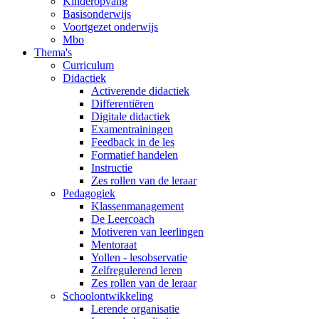
Kinderopvang
Basisonderwijs
Voortgezet onderwijs
Mbo
Thema's
Curriculum
Didactiek
Activerende didactiek
Differentiëren
Digitale didactiek
Examentrainingen
Feedback in de les
Formatief handelen
Instructie
Zes rollen van de leraar
Pedagogiek
Klassenmanagement
De Leercoach
Motiveren van leerlingen
Mentoraat
Yollen - lesobservatie
Zelfregulerend leren
Zes rollen van de leraar
Schoolontwikkeling
Lerende organisatie