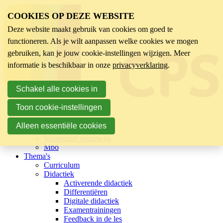
COOKIES OP DEZE WEBSITE
Deze website maakt gebruik van cookies om goed te
functioneren. Als je wilt aanpassen welke cookies we mogen
gebruiken, kan je jouw cookie-instellingen wijzigen. Meer
informatie is beschikbaar in onze
privacyverklaring
.
Schakel alle cookies in
Toon cookie-instellingen
Sector
Kinderopvang
Alleen essentiële cookies
Basisonderwijs
Voortgezet onderwijs
Mbo
Thema's
Curriculum
Didactiek
Activerende didactiek
Differentiëren
Digitale didactiek
Examentrainingen
Feedback in de les