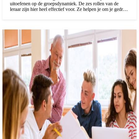
uitoefenen op de groepsdynamiek. De zes rollen van de
leraar zijn hier heel effectief voor. Ze helpen je om je gedrag
consistent neer te zetten. Leerlingen weten wat ze kunnen
verwachten en voelen zich daar veilig bij. Zij kunnen op die
manier optimaal en zo aangenaam mogelijk leren en jou gaat
het lesgeven zo makkelijker af.