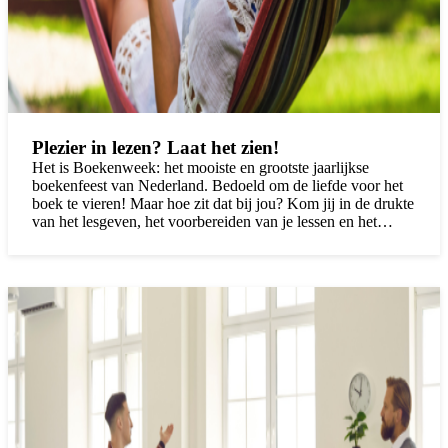
Plezier in lezen? Laat het zien!
Het is Boekenweek: het mooiste en grootste jaarlijkse
boekenfeest van Nederland. Bedoeld om de liefde voor het
boek te vieren! Maar hoe zit dat bij jou? Kom jij in de drukte
van het lesgeven, het voorbereiden van je lessen en het
ondersteunen van je leerlingen nog aan lezen toe? In de
waan van de dag kan lezen voor je plezier gemakkelijk op
de achtergrond raken. En dat terwijl het zo ontspannend en
leuk kan zijn! Wist je dat jouw enthousiasme over boeken
bovendien kan bijdragen aan de leesmotivatie van je
leerlingen? Hieronder leggen we uit hoe dat zit.