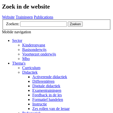
Zoek in de website
Website
Trainingen
Publications
Zoeken:
Zoeken
Mobile navigation
Sector
Kinderopvang
Basisonderwijs
Voortgezet onderwijs
Mbo
Thema's
Curriculum
Didactiek
Activerende didactiek
Differentiëren
Digitale didactiek
Examentrainingen
Feedback in de les
Formatief handelen
Instructie
Zes rollen van de leraar