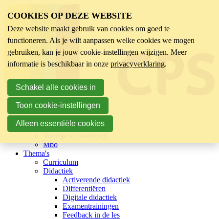
COOKIES OP DEZE WEBSITE
Deze website maakt gebruik van cookies om goed te
functioneren. Als je wilt aanpassen welke cookies we mogen
gebruiken, kan je jouw cookie-instellingen wijzigen. Meer
informatie is beschikbaar in onze
privacyverklaring
.
Schakel alle cookies in
Toon cookie-instellingen
Sector
Kinderopvang
Alleen essentiële cookies
Basisonderwijs
Voortgezet onderwijs
Mbo
Thema's
Curriculum
Didactiek
Activerende didactiek
Differentiëren
Digitale didactiek
Examentrainingen
Feedback in de les