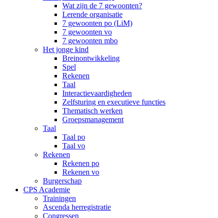
Wat zijn de 7 gewoonten?
Lerende organisatie
7 gewoonten po (LiM)
7 gewoonten vo
7 gewoonten mbo
Het jonge kind
Breinontwikkeling
Spel
Rekenen
Taal
Interactievaardigheden
Zelfsturing en executieve functies
Thematisch werken
Groepsmanagement
Taal
Taal po
Taal vo
Rekenen
Rekenen po
Rekenen vo
Burgerschap
CPS Academie
Trainingen
Ascenda herregistratie
Congressen