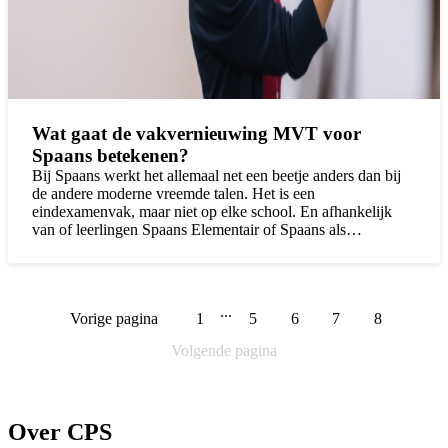
Wat gaat de vakvernieuwing MVT voor
Spaans betekenen?
Bij Spaans werkt het allemaal net een beetje anders dan bij
de andere moderne vreemde talen. Het is een
eindexamenvak, maar niet op elke school. En afhankelijk
van of leerlingen Spaans Elementair of Spaans als
eindexamenvak volgen, starten zij op verschillende
momenten met de lessen. De eindtermen zijn op dit moment
MVT-breed. Maar voor Spaans is het vanuit de eerder
genoemde situatie onduidelijk welke lesstof wanneer
...
Vorige pagina
1
5
6
7
8
aangeboden moet worden. Ook zijn er voor deze taal geen
examenbundels te koop. Een flinke puzzel dus voor
Volgende pagina
docenten Spaans!
Over CPS