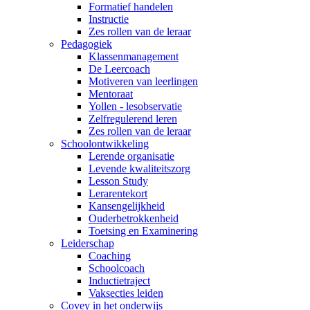
Formatief handelen
Instructie
Zes rollen van de leraar
Pedagogiek
Klassenmanagement
De Leercoach
Motiveren van leerlingen
Mentoraat
Yollen - lesobservatie
Zelfregulerend leren
Zes rollen van de leraar
Schoolontwikkeling
Lerende organisatie
Levende kwaliteitszorg
Lesson Study
Lerarentekort
Kansengelijkheid
Ouderbetrokkenheid
Toetsing en Examinering
Leiderschap
Coaching
Schoolcoach
Inductietraject
Vaksecties leiden
Covey in het onderwijs