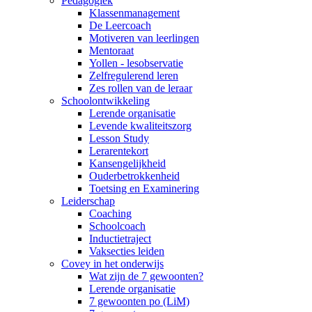
Pedagogiek
Klassenmanagement
De Leercoach
Motiveren van leerlingen
Mentoraat
Yollen - lesobservatie
Zelfregulerend leren
Zes rollen van de leraar
Schoolontwikkeling
Lerende organisatie
Levende kwaliteitszorg
Lesson Study
Lerarentekort
Kansengelijkheid
Ouderbetrokkenheid
Toetsing en Examinering
Leiderschap
Coaching
Schoolcoach
Inductietraject
Vaksecties leiden
Covey in het onderwijs
Wat zijn de 7 gewoonten?
Lerende organisatie
7 gewoonten po (LiM)