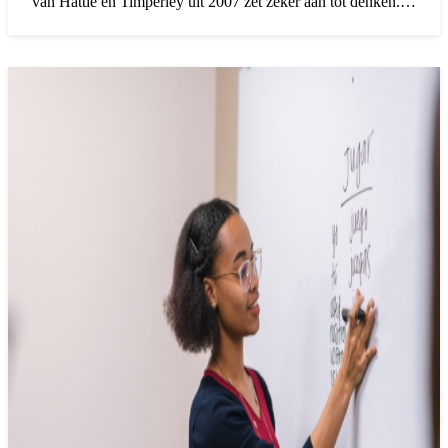
van Hattie en Timperley uit 2007 zet zeker aan tot denken.
We zijn nu zeventien jaar verder en in die tijd is de kijk op
feedback verrijkt. Als we feedback zien als een proces, dan
biedt dit mogelijkheden om leerlingen daarin te activeren. En
voor een positief effect op leerprestaties verleggen we de
focus van feedback géven naar feedback gebruiken als
werkwoord bij feedback.