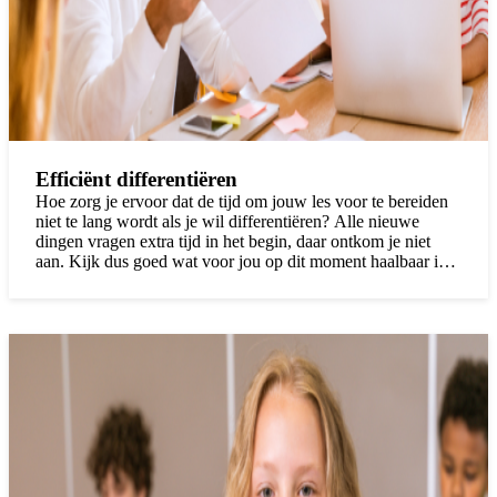
Efficiënt differentiëren
Hoe zorg je ervoor dat de tijd om jouw les voor te bereiden
niet te lang wordt als je wil differentiëren? Alle nieuwe
dingen vragen extra tijd in het begin, daar ontkom je niet
aan. Kijk dus goed wat voor jou op dit moment haalbaar is.
Begin klein en bouw langzaam op. Kijk ook creatief hoe je
tijd kunt besparen: wat moet je echt zelf doen, welke taken
kun je prima neerleggen bij leerlingen zelf? Ik geef je graag
wat suggesties om gedoseerd met differentiëren aan de slag
te gaan.