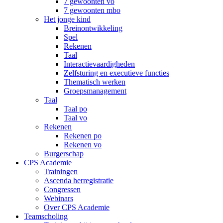
7 gewoonten vo
7 gewoonten mbo
Het jonge kind
Breinontwikkeling
Spel
Rekenen
Taal
Interactievaardigheden
Zelfsturing en executieve functies
Thematisch werken
Groepsmanagement
Taal
Taal po
Taal vo
Rekenen
Rekenen po
Rekenen vo
Burgerschap
CPS Academie
Trainingen
Ascenda herregistratie
Congressen
Webinars
Over CPS Academie
Teamscholing