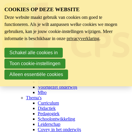
COOKIES OP DEZE WEBSITE
Deze website maakt gebruik van cookies om goed te
functioneren. Als je wilt aanpassen welke cookies we mogen
gebruiken, kan je jouw cookie-instellingen wijzigen. Meer
informatie is beschikbaar in onze
privacyverklaring
.
Schakel alle cookies in
Toon cookie-instellingen
Hoofdmenu
Sector
Alleen essentiële cookies
Kinderopvang
Basisonderwijs
Voortgezet onderwijs
Mbo
Thema's
Curriculum
Didactiek
Pedagogiek
Schoolontwikkeling
Leiderschap
Covey in het onderwijs