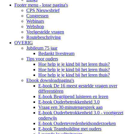
Footer menu - losse pagina's
CPS Nieuwsbrief
Congressen
Webinars
Webshop
Veelgestelde vragen
Routebeschrijving
OVERIG
Jubileum 75 jaar
Bedankt livestream
Tips voor ouders
Hoe help je je kind bij het leren thuis?
Hoe help je je kind bij het leren thuis?
Hoe help je je kind bij het leren thuis?
Ebook downloadpagina's
E-book De 16 meest gestelde vragen over
differentiëren
E-book Begrijpend luisteren en lezen
E-book Ouderbetrokkenheid 3.0
Vraag een 30-minutengesprek aan
E-book Ouderbetrokkenheid 3.0 - voortgezet
onderwijs
E-book Oudertevredenheidsonderzoeken
E-book Teambuilding met ouders