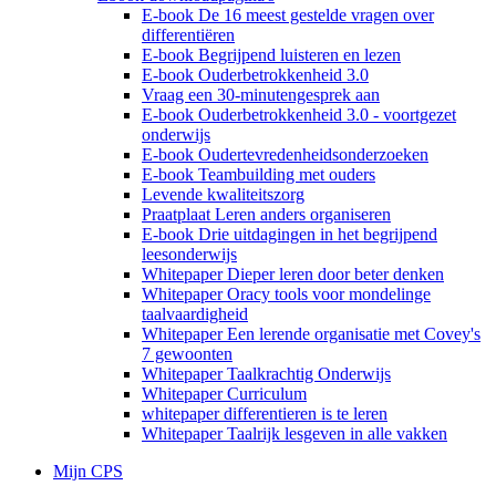
E-book De 16 meest gestelde vragen over
differentiëren
E-book Begrijpend luisteren en lezen
E-book Ouderbetrokkenheid 3.0
Vraag een 30-minutengesprek aan
E-book Ouderbetrokkenheid 3.0 - voortgezet
onderwijs
E-book Oudertevredenheidsonderzoeken
E-book Teambuilding met ouders
Levende kwaliteitszorg
Praatplaat Leren anders organiseren
E-book Drie uitdagingen in het begrijpend
leesonderwijs
Whitepaper Dieper leren door beter denken
Whitepaper Oracy tools voor mondelinge
taalvaardigheid
Whitepaper Een lerende organisatie met Covey's
7 gewoonten
Whitepaper Taalkrachtig Onderwijs
Whitepaper Curriculum
whitepaper differentieren is te leren
Whitepaper Taalrijk lesgeven in alle vakken
Mijn CPS