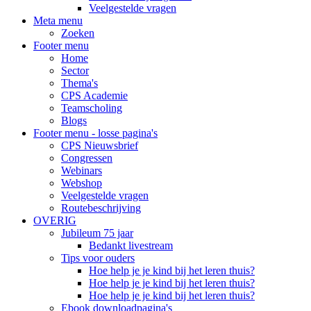
Veelgestelde vragen
Meta menu
Zoeken
Footer menu
Home
Sector
Thema's
CPS Academie
Teamscholing
Blogs
Footer menu - losse pagina's
CPS Nieuwsbrief
Congressen
Webinars
Webshop
Veelgestelde vragen
Routebeschrijving
OVERIG
Jubileum 75 jaar
Bedankt livestream
Tips voor ouders
Hoe help je je kind bij het leren thuis?
Hoe help je je kind bij het leren thuis?
Hoe help je je kind bij het leren thuis?
Ebook downloadpagina's