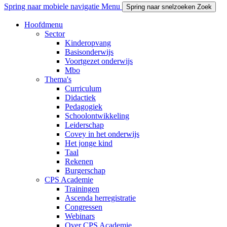
Spring naar mobiele navigatie
Menu
Spring naar snelzoeken
Zoek
Hoofdmenu
Sector
Kinderopvang
Basisonderwijs
Voortgezet onderwijs
Mbo
Thema's
Curriculum
Didactiek
Pedagogiek
Schoolontwikkeling
Leiderschap
Covey in het onderwijs
Het jonge kind
Taal
Rekenen
Burgerschap
CPS Academie
Trainingen
Ascenda herregistratie
Congressen
Webinars
Over CPS Academie