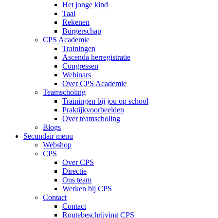
Het jonge kind
Taal
Rekenen
Burgerschap
CPS Academie
Trainingen
Ascenda herregistratie
Congressen
Webinars
Over CPS Academie
Teamscholing
Trainingen bij jou op school
Praktijkvoorbeelden
Over teamscholing
Blogs
Secundair menu
Webshop
CPS
Over CPS
Directie
Ons team
Werken bij CPS
Contact
Contact
Routebeschrijving CPS