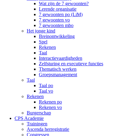
Wat zijn de 7 gewoonten?
Lerende organisatie
7 gewoonten po (LiM)
7 gewoonten vo
7 gewoonten mbo
Het jonge kind
Breinontwikkeling
Spel
Rekenen
Taal
Interactievaardigheden
Zelfsturing en executieve functies
Thematisch werken
Groepsmanagement
Taal
Taal po
Taal vo
Rekenen
Rekenen po
Rekenen vo
Burgerschap
CPS Academie
Trainingen
Ascenda herregistratie
Congressen