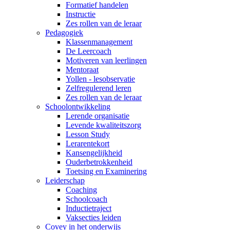
Formatief handelen
Instructie
Zes rollen van de leraar
Pedagogiek
Klassenmanagement
De Leercoach
Motiveren van leerlingen
Mentoraat
Yollen - lesobservatie
Zelfregulerend leren
Zes rollen van de leraar
Schoolontwikkeling
Lerende organisatie
Levende kwaliteitszorg
Lesson Study
Lerarentekort
Kansengelijkheid
Ouderbetrokkenheid
Toetsing en Examinering
Leiderschap
Coaching
Schoolcoach
Inductietraject
Vaksecties leiden
Covey in het onderwijs