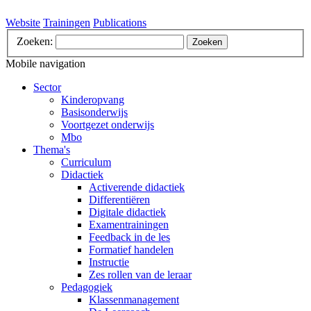
Website
Trainingen
Publications
Zoeken:
Zoeken
Mobile navigation
Sector
Kinderopvang
Basisonderwijs
Voortgezet onderwijs
Mbo
Thema's
Curriculum
Didactiek
Activerende didactiek
Differentiëren
Digitale didactiek
Examentrainingen
Feedback in de les
Formatief handelen
Instructie
Zes rollen van de leraar
Pedagogiek
Klassenmanagement