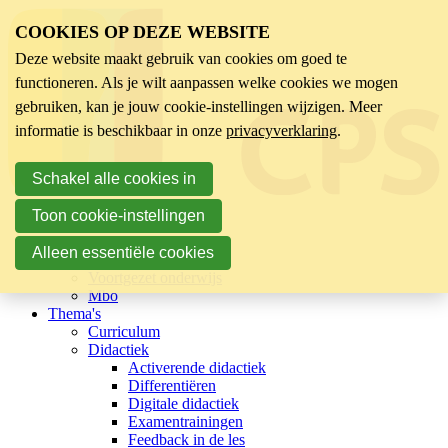
COOKIES OP DEZE WEBSITE
Deze website maakt gebruik van cookies om goed te
functioneren. Als je wilt aanpassen welke cookies we mogen
gebruiken, kan je jouw cookie-instellingen wijzigen. Meer
informatie is beschikbaar in onze
privacyverklaring
.
Schakel alle cookies in
Toon cookie-instellingen
Sector
Kinderopvang
Alleen essentiële cookies
Basisonderwijs
Voortgezet onderwijs
Mbo
Thema's
Curriculum
Didactiek
Activerende didactiek
Differentiëren
Digitale didactiek
Examentrainingen
Feedback in de les