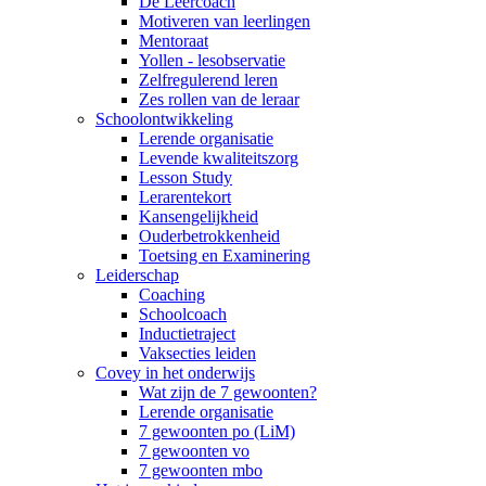
De Leercoach
Motiveren van leerlingen
Mentoraat
Yollen - lesobservatie
Zelfregulerend leren
Zes rollen van de leraar
Schoolontwikkeling
Lerende organisatie
Levende kwaliteitszorg
Lesson Study
Lerarentekort
Kansengelijkheid
Ouderbetrokkenheid
Toetsing en Examinering
Leiderschap
Coaching
Schoolcoach
Inductietraject
Vaksecties leiden
Covey in het onderwijs
Wat zijn de 7 gewoonten?
Lerende organisatie
7 gewoonten po (LiM)
7 gewoonten vo
7 gewoonten mbo