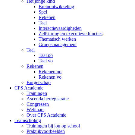
Het jonge kind
Breinontwikkeling
Spel
Rekenen
Taal
Interactievaardigheden
Zelfsturing en executieve functies
Thematisch werken
Groepsmanagement
Taal
Taal po
Taal vo
Rekenen
Rekenen po
Rekenen vo
Burgerschap
CPS Academie
Trainingen
Ascenda herregistratie
Congressen
Webinars
Over CPS Academie
Teamscholing
Trainingen bij jou op school
Praktijkvoorbeelden