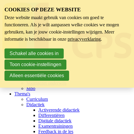
COOKIES OP DEZE WEBSITE
Deze website maakt gebruik van cookies om goed te
functioneren. Als je wilt aanpassen welke cookies we mogen
gebruiken, kan je jouw cookie-instellingen wijzigen. Meer
informatie is beschikbaar in onze
privacyverklaring
.
Schakel alle cookies in
Toon cookie-instellingen
Sector
Kinderopvang
Alleen essentiële cookies
Basisonderwijs
Voortgezet onderwijs
Mbo
Thema's
Curriculum
Didactiek
Activerende didactiek
Differentiëren
Digitale didactiek
Examentrainingen
Feedback in de les