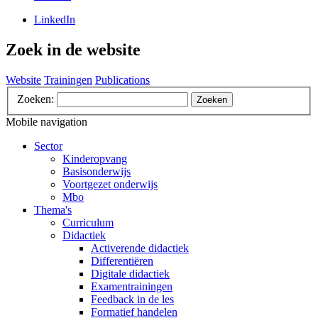
LinkedIn
Zoek in de website
Website
Trainingen
Publications
Zoeken:
Zoeken
Mobile navigation
Sector
Kinderopvang
Basisonderwijs
Voortgezet onderwijs
Mbo
Thema's
Curriculum
Didactiek
Activerende didactiek
Differentiëren
Digitale didactiek
Examentrainingen
Feedback in de les
Formatief handelen