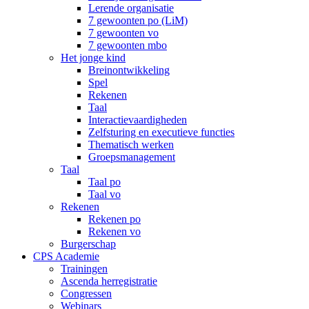
Lerende organisatie
7 gewoonten po (LiM)
7 gewoonten vo
7 gewoonten mbo
Het jonge kind
Breinontwikkeling
Spel
Rekenen
Taal
Interactievaardigheden
Zelfsturing en executieve functies
Thematisch werken
Groepsmanagement
Taal
Taal po
Taal vo
Rekenen
Rekenen po
Rekenen vo
Burgerschap
CPS Academie
Trainingen
Ascenda herregistratie
Congressen
Webinars