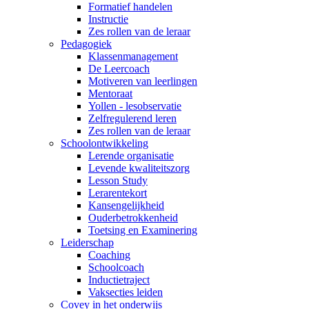
Formatief handelen
Instructie
Zes rollen van de leraar
Pedagogiek
Klassenmanagement
De Leercoach
Motiveren van leerlingen
Mentoraat
Yollen - lesobservatie
Zelfregulerend leren
Zes rollen van de leraar
Schoolontwikkeling
Lerende organisatie
Levende kwaliteitszorg
Lesson Study
Lerarentekort
Kansengelijkheid
Ouderbetrokkenheid
Toetsing en Examinering
Leiderschap
Coaching
Schoolcoach
Inductietraject
Vaksecties leiden
Covey in het onderwijs