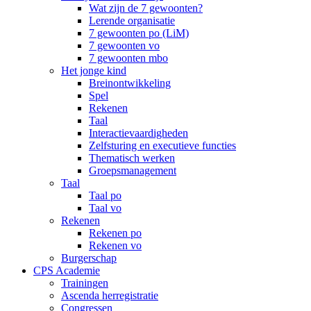
Wat zijn de 7 gewoonten?
Lerende organisatie
7 gewoonten po (LiM)
7 gewoonten vo
7 gewoonten mbo
Het jonge kind
Breinontwikkeling
Spel
Rekenen
Taal
Interactievaardigheden
Zelfsturing en executieve functies
Thematisch werken
Groepsmanagement
Taal
Taal po
Taal vo
Rekenen
Rekenen po
Rekenen vo
Burgerschap
CPS Academie
Trainingen
Ascenda herregistratie
Congressen