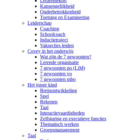
Lerarentekort
Kansengelijkheid
Ouderbetrokkenheid
Toetsing en Examinering
Leiderschap
Coaching
Schoolcoach
Inductietraject
Vaksecties leiden
Covey in het onderwijs
Wat zijn de 7 gewoonten?
Lerende organisatie
7 gewoonten po (LiM)
7 gewoonten vo
7 gewoonten mbo
Het jonge kind
Breinontwikkeling
Spel
Rekenen
Taal
Interactievaardigheden
Zelfsturing en executieve functies
Thematisch werken
Groepsmanagement
Taal