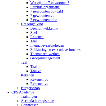
Wat zijn de 7 gewoonten?
Lerende organisatie
7 gewoonten po (LiM)
7 gewoonten vo
7 gewoonten mbo
Het jonge kind
Breinontwikkeling
Spel
Rekenen
Taal
Interactievaardigheden
Zelfsturing en executieve functies
Thematisch werken
Groepsmanagement
Taal
Taal po
Taal vo
Rekenen
Rekenen po
Rekenen vo
Burgerschap
CPS Academie
Trainingen
Ascenda herregistratie
Congressen