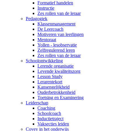
Formatief handelen
Instructie
Zes rollen van de leraar
Pedagogiek
Klassenmanagement
De Leercoach
Motiveren van leerlingen
Mentoraat
Yollen - lesobservatie
Zelfregulerend leren
Zes rollen van de leraar
Schoolontwikkeling
Lerende organisatie
Levende kwaliteitszorg
Lesson Study
Lerarentekort
Kansengelijkheid
Ouderbetrokkenheid
Toetsing en Examinering
Leiderschap
Coaching
Schoolcoach
Inductietraject
Vaksecties leiden
Covey in het onderwijs