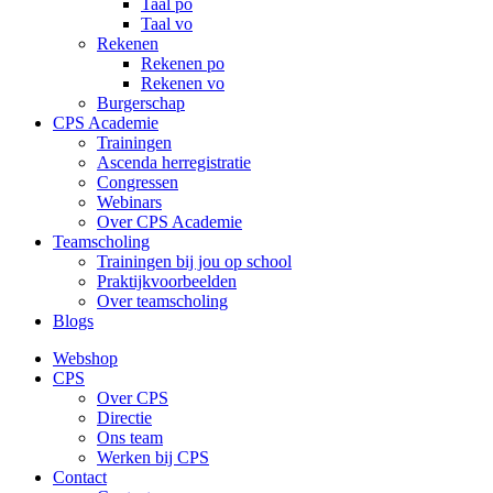
Taal po
Taal vo
Rekenen
Rekenen po
Rekenen vo
Burgerschap
CPS Academie
Trainingen
Ascenda herregistratie
Congressen
Webinars
Over CPS Academie
Teamscholing
Trainingen bij jou op school
Praktijkvoorbeelden
Over teamscholing
Blogs
Webshop
CPS
Over CPS
Directie
Ons team
Werken bij CPS
Contact