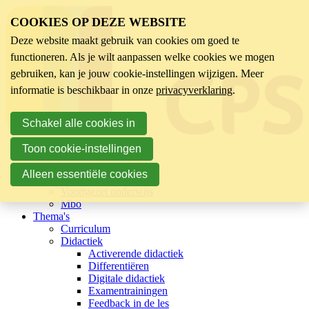
COOKIES OP DEZE WEBSITE
Deze website maakt gebruik van cookies om goed te
functioneren. Als je wilt aanpassen welke cookies we mogen
gebruiken, kan je jouw cookie-instellingen wijzigen. Meer
informatie is beschikbaar in onze
privacyverklaring
.
Schakel alle cookies in
Toon cookie-instellingen
Sector
Kinderopvang
Alleen essentiële cookies
Basisonderwijs
Voortgezet onderwijs
Mbo
Thema's
Curriculum
Didactiek
Activerende didactiek
Differentiëren
Digitale didactiek
Examentrainingen
Feedback in de les