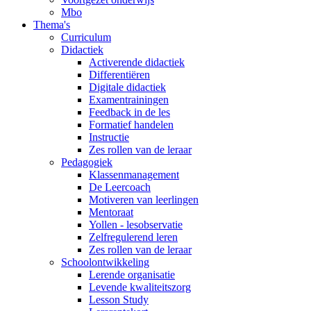
Mbo
Thema's
Curriculum
Didactiek
Activerende didactiek
Differentiëren
Digitale didactiek
Examentrainingen
Feedback in de les
Formatief handelen
Instructie
Zes rollen van de leraar
Pedagogiek
Klassenmanagement
De Leercoach
Motiveren van leerlingen
Mentoraat
Yollen - lesobservatie
Zelfregulerend leren
Zes rollen van de leraar
Schoolontwikkeling
Lerende organisatie
Levende kwaliteitszorg
Lesson Study