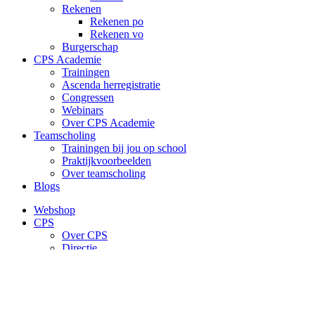
Rekenen
Rekenen po
Rekenen vo
Burgerschap
CPS Academie
Trainingen
Ascenda herregistratie
Congressen
Webinars
Over CPS Academie
Teamscholing
Trainingen bij jou op school
Praktijkvoorbeelden
Over teamscholing
Blogs
Webshop
CPS
Over CPS
Directie
Ons team
Werken bij CPS
Contact
Contact
Routebeschrijving CPS