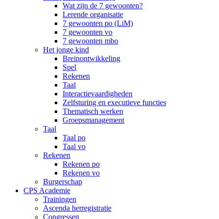
Wat zijn de 7 gewoonten?
Lerende organisatie
7 gewoonten po (LiM)
7 gewoonten vo
7 gewoonten mbo
Het jonge kind
Breinontwikkeling
Spel
Rekenen
Taal
Interactievaardigheden
Zelfsturing en executieve functies
Thematisch werken
Groepsmanagement
Taal
Taal po
Taal vo
Rekenen
Rekenen po
Rekenen vo
Burgerschap
CPS Academie
Trainingen
Ascenda herregistratie
Congressen