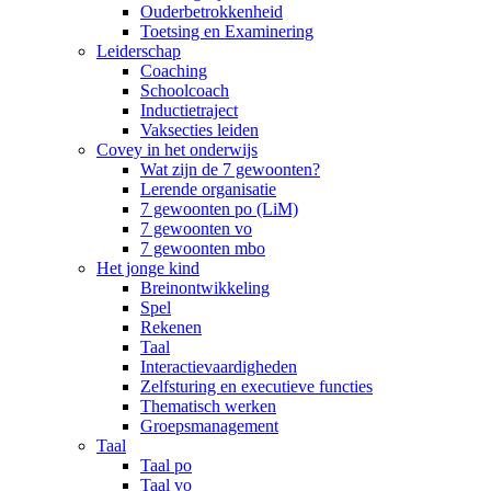
Ouderbetrokkenheid
Toetsing en Examinering
Leiderschap
Coaching
Schoolcoach
Inductietraject
Vaksecties leiden
Covey in het onderwijs
Wat zijn de 7 gewoonten?
Lerende organisatie
7 gewoonten po (LiM)
7 gewoonten vo
7 gewoonten mbo
Het jonge kind
Breinontwikkeling
Spel
Rekenen
Taal
Interactievaardigheden
Zelfsturing en executieve functies
Thematisch werken
Groepsmanagement
Taal
Taal po
Taal vo