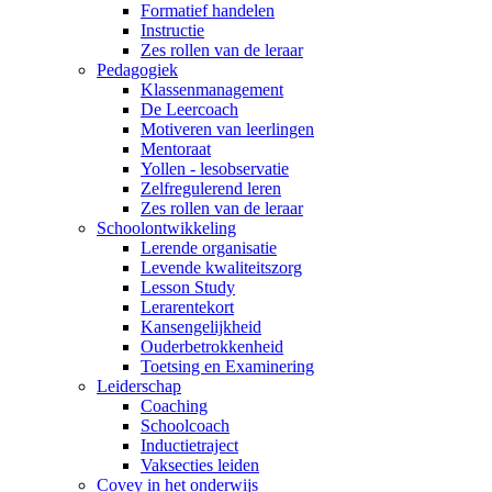
Formatief handelen
Instructie
Zes rollen van de leraar
Pedagogiek
Klassenmanagement
De Leercoach
Motiveren van leerlingen
Mentoraat
Yollen - lesobservatie
Zelfregulerend leren
Zes rollen van de leraar
Schoolontwikkeling
Lerende organisatie
Levende kwaliteitszorg
Lesson Study
Lerarentekort
Kansengelijkheid
Ouderbetrokkenheid
Toetsing en Examinering
Leiderschap
Coaching
Schoolcoach
Inductietraject
Vaksecties leiden
Covey in het onderwijs