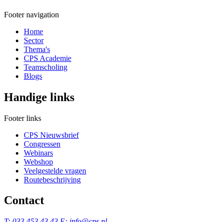
Footer navigation
Home
Sector
Thema's
CPS Academie
Teamscholing
Blogs
Handige links
Footer links
CPS Nieuwsbrief
Congressen
Webinars
Webshop
Veelgestelde vragen
Routebeschrijving
Contact
T: 033 453 43 43
E: info@cps.nl