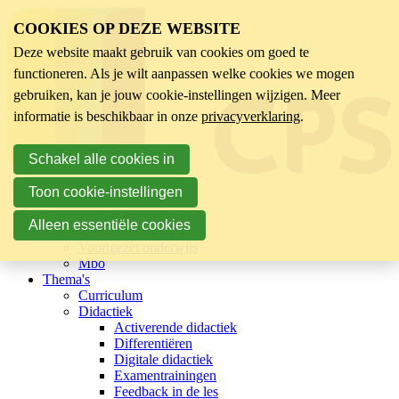
COOKIES OP DEZE WEBSITE
Deze website maakt gebruik van cookies om goed te
functioneren. Als je wilt aanpassen welke cookies we mogen
gebruiken, kan je jouw cookie-instellingen wijzigen. Meer
informatie is beschikbaar in onze
privacyverklaring
.
Schakel alle cookies in
Toon cookie-instellingen
Sector
Kinderopvang
Alleen essentiële cookies
Basisonderwijs
Voortgezet onderwijs
Mbo
Thema's
Curriculum
Didactiek
Activerende didactiek
Differentiëren
Digitale didactiek
Examentrainingen
Feedback in de les