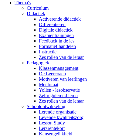
Thema's
Curriculum
Didactiek
Activerende didactiek
Differentiëren
Digitale didactiek
Examentrainingen
Feedback in de les
Formatief handelen
Instructie
Zes rollen van de leraar
Pedagogiek
Klassenmanagement
De Leercoach
Motiveren van leerlingen
Mentoraat
Yollen - lesobservatie
Zelfregulerend leren
Zes rollen van de leraar
Schoolontwikkeling
Lerende organisatie
Levende kwaliteitszorg
Lesson Study
Lerarentekort
Kansengelijkheid