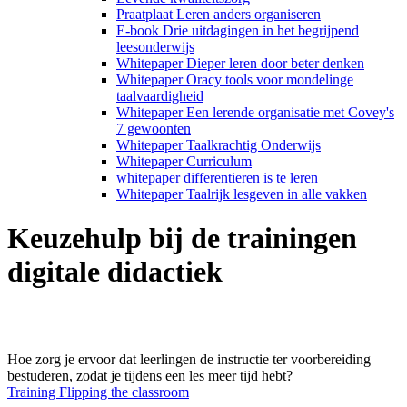
Praatplaat Leren anders organiseren
E-book Drie uitdagingen in het begrijpend
leesonderwijs
Whitepaper Dieper leren door beter denken
Whitepaper Oracy tools voor mondelinge
taalvaardigheid
Whitepaper Een lerende organisatie met Covey's
7 gewoonten
Whitepaper Taalkrachtig Onderwijs
Whitepaper Curriculum
whitepaper differentieren is te leren
Whitepaper Taalrijk lesgeven in alle vakken
Keuzehulp bij de trainingen
digitale didactiek
Hoe zorg je ervoor dat leerlingen de instructie ter voorbereiding
bestuderen, zodat je tijdens een les meer tijd hebt?
Training Flipping the classroom