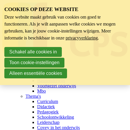
COOKIES OP DEZE WEBSITE
Deze website maakt gebruik van cookies om goed te
functioneren. Als je wilt aanpassen welke cookies we mogen
gebruiken, kan je jouw cookie-instellingen wijzigen. Meer
informatie is beschikbaar in onze
privacyverklaring
.
Schakel alle cookies in
Toon cookie-instellingen
Hoofdmenu
Sector
Alleen essentiële cookies
Kinderopvang
Basisonderwijs
Voortgezet onderwijs
Mbo
Thema's
Curriculum
Didactiek
Pedagogiek
Schoolontwikkeling
Leiderschap
Covey in het onderwijs