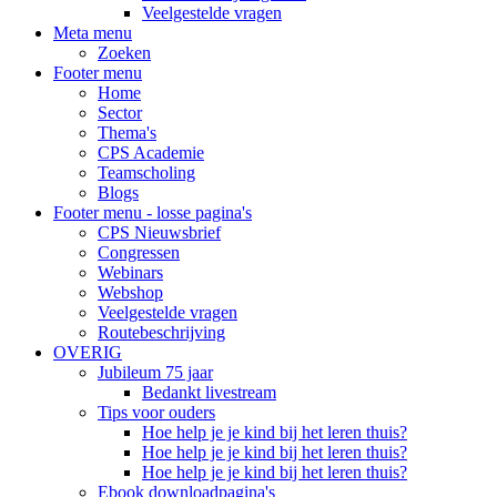
Veelgestelde vragen
Meta menu
Zoeken
Footer menu
Home
Sector
Thema's
CPS Academie
Teamscholing
Blogs
Footer menu - losse pagina's
CPS Nieuwsbrief
Congressen
Webinars
Webshop
Veelgestelde vragen
Routebeschrijving
OVERIG
Jubileum 75 jaar
Bedankt livestream
Tips voor ouders
Hoe help je je kind bij het leren thuis?
Hoe help je je kind bij het leren thuis?
Hoe help je je kind bij het leren thuis?
Ebook downloadpagina's