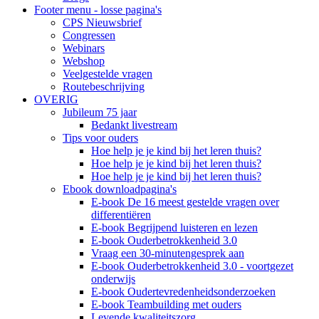
Footer menu - losse pagina's
CPS Nieuwsbrief
Congressen
Webinars
Webshop
Veelgestelde vragen
Routebeschrijving
OVERIG
Jubileum 75 jaar
Bedankt livestream
Tips voor ouders
Hoe help je je kind bij het leren thuis?
Hoe help je je kind bij het leren thuis?
Hoe help je je kind bij het leren thuis?
Ebook downloadpagina's
E-book De 16 meest gestelde vragen over
differentiëren
E-book Begrijpend luisteren en lezen
E-book Ouderbetrokkenheid 3.0
Vraag een 30-minutengesprek aan
E-book Ouderbetrokkenheid 3.0 - voortgezet
onderwijs
E-book Oudertevredenheidsonderzoeken
E-book Teambuilding met ouders
Levende kwaliteitszorg