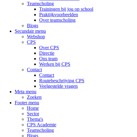
Teamscholing
Trainingen bij jou op school
Praktijkvoorbeelden
Over teamscholing
Blogs
Secundair menu
Webshop
CPS
Over CPS
Directie
Ons team
Werken bij CPS
Contact
Contact
Routebeschrijving CPS
Veelgestelde vragen
Meta menu
Zoeken
Footer menu
Home
Sector
Thema's
CPS Academie
Teamscholing
Blogs