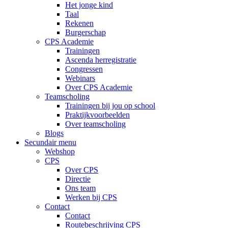
Het jonge kind
Taal
Rekenen
Burgerschap
CPS Academie
Trainingen
Ascenda herregistratie
Congressen
Webinars
Over CPS Academie
Teamscholing
Trainingen bij jou op school
Praktijkvoorbeelden
Over teamscholing
Blogs
Secundair menu
Webshop
CPS
Over CPS
Directie
Ons team
Werken bij CPS
Contact
Contact
Routebeschrijving CPS