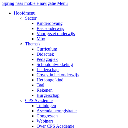
Spring naar mobiele navigatie
Menu
Hoofdmenu
Sector
Kinderopvang
Basisonderwijs
Voortgezet onderwijs
Mbo
Thema's
Curriculum
Didactiek
Pedagogiek
Schoolontwikkeling
Leiderschap
Covey in het onderwijs
Het jonge kind
Taal
Rekenen
Burgerschap
CPS Academie
Trainingen
Ascenda herregistratie
Congressen
Webinars
Over CPS Academie