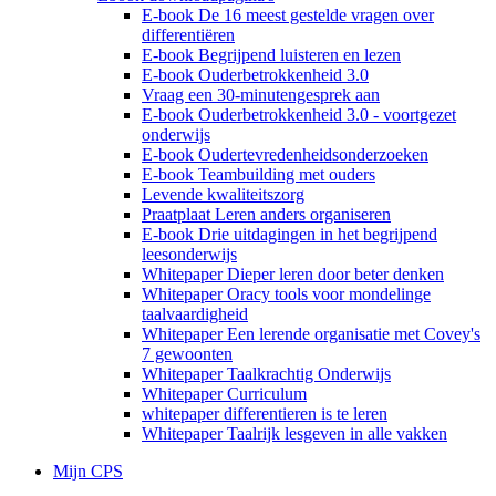
E-book De 16 meest gestelde vragen over
differentiëren
E-book Begrijpend luisteren en lezen
E-book Ouderbetrokkenheid 3.0
Vraag een 30-minutengesprek aan
E-book Ouderbetrokkenheid 3.0 - voortgezet
onderwijs
E-book Oudertevredenheidsonderzoeken
E-book Teambuilding met ouders
Levende kwaliteitszorg
Praatplaat Leren anders organiseren
E-book Drie uitdagingen in het begrijpend
leesonderwijs
Whitepaper Dieper leren door beter denken
Whitepaper Oracy tools voor mondelinge
taalvaardigheid
Whitepaper Een lerende organisatie met Covey's
7 gewoonten
Whitepaper Taalkrachtig Onderwijs
Whitepaper Curriculum
whitepaper differentieren is te leren
Whitepaper Taalrijk lesgeven in alle vakken
Mijn CPS