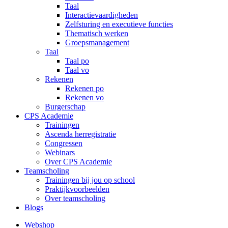
Taal
Interactievaardigheden
Zelfsturing en executieve functies
Thematisch werken
Groepsmanagement
Taal
Taal po
Taal vo
Rekenen
Rekenen po
Rekenen vo
Burgerschap
CPS Academie
Trainingen
Ascenda herregistratie
Congressen
Webinars
Over CPS Academie
Teamscholing
Trainingen bij jou op school
Praktijkvoorbeelden
Over teamscholing
Blogs
Webshop