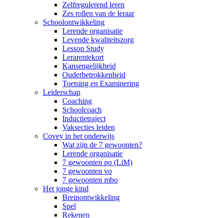
Zelfregulerend leren
Zes rollen van de leraar
Schoolontwikkeling
Lerende organisatie
Levende kwaliteitszorg
Lesson Study
Lerarentekort
Kansengelijkheid
Ouderbetrokkenheid
Toetsing en Examinering
Leiderschap
Coaching
Schoolcoach
Inductietraject
Vaksecties leiden
Covey in het onderwijs
Wat zijn de 7 gewoonten?
Lerende organisatie
7 gewoonten po (LiM)
7 gewoonten vo
7 gewoonten mbo
Het jonge kind
Breinontwikkeling
Spel
Rekenen