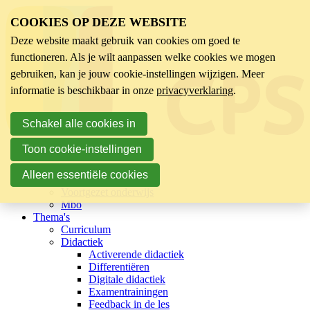
COOKIES OP DEZE WEBSITE
Deze website maakt gebruik van cookies om goed te
functioneren. Als je wilt aanpassen welke cookies we mogen
gebruiken, kan je jouw cookie-instellingen wijzigen. Meer
informatie is beschikbaar in onze
privacyverklaring
.
Schakel alle cookies in
Toon cookie-instellingen
Sector
Kinderopvang
Alleen essentiële cookies
Basisonderwijs
Voortgezet onderwijs
Mbo
Thema's
Curriculum
Didactiek
Activerende didactiek
Differentiëren
Digitale didactiek
Examentrainingen
Feedback in de les