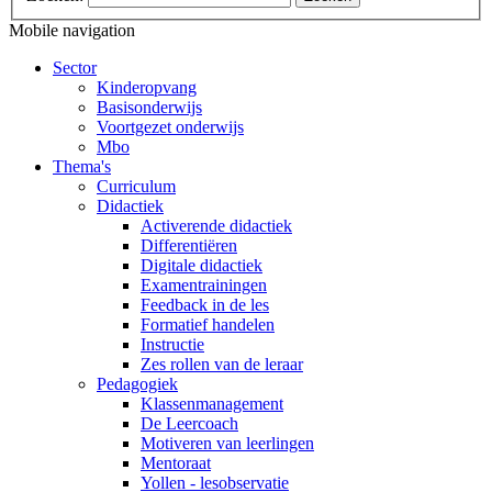
Mobile navigation
Sector
Kinderopvang
Basisonderwijs
Voortgezet onderwijs
Mbo
Thema's
Curriculum
Didactiek
Activerende didactiek
Differentiëren
Digitale didactiek
Examentrainingen
Feedback in de les
Formatief handelen
Instructie
Zes rollen van de leraar
Pedagogiek
Klassenmanagement
De Leercoach
Motiveren van leerlingen
Mentoraat
Yollen - lesobservatie