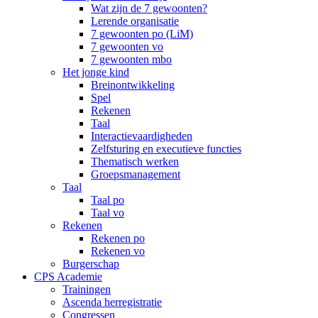
Wat zijn de 7 gewoonten?
Lerende organisatie
7 gewoonten po (LiM)
7 gewoonten vo
7 gewoonten mbo
Het jonge kind
Breinontwikkeling
Spel
Rekenen
Taal
Interactievaardigheden
Zelfsturing en executieve functies
Thematisch werken
Groepsmanagement
Taal
Taal po
Taal vo
Rekenen
Rekenen po
Rekenen vo
Burgerschap
CPS Academie
Trainingen
Ascenda herregistratie
Congressen