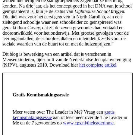
wilden niet terug en de stamgroepleiders zagen dat ze niet terug
konden. Na drie jaar, als het concept goed in het DNA van je school
geïmplanteerd is, kun je de status van
Lighthouse School
krijgen.
Die titel was voor het eerst gegeven in North Carolina, aan een
zieltogend schooltje waar een schoolleider zo geïnspireerd was
geraakt door Covey, dat zij de zeven gewoontes had vertaald en
doorontwikkeld voor het onderwijs. Met grootse gevolgen voor de
leerlingaantallen, de schoolresultaten en uiteindelijk zelfs voor de
sociale waarden van de buurt tot en met de huizenprijzen.”
Dit blog is bewerking van een artikel dat is verschenen in
Mensenkinderen, tijdschrift van de Nederlandse Jenaplanvereniging
(NJPV), augustus 2019. Download hier
het complete artikel
.
Gratis Kennismakingssessie
Meer weten over The Leader in Me? Vraag een
gratis
kennismakingssessie
aan of lees meer over de The Leader in
Me en de 7 gewoontes op
www.cps.nl/theleaderinme
.