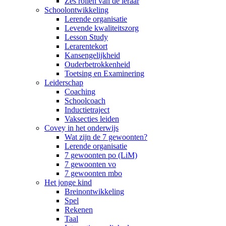
Zes rollen van de leraar
Schoolontwikkeling
Lerende organisatie
Levende kwaliteitszorg
Lesson Study
Lerarentekort
Kansengelijkheid
Ouderbetrokkenheid
Toetsing en Examinering
Leiderschap
Coaching
Schoolcoach
Inductietraject
Vaksecties leiden
Covey in het onderwijs
Wat zijn de 7 gewoonten?
Lerende organisatie
7 gewoonten po (LiM)
7 gewoonten vo
7 gewoonten mbo
Het jonge kind
Breinontwikkeling
Spel
Rekenen
Taal