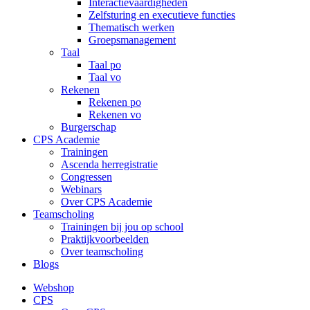
Interactievaardigheden
Zelfsturing en executieve functies
Thematisch werken
Groepsmanagement
Taal
Taal po
Taal vo
Rekenen
Rekenen po
Rekenen vo
Burgerschap
CPS Academie
Trainingen
Ascenda herregistratie
Congressen
Webinars
Over CPS Academie
Teamscholing
Trainingen bij jou op school
Praktijkvoorbeelden
Over teamscholing
Blogs
Webshop
CPS