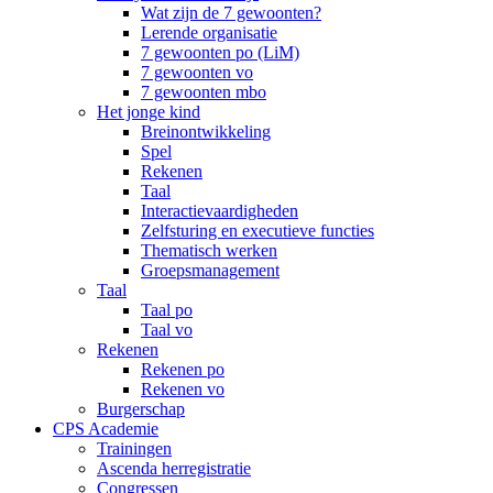
Wat zijn de 7 gewoonten?
Lerende organisatie
7 gewoonten po (LiM)
7 gewoonten vo
7 gewoonten mbo
Het jonge kind
Breinontwikkeling
Spel
Rekenen
Taal
Interactievaardigheden
Zelfsturing en executieve functies
Thematisch werken
Groepsmanagement
Taal
Taal po
Taal vo
Rekenen
Rekenen po
Rekenen vo
Burgerschap
CPS Academie
Trainingen
Ascenda herregistratie
Congressen