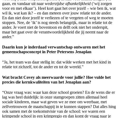
gaan, en vandaar uit naar
wederzijdse afhankelijkheid
(‘wij zorgen
voor en met elkaar’). Heel kort gaat het over jezelf – wie ben ik, wat
wil ik, wat kan ik? – en dan meteen over jouw relatie tot de ander.
En dan niet door jezelf te verliezen of te vergeten of weg te moeten
stoppen. Nee, de ‘ik’ is nog steeds belangrijk, maar in relatie tot de
ander. Je voert niet de boventoon en delft ook niet het onderspit,
maar het gaat over de verantwoordelijkheid die jij neemt naar de
ander.”
Daarin kun je inderdaad verwantschap ontwaren met het
gemeenschapsconcept in Peter Petersens Jenaplan
“Ja, het team was daar stellig in: dat wilde werken met het kind in
relatie tot zichzelf, tot de ander en tot de wereld.”
Wat bracht Covey als meerwaarde voor jullie? Hoe vulde het
precies die kernkwaliteiten van het Jenaplan aan?
“Onze vraag was: waar kan deze school groeien? En de wens die er
lag was heel duidelijk: in onze stamgroepen zitten allemaal heel
sociale kinderen, maar wat geven we ze mee om weerbaar, met
zelfvertrouwen de maatschappij in te kunnen stappen? Dat alles hing
ook samen met de toekomstvisie van de school: we waren een
krimpende school in een krimpregio en dan komt de vraag naar je