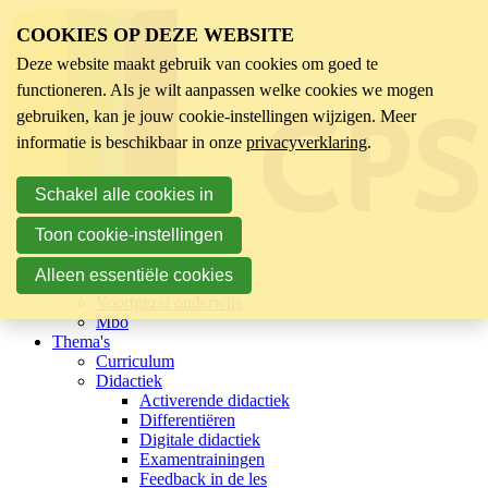
COOKIES OP DEZE WEBSITE
Deze website maakt gebruik van cookies om goed te
functioneren. Als je wilt aanpassen welke cookies we mogen
gebruiken, kan je jouw cookie-instellingen wijzigen. Meer
informatie is beschikbaar in onze
privacyverklaring
.
Schakel alle cookies in
Toon cookie-instellingen
Sector
Kinderopvang
Alleen essentiële cookies
Basisonderwijs
Voortgezet onderwijs
Mbo
Thema's
Curriculum
Didactiek
Activerende didactiek
Differentiëren
Digitale didactiek
Examentrainingen
Feedback in de les