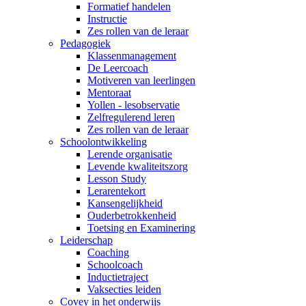
Formatief handelen
Instructie
Zes rollen van de leraar
Pedagogiek
Klassenmanagement
De Leercoach
Motiveren van leerlingen
Mentoraat
Yollen - lesobservatie
Zelfregulerend leren
Zes rollen van de leraar
Schoolontwikkeling
Lerende organisatie
Levende kwaliteitszorg
Lesson Study
Lerarentekort
Kansengelijkheid
Ouderbetrokkenheid
Toetsing en Examinering
Leiderschap
Coaching
Schoolcoach
Inductietraject
Vaksecties leiden
Covey in het onderwijs