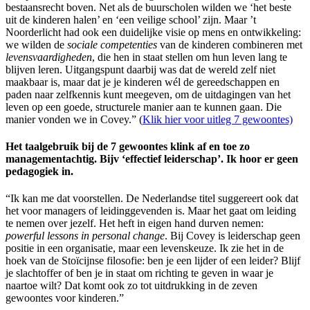
bestaansrecht boven. Net als de buurscholen wilden we ‘het beste
uit de kinderen halen’ en ‘een veilige school’ zijn. Maar ’t
Noorderlicht had ook een duidelijke visie op mens en ontwikkeling:
we wilden de
sociale competenties
van de kinderen combineren met
levensvaardigheden
, die hen in staat stellen om hun leven lang te
blijven leren. Uitgangspunt daarbij was dat de wereld zelf niet
maakbaar is, maar dat je je kinderen wél de gereedschappen en
paden naar zelfkennis kunt meegeven, om de uitdagingen van het
leven op een goede, structurele manier aan te kunnen gaan. Die
manier vonden we in Covey.” (
Klik hier voor uitleg 7 gewoontes)
Het taalgebruik bij de 7 gewoontes klink af en toe zo
managementachtig. Bijv ‘effectief leiderschap’. Ik hoor er geen
pedagogiek in.
“Ik kan me dat voorstellen. De Nederlandse titel suggereert ook dat
het voor managers of leidinggevenden is. Maar het gaat om leiding
te nemen over jezelf. Het heft in eigen hand durven nemen:
powerful lessons in personal change
. Bij Covey is leiderschap geen
positie in een organisatie, maar een levenskeuze. Ik zie het in de
hoek van de Stoïcijnse filosofie: ben je een lijder of een leider? Blijf
je slachtoffer of ben je in staat om richting te geven in waar je
naartoe wilt? Dat komt ook zo tot uitdrukking in de zeven
gewoontes voor kinderen.”