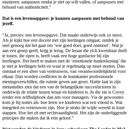
manieren: aanpassen omdat je niet op wilt vallen, of aanpassen met
behoud van authenticiteit.”
Dat is een levensopgave: je kunnen aanpassen met behoud van
jezelf.
“Ja, precies: een levensopgave. Dat maakt onderwijs ook zo mooi.
Als je kijkt hoe een docent met zijn leerlingen omgaat, ontdek je
snel genoeg dat het gaat om ‘wie goed doet, goed ontmoet’. Wat je
aan een groep geeft, krijg je terug. De leraar die zich kwetsbaar durft
te tonen, die open is, heeft vaak een hoge gunfactor bij zijn
leerlingen. Het heeft te maken met de ‘emotionele bankrekening’ die
je met je leerlingen hebt en waar je regelmatig op moet storten. Dan
ontstaat er een sfeer van vertrouwen, van verantwoordelijkheid voor
elkaar. Dan worden conflicten in de teamkamer professionele
meningsverschillen, die ruimte geven aan groei. Hattie laat in zijn
metastudies zien dat een van de belangrijkste succesfactoren in
onderwijs de relatie tussen leraar en kinderen is. In die zin is Covey
eerder een zelfhulpboek dan iets voor managers. Via de gewoontes
kom je bij noties als: hoe leren we kinderen wat een vriend is. Wat
integriteit en vertrouwen zijn. Hoe je straks de wijde wereld in kunt
stappen. Hoe het zit met rechtvaardigheid. Het zijn de onderliggende
principes die maken dat ik erin geloof.”