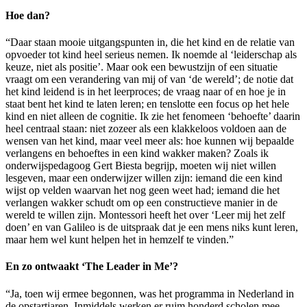
Hoe dan?
“Daar staan mooie uitgangspunten in, die het kind en de relatie van
opvoeder tot kind heel serieus nemen. Ik noemde al ‘leiderschap als
keuze, niet als positie’. Maar ook een bewustzijn of een situatie
vraagt om een verandering van mij of van ‘de wereld’; de notie dat
het kind leidend is in het leerproces; de vraag naar of en hoe je in
staat bent het kind te laten leren; en tenslotte een focus op het hele
kind en niet alleen de cognitie. Ik zie het fenomeen ‘behoefte’ daarin
heel centraal staan: niet zozeer als een klakkeloos voldoen aan de
wensen van het kind, maar veel meer als: hoe kunnen wij bepaalde
verlangens en behoeftes in een kind wakker maken? Zoals ik
onderwijspedagoog Gert Biesta begrijp, moeten wij niet willen
lesgeven, maar een onderwijzer willen zijn: iemand die een kind
wijst op velden waarvan het nog geen weet had; iemand die het
verlangen wakker schudt om op een constructieve manier in de
wereld te willen zijn. Montessori heeft het over ‘Leer mij het zelf
doen’ en van Galileo is de uitspraak dat je een mens niks kunt leren,
maar hem wel kunt helpen het in hemzelf te vinden.”
En zo ontwaakt ‘The Leader in Me’?
“Ja, toen wij ermee begonnen, was het programma in Nederland in
de opstartjaren. Inmiddels werken er ruim honderd scholen mee.