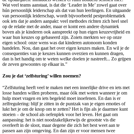
Wat veel teams aanstaat, is dat die ‘Leader in Me’ zowel gaat over
hún persoonlijk leiderschap als dat van hun leerlingen. En uitgaande
van persoonlijk leiderschap, wordt bijvoorbeeld pestproblematiek
ook iets dat je anders aanpakt: veel methodes richten zich heel snel
op de relatie met de ander, maar er komt een andere dynamiek
boven als je kinderen ook aanspreekt op hun eigen keuzevrijheid en
waar hun keuzes op gebaseerd zijn. Zoiets merkten we op onze
eigen school: onze wens was dat kinderen autonoom konden
handelen. Nou, dan gaat het over eigen keuzes maken. En wil je de
consequenties van je keuzes kunnen overzien en kunnen dragen,
dan is het handig om te weten welke doelen je nastreeft... Zo grijpen
de zeven gewoontes op elkaar in.”
Zou je dat ‘zelfsturing’ willen noemen?
“Zelfsturing heeft veel te maken met een innerlijke drive en iets met
losse handen willen proberen, maar óók met weten wanneer je om
hulp moet vragen en iets begeleid moet inoefenen. En dan is er
zelfregulering: blijf je zitten in de puntzak van je eigen emoties of
lukt het je om de knop om te zetten? Het is fijn als je daarmee kunt
stoeien – de school als oefenplek voor het leven. Het gaat om
aanpassing: het is niet noodzakelijkerwijs de grootste vis die
overleeft in de sloot, maar degene die zich het best weet aan te
passen aan zijn omgeving. En dan zijn er voor mensen twee