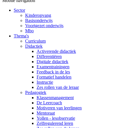
Mobile navigation
Sector
Kinderopvang
Basisonderwijs
Voortgezet onderwijs
Mbo
Thema's
Curriculum
Didactiek
Activerende didactiek
Differentiëren
Digitale didactiek
Examentrainingen
Feedback in de les
Formatief handelen
Instructie
Zes rollen van de leraar
Pedagogiek
Klassenmanagement
De Leercoach
Motiveren van leerlingen
Mentoraat
Yollen - lesobservatie
Zelfregulerend leren