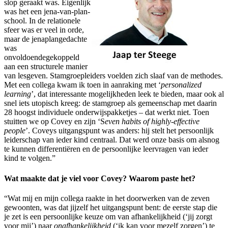
slop geraakt was. Eigenlijk
was het een jena-van-plan-
school. In de relationele
sfeer was er veel in orde,
maar de jenaplangedachte
was
onvoldoendegekoppeld
aan een structurele manier
van lesgeven. Stamgroepleiders voelden zich slaaf van de methodes.
Met een collega kwam ik toen in aanraking met ‘
personalized
learning
’, dat interessante mogelijkheden leek te bieden, maar ook al
snel iets utopisch kreeg: de stamgroep als gemeenschap met daarin
28 hoogst individuele onderwijspakketjes – dat werkt niet. Toen
stuitten we op Covey en zijn ‘S
even habits of highly-effective
people
’. Coveys uitgangspunt was anders: hij stelt het persoonlijk
leiderschap van ieder kind centraal. Dat werd onze basis om alsnog
te kunnen differentiëren en de persoonlijke leervragen van ieder
kind te volgen.”
Wat maakte dat je viel voor Covey? Waarom paste het?
“Wat mij en mijn collega raakte in het doorwerken van de zeven
gewoonten, was dat jijzelf het uitgangspunt bent: de eerste stap die
je zet is een persoonlijke keuze om van afhankelijkheid (‘jij zorgt
voor mij’) naar
onafhankelijkheid
(‘ik kan voor mezelf zorgen’) te