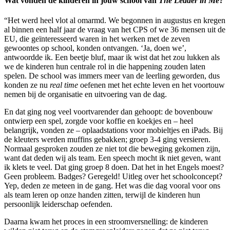
Wat vonden de kinderen in jouw school van
The Leader in Me
?
“Het werd heel vlot al omarmd. We begonnen in augustus en kregen
al binnen een half jaar de vraag van het CPS of we 36 mensen uit de
EU, die geïnteresseerd waren in het werken met de zeven
gewoontes op school, konden ontvangen. ‘Ja, doen we’,
antwoordde ik. Een beetje bluf, maar ik wist dat het zou lukken als
we de kinderen hun centrale rol in die happening zouden laten
spelen. De school was immers meer van de leerling geworden, dus
konden ze nu
real time
oefenen met het echte leven en het voortouw
nemen bij de organisatie en uitvoering van de dag.
En dat ging nog veel voortvarender dan gehoopt: de bovenbouw
ontwierp een spel, zorgde voor koffie en koekjes en – heel
belangrijk, vonden ze – oplaadstations voor mobieltjes en iPads. Bij
de kleuters werden muffins gebakken; groep 3-4 ging versieren.
Normaal gesproken zouden ze niet tot die beweging gekomen zijn,
want dat deden wij als team. Een speech mocht ik niet geven, want
ik klets te veel. Dat ging groep 8 doen. Dat het in het Engels moest?
Geen probleem. Badges? Geregeld! Uitleg over het schoolconcept?
Yep, deden ze meteen in de gang. Het was die dag vooral voor ons
als team leren op onze handen zitten, terwijl de kinderen hun
persoonlijk leiderschap oefenden.
Daarna kwam het proces in een stroomversnelling: de kinderen