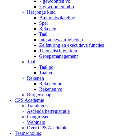
7 gewoonten vo
7 gewoonten mbo
Het jonge kind
Breinontwikkeling
Spel
Rekenen
Taal
Interactievaardigheden
Zelfsturing en executieve functies
Thematisch werken
Groepsmanagement
Taal
Taal po
Taal vo
Rekenen
Rekenen po
Rekenen vo
Burgerschap
CPS Academie
Trainingen
Ascenda herregistratie
Congressen
Webinars
Over CPS Academie
Teamscholing