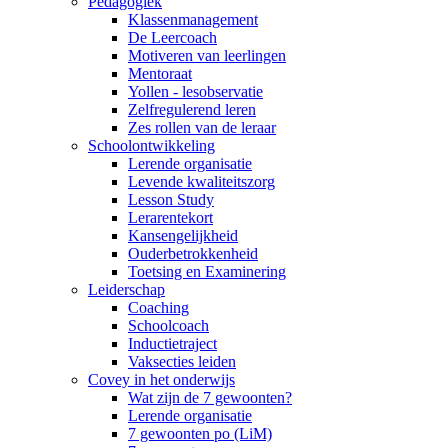
Pedagogiek
Klassenmanagement
De Leercoach
Motiveren van leerlingen
Mentoraat
Yollen - lesobservatie
Zelfregulerend leren
Zes rollen van de leraar
Schoolontwikkeling
Lerende organisatie
Levende kwaliteitszorg
Lesson Study
Lerarentekort
Kansengelijkheid
Ouderbetrokkenheid
Toetsing en Examinering
Leiderschap
Coaching
Schoolcoach
Inductietraject
Vaksecties leiden
Covey in het onderwijs
Wat zijn de 7 gewoonten?
Lerende organisatie
7 gewoonten po (LiM)