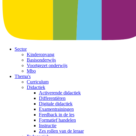
Sector
Kinderopvang
Basisonderwijs
Voortgezet onderwijs
Mbo
Thema's
Curriculum
Didactiek
Activerende didactiek
Differentiëren
Digitale didactiek
Examentrainingen
Feedback in de les
Formatief handelen
Instructie
Zes rollen van de leraar