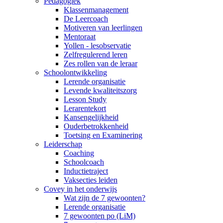
Pedagogiek
Klassenmanagement
De Leercoach
Motiveren van leerlingen
Mentoraat
Yollen - lesobservatie
Zelfregulerend leren
Zes rollen van de leraar
Schoolontwikkeling
Lerende organisatie
Levende kwaliteitszorg
Lesson Study
Lerarentekort
Kansengelijkheid
Ouderbetrokkenheid
Toetsing en Examinering
Leiderschap
Coaching
Schoolcoach
Inductietraject
Vaksecties leiden
Covey in het onderwijs
Wat zijn de 7 gewoonten?
Lerende organisatie
7 gewoonten po (LiM)