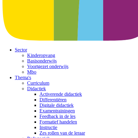
Sector
Kinderopvang
Basisonderwijs
Voortgezet onderwijs
Mbo
Thema's
Curriculum
Didactiek
Activerende didactiek
Differentiëren
Digitale didactiek
Examentrainingen
Feedback in de les
Formatief handelen
Instructie
Zes rollen van de leraar