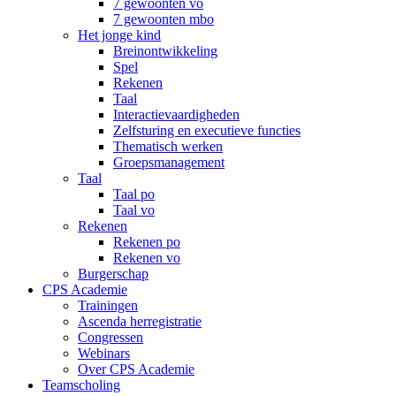
7 gewoonten vo
7 gewoonten mbo
Het jonge kind
Breinontwikkeling
Spel
Rekenen
Taal
Interactievaardigheden
Zelfsturing en executieve functies
Thematisch werken
Groepsmanagement
Taal
Taal po
Taal vo
Rekenen
Rekenen po
Rekenen vo
Burgerschap
CPS Academie
Trainingen
Ascenda herregistratie
Congressen
Webinars
Over CPS Academie
Teamscholing