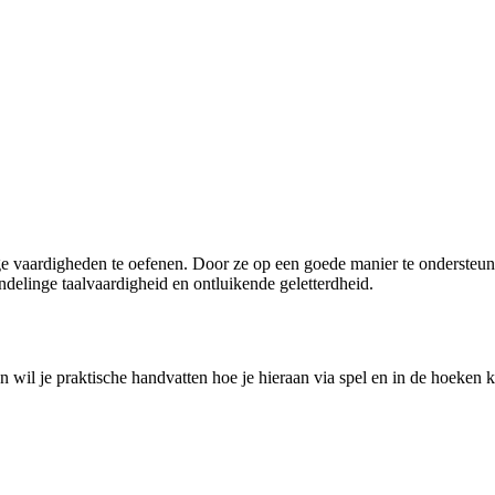
ge vaardigheden te oefenen. Door ze op een goede manier te ondersteune
delinge taalvaardigheid en ontluikende geletterdheid.
En wil je praktische handvatten hoe je hieraan via spel en in de hoeke