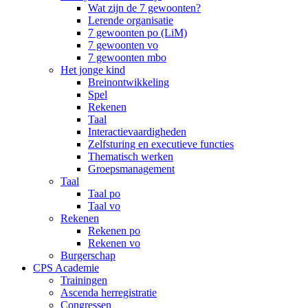
Wat zijn de 7 gewoonten?
Lerende organisatie
7 gewoonten po (LiM)
7 gewoonten vo
7 gewoonten mbo
Het jonge kind
Breinontwikkeling
Spel
Rekenen
Taal
Interactievaardigheden
Zelfsturing en executieve functies
Thematisch werken
Groepsmanagement
Taal
Taal po
Taal vo
Rekenen
Rekenen po
Rekenen vo
Burgerschap
CPS Academie
Trainingen
Ascenda herregistratie
Congressen