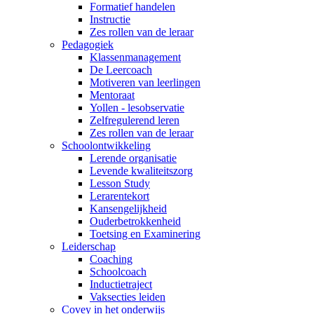
Formatief handelen
Instructie
Zes rollen van de leraar
Pedagogiek
Klassenmanagement
De Leercoach
Motiveren van leerlingen
Mentoraat
Yollen - lesobservatie
Zelfregulerend leren
Zes rollen van de leraar
Schoolontwikkeling
Lerende organisatie
Levende kwaliteitszorg
Lesson Study
Lerarentekort
Kansengelijkheid
Ouderbetrokkenheid
Toetsing en Examinering
Leiderschap
Coaching
Schoolcoach
Inductietraject
Vaksecties leiden
Covey in het onderwijs