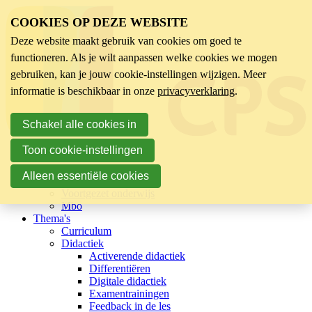
COOKIES OP DEZE WEBSITE
Deze website maakt gebruik van cookies om goed te
functioneren. Als je wilt aanpassen welke cookies we mogen
gebruiken, kan je jouw cookie-instellingen wijzigen. Meer
informatie is beschikbaar in onze
privacyverklaring
.
Schakel alle cookies in
Toon cookie-instellingen
Sector
Kinderopvang
Alleen essentiële cookies
Basisonderwijs
Voortgezet onderwijs
Mbo
Thema's
Curriculum
Didactiek
Activerende didactiek
Differentiëren
Digitale didactiek
Examentrainingen
Feedback in de les