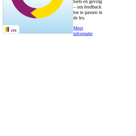
toets en gevolg
– om feedback
toe te passen in
de les.
Meer
informatie