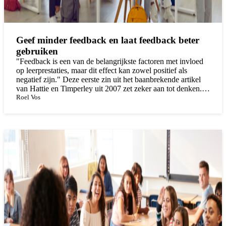
Geef minder feedback en laat feedback beter
gebruiken
"Feedback is een van de belangrijkste factoren met invloed
op leerprestaties, maar dit effect kan zowel positief als
negatief zijn." Deze eerste zin uit het baanbrekende artikel
van Hattie en Timperley uit 2007 zet zeker aan tot denken.
We zijn nu zeventien jaar verder en in die tijd is de kijk op
Roel Vos
feedback verrijkt. Als we feedback zien als een proces, dan
biedt dit mogelijkheden om leerlingen daarin te activeren. En
voor een positief effect op leerprestaties verleggen we de
focus van feedback géven naar feedback gebruiken als
werkwoord bij feedback.