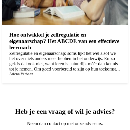
Hoe ontwikkel je zelfregulatie en
eigenaarschap? Het ABCDE van een effectieve
leercoach
Zelfregulatie en eigenaarschap: soms lijkt het wel alsof we
het over niets anders meer hebben in het onderwijs. En zo
gek is dat ook niet, want leren is natuurlijk méér dan kennis
tot je nemen. Om goed voorbereid te zijn op hun toekomst is
het essentieel dat leerlingen zélf grip hebben op de manier
Ariena Verbaan
waarop zij leren. Ofwel, dat ze de eigenaar zijn van hun
eigen ontwikkeling.
Heb je een vraag of wil je advies?
Neem dan contact op met onze adviseurs: