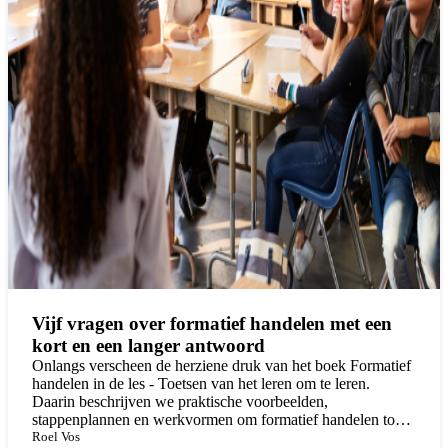
Vijf vragen over formatief handelen met een
kort en een langer antwoord
Onlangs verscheen de herziene druk van het boek Formatief
handelen in de les - Toetsen van het leren om te leren.
Daarin beschrijven we praktische voorbeelden,
stappenplannen en werkvormen om formatief handelen toe
te passen. In de nieuwe druk hebben wij de antwoorden op
Roel Vos