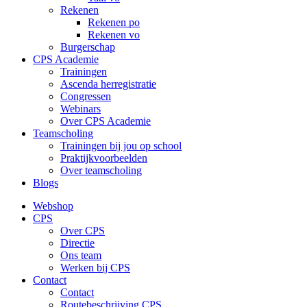
Rekenen
Rekenen po
Rekenen vo
Burgerschap
CPS Academie
Trainingen
Ascenda herregistratie
Congressen
Webinars
Over CPS Academie
Teamscholing
Trainingen bij jou op school
Praktijkvoorbeelden
Over teamscholing
Blogs
Webshop
CPS
Over CPS
Directie
Ons team
Werken bij CPS
Contact
Contact
Routebeschrijving CPS