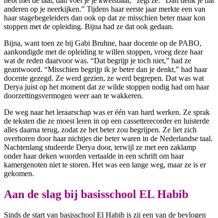
hebt met de taal, dan voel je je kwetsbaar,” zegt ze. “Dan denk je dat
anderen op je neerkijken.” Tijdens haar eerste jaar merkte een van
haar stagebegeleiders dan ook op dat ze misschien beter maar kon
stoppen met de opleiding. Bijna had ze dat ook gedaan.
Bijna, want toen ze bij Gabi Bruhne, haar docente op de PABO,
aankondigde met de opleiding te willen stoppen, vroeg deze haar
wat de reden daarvoor was. “Dat begrijp je toch niet,” had ze
geantwoord. “Misschien begrijp ik je beter dan je denkt,” had haar
docente gezegd. Ze werd gezien, ze werd begrepen. Dat was wat
Derya juist op het moment dat ze wilde stoppen nodig had om haar
doorzettingsvermogen weer aan te wakkeren.
De weg naar het leraarschap was er één van hard werken. Ze sprak
de teksten die ze moest leren in op een cassetterecorder en luisterde
alles daarna terug, zodat ze het beter zou begrijpen. Ze liet zich
overhoren door haar nichtjes die beter waren in de Nederlandse taal.
Nachtenlang studeerde Derya door, terwijl ze met een zaklamp
onder haar deken woorden vertaalde in een schrift om haar
kamergenoten niet te storen. Het was een lange weg, maar ze is er
gekomen.
Aan de slag bij basisschool EL Habib
Sinds de start van basisschool El Habib is zij een van de bevlogen