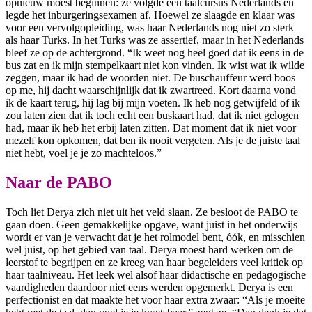
opnieuw moest beginnen: ze volgde een taalcursus Nederlands en
legde het inburgeringsexamen af. Hoewel ze slaagde en klaar was
voor een vervolgopleiding, was haar Nederlands nog niet zo sterk
als haar Turks. In het Turks was ze assertief, maar in het Nederlands
bleef ze op de achtergrond. “Ik weet nog heel goed dat ik eens in de
bus zat en ik mijn stempelkaart niet kon vinden. Ik wist wat ik wilde
zeggen, maar ik had de woorden niet. De buschauffeur werd boos
op me, hij dacht waarschijnlijk dat ik zwartreed. Kort daarna vond
ik de kaart terug, hij lag bij mijn voeten. Ik heb nog getwijfeld of ik
zou laten zien dat ik toch echt een buskaart had, dat ik niet gelogen
had, maar ik heb het erbij laten zitten. Dat moment dat ik niet voor
mezelf kon opkomen, dat ben ik nooit vergeten. Als je de juiste taal
niet hebt, voel je je zo machteloos.”
Naar de PABO
Toch liet Derya zich niet uit het veld slaan. Ze besloot de PABO te
gaan doen. Geen gemakkelijke opgave, want juist in het onderwijs
wordt er van je verwacht dat je het rolmodel bent, óók, en misschien
wel juist, op het gebied van taal. Derya moest hard werken om de
leerstof te begrijpen en ze kreeg van haar begeleiders veel kritiek op
haar taalniveau. Het leek wel alsof haar didactische en pedagogische
vaardigheden daardoor niet eens werden opgemerkt. Derya is een
perfectionist en dat maakte het voor haar extra zwaar: “Als je moeite