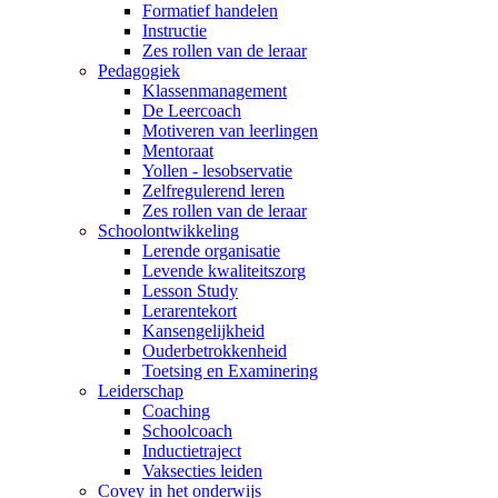
Formatief handelen
Instructie
Zes rollen van de leraar
Pedagogiek
Klassenmanagement
De Leercoach
Motiveren van leerlingen
Mentoraat
Yollen - lesobservatie
Zelfregulerend leren
Zes rollen van de leraar
Schoolontwikkeling
Lerende organisatie
Levende kwaliteitszorg
Lesson Study
Lerarentekort
Kansengelijkheid
Ouderbetrokkenheid
Toetsing en Examinering
Leiderschap
Coaching
Schoolcoach
Inductietraject
Vaksecties leiden
Covey in het onderwijs