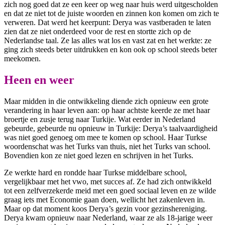
zich nog goed dat ze een keer op weg naar huis werd uitgescholden
en dat ze niet tot de juiste woorden en zinnen kon komen om zich te
verweren. Dat werd het keerpunt: Derya was vastberaden te laten
zien dat ze niet onderdeed voor de rest en stortte zich op de
Nederlandse taal. Ze las alles wat los en vast zat en het werkte: ze
ging zich steeds beter uitdrukken en kon ook op school steeds beter
meekomen.
Heen en weer
Maar midden in die ontwikkeling diende zich opnieuw een grote
verandering in haar leven aan: op haar achtste keerde ze met haar
broertje en zusje terug naar Turkije. Wat eerder in Nederland
gebeurde, gebeurde nu opnieuw in Turkije: Derya’s taalvaardigheid
was niet goed genoeg om mee te komen op school. Haar Turkse
woordenschat was het Turks van thuis, niet het Turks van school.
Bovendien kon ze niet goed lezen en schrijven in het Turks.
Ze werkte hard en rondde haar Turkse middelbare school,
vergelijkbaar met het vwo, met succes af. Ze had zich ontwikkeld
tot een zelfverzekerde meid met een goed sociaal leven en ze wilde
graag iets met Economie gaan doen, wellicht het zakenleven in.
Maar op dat moment koos Derya’s gezin voor gezinshereniging.
Derya kwam opnieuw naar Nederland, waar ze als 18-jarige weer