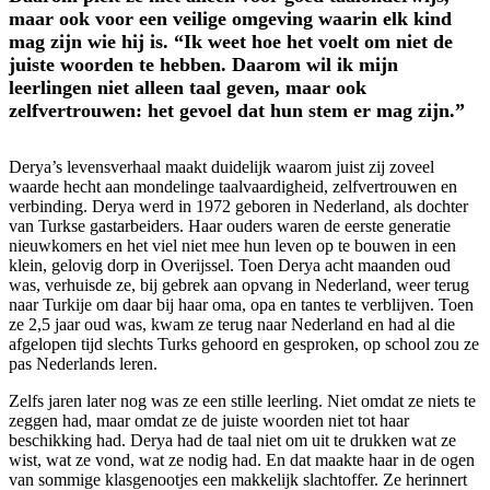
maar ook voor een veilige omgeving waarin elk kind
mag zijn wie hij is. “Ik weet hoe het voelt om niet de
juiste woorden te hebben. Daarom wil ik mijn
leerlingen niet alleen taal geven, maar ook
zelfvertrouwen: het gevoel dat hun stem er mag zijn.”
Derya’s levensverhaal maakt duidelijk waarom juist zij zoveel
waarde hecht aan mondelinge taalvaardigheid, zelfvertrouwen en
verbinding. Derya werd in 1972 geboren in Nederland, als dochter
van Turkse gastarbeiders. Haar ouders waren de eerste generatie
nieuwkomers en het viel niet mee hun leven op te bouwen in een
klein, gelovig dorp in Overijssel. Toen Derya acht maanden oud
was, verhuisde ze, bij gebrek aan opvang in Nederland, weer terug
naar Turkije om daar bij haar oma, opa en tantes te verblijven. Toen
ze 2,5 jaar oud was, kwam ze terug naar Nederland en had al die
afgelopen tijd slechts Turks gehoord en gesproken, op school zou ze
pas Nederlands leren.
Zelfs jaren later nog was ze een stille leerling. Niet omdat ze niets te
zeggen had, maar omdat ze de juiste woorden niet tot haar
beschikking had. Derya had de taal niet om uit te drukken wat ze
wist, wat ze vond, wat ze nodig had. En dat maakte haar in de ogen
van sommige klasgenootjes een makkelijk slachtoffer. Ze herinnert