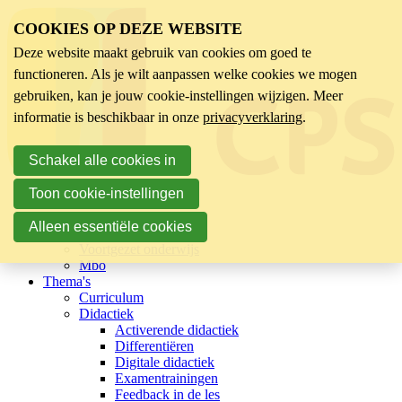
COOKIES OP DEZE WEBSITE
Deze website maakt gebruik van cookies om goed te
functioneren. Als je wilt aanpassen welke cookies we mogen
gebruiken, kan je jouw cookie-instellingen wijzigen. Meer
informatie is beschikbaar in onze
privacyverklaring
.
Schakel alle cookies in
Toon cookie-instellingen
Sector
Kinderopvang
Alleen essentiële cookies
Basisonderwijs
Voortgezet onderwijs
Mbo
Thema's
Curriculum
Didactiek
Activerende didactiek
Differentiëren
Digitale didactiek
Examentrainingen
Feedback in de les