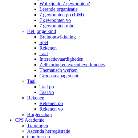
Wat zijn de 7 gewoonten?
Lerende organisatie
7 gewoonten po (LiM)
7 gewoonten vo
7 gewoonten mbo
Het jonge kind
Breinontwikkeling
Spel
Rekenen
Taal
Interactievaardigheden
Zelfsturing en executieve functies
Thematisch werken
Groepsmanagement
Taal
Taal po
Taal vo
Rekenen
Rekenen po
Rekenen vo
Burgerschap
CPS Academie
Trainingen
Ascenda herregistratie
Congressen