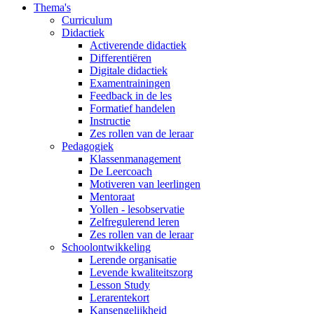
Thema's
Curriculum
Didactiek
Activerende didactiek
Differentiëren
Digitale didactiek
Examentrainingen
Feedback in de les
Formatief handelen
Instructie
Zes rollen van de leraar
Pedagogiek
Klassenmanagement
De Leercoach
Motiveren van leerlingen
Mentoraat
Yollen - lesobservatie
Zelfregulerend leren
Zes rollen van de leraar
Schoolontwikkeling
Lerende organisatie
Levende kwaliteitszorg
Lesson Study
Lerarentekort
Kansengelijkheid