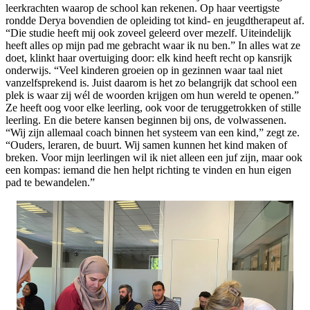
leerkrachten waarop de school kan rekenen. Op haar veertigste
rondde Derya bovendien de opleiding tot kind- en jeugdtherapeut af.
“Die studie heeft mij ook zoveel geleerd over mezelf. Uiteindelijk
heeft alles op mijn pad me gebracht waar ik nu ben.” In alles wat ze
doet, klinkt haar overtuiging door: elk kind heeft recht op kansrijk
onderwijs. “Veel kinderen groeien op in gezinnen waar taal niet
vanzelfsprekend is. Juist daarom is het zo belangrijk dat school een
plek is waar zij wél de woorden krijgen om hun wereld te openen.”
Ze heeft oog voor elke leerling, ook voor de teruggetrokken of stille
leerling. En die betere kansen beginnen bij ons, de volwassenen.
“Wij zijn allemaal coach binnen het systeem van een kind,” zegt ze.
“Ouders, leraren, de buurt. Wij samen kunnen het kind maken of
breken. Voor mijn leerlingen wil ik niet alleen een juf zijn, maar ook
een kompas: iemand die hen helpt richting te vinden en hun eigen
pad te bewandelen.”