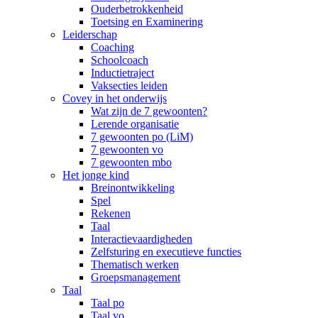
Ouderbetrokkenheid
Toetsing en Examinering
Leiderschap
Coaching
Schoolcoach
Inductietraject
Vaksecties leiden
Covey in het onderwijs
Wat zijn de 7 gewoonten?
Lerende organisatie
7 gewoonten po (LiM)
7 gewoonten vo
7 gewoonten mbo
Het jonge kind
Breinontwikkeling
Spel
Rekenen
Taal
Interactievaardigheden
Zelfsturing en executieve functies
Thematisch werken
Groepsmanagement
Taal
Taal po
Taal vo