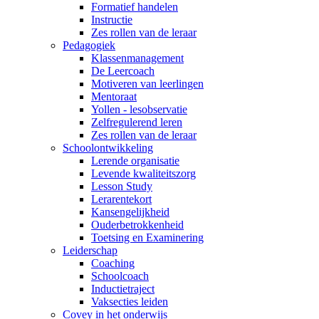
Formatief handelen
Instructie
Zes rollen van de leraar
Pedagogiek
Klassenmanagement
De Leercoach
Motiveren van leerlingen
Mentoraat
Yollen - lesobservatie
Zelfregulerend leren
Zes rollen van de leraar
Schoolontwikkeling
Lerende organisatie
Levende kwaliteitszorg
Lesson Study
Lerarentekort
Kansengelijkheid
Ouderbetrokkenheid
Toetsing en Examinering
Leiderschap
Coaching
Schoolcoach
Inductietraject
Vaksecties leiden
Covey in het onderwijs