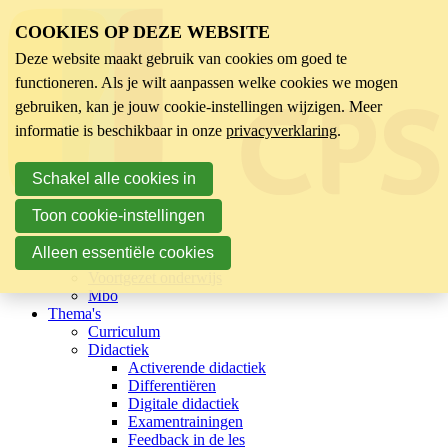
COOKIES OP DEZE WEBSITE
Deze website maakt gebruik van cookies om goed te
functioneren. Als je wilt aanpassen welke cookies we mogen
gebruiken, kan je jouw cookie-instellingen wijzigen. Meer
informatie is beschikbaar in onze
privacyverklaring
.
Schakel alle cookies in
Toon cookie-instellingen
Sector
Kinderopvang
Alleen essentiële cookies
Basisonderwijs
Voortgezet onderwijs
Mbo
Thema's
Curriculum
Didactiek
Activerende didactiek
Differentiëren
Digitale didactiek
Examentrainingen
Feedback in de les