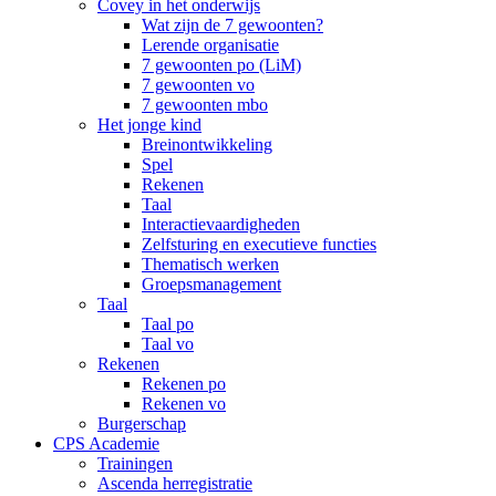
Covey in het onderwijs
Wat zijn de 7 gewoonten?
Lerende organisatie
7 gewoonten po (LiM)
7 gewoonten vo
7 gewoonten mbo
Het jonge kind
Breinontwikkeling
Spel
Rekenen
Taal
Interactievaardigheden
Zelfsturing en executieve functies
Thematisch werken
Groepsmanagement
Taal
Taal po
Taal vo
Rekenen
Rekenen po
Rekenen vo
Burgerschap
CPS Academie
Trainingen
Ascenda herregistratie