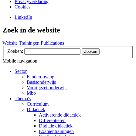
Privacyverklaring
Cookies
LinkedIn
Zoek in de website
Website
Trainingen
Publications
Zoeken:
Zoeken
Mobile navigation
Sector
Kinderopvang
Basisonderwijs
Voortgezet onderwijs
Mbo
Thema's
Curriculum
Didactiek
Activerende didactiek
Differentiëren
Digitale didactiek
Examentrainingen