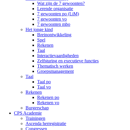
Wat zijn de 7 gewoonten?
Lerende organisatie
7 gewoonten po (LiM)
7 gewoonten vo
7 gewoonten mbo
Het jonge kind
Breinontwikkeling
Spel
Rekenen
Taal
Interactievaardigheden
Zelfsturing en executieve functies
Thematisch werken
Groepsmanagement
Taal
Taal po
Taal vo
Rekenen
Rekenen po
Rekenen vo
Burgerschap
CPS Academie
Trainingen
Ascenda herregistratie
Congressen