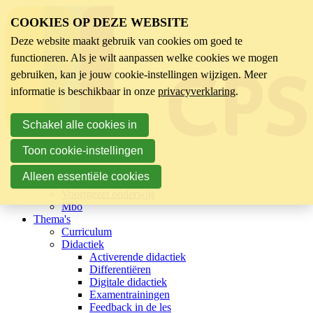
COOKIES OP DEZE WEBSITE
Deze website maakt gebruik van cookies om goed te
functioneren. Als je wilt aanpassen welke cookies we mogen
gebruiken, kan je jouw cookie-instellingen wijzigen. Meer
informatie is beschikbaar in onze
privacyverklaring
.
Schakel alle cookies in
Toon cookie-instellingen
Sector
Kinderopvang
Alleen essentiële cookies
Basisonderwijs
Voortgezet onderwijs
Mbo
Thema's
Curriculum
Didactiek
Activerende didactiek
Differentiëren
Digitale didactiek
Examentrainingen
Feedback in de les