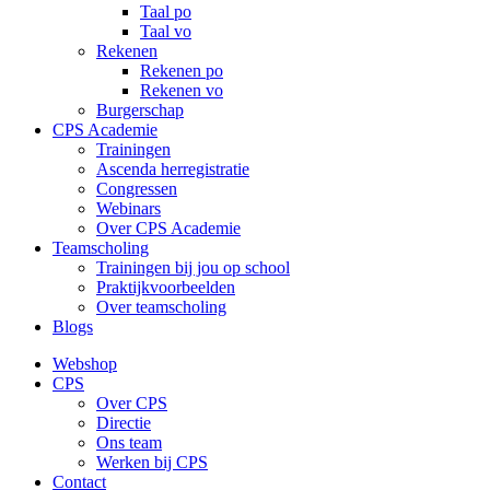
Taal po
Taal vo
Rekenen
Rekenen po
Rekenen vo
Burgerschap
CPS Academie
Trainingen
Ascenda herregistratie
Congressen
Webinars
Over CPS Academie
Teamscholing
Trainingen bij jou op school
Praktijkvoorbeelden
Over teamscholing
Blogs
Webshop
CPS
Over CPS
Directie
Ons team
Werken bij CPS
Contact