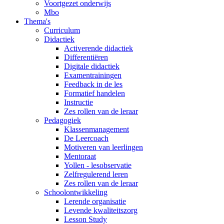
Voortgezet onderwijs
Mbo
Thema's
Curriculum
Didactiek
Activerende didactiek
Differentiëren
Digitale didactiek
Examentrainingen
Feedback in de les
Formatief handelen
Instructie
Zes rollen van de leraar
Pedagogiek
Klassenmanagement
De Leercoach
Motiveren van leerlingen
Mentoraat
Yollen - lesobservatie
Zelfregulerend leren
Zes rollen van de leraar
Schoolontwikkeling
Lerende organisatie
Levende kwaliteitszorg
Lesson Study