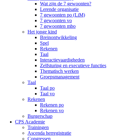
Wat zijn de 7 gewoonten?
Lerende organisatie
7 gewoonten po (LiM)
7 gewoonten vo
7 gewoonten mbo
Het jonge kind
Breinontwikkeling
Spel
Rekenen
Taal
Interactievaardigheden
Zelfsturing en executieve functies
Thematisch werken
Groepsmanagement
Taal
Taal po
Taal vo
Rekenen
Rekenen po
Rekenen vo
Burgerschap
CPS Academie
Trainingen
Ascenda herregistratie
Congressen