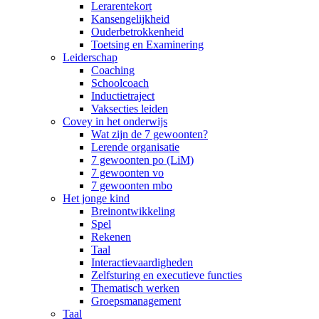
Lerarentekort
Kansengelijkheid
Ouderbetrokkenheid
Toetsing en Examinering
Leiderschap
Coaching
Schoolcoach
Inductietraject
Vaksecties leiden
Covey in het onderwijs
Wat zijn de 7 gewoonten?
Lerende organisatie
7 gewoonten po (LiM)
7 gewoonten vo
7 gewoonten mbo
Het jonge kind
Breinontwikkeling
Spel
Rekenen
Taal
Interactievaardigheden
Zelfsturing en executieve functies
Thematisch werken
Groepsmanagement
Taal