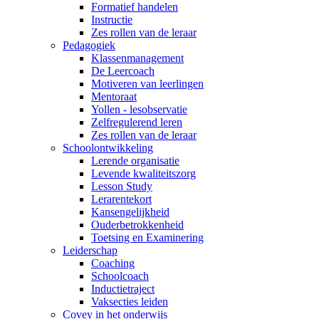
Formatief handelen
Instructie
Zes rollen van de leraar
Pedagogiek
Klassenmanagement
De Leercoach
Motiveren van leerlingen
Mentoraat
Yollen - lesobservatie
Zelfregulerend leren
Zes rollen van de leraar
Schoolontwikkeling
Lerende organisatie
Levende kwaliteitszorg
Lesson Study
Lerarentekort
Kansengelijkheid
Ouderbetrokkenheid
Toetsing en Examinering
Leiderschap
Coaching
Schoolcoach
Inductietraject
Vaksecties leiden
Covey in het onderwijs