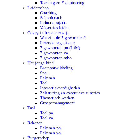
Toetsing en Examinering
Leiderschap
Coaching
Schoolcoach
Inductietraject
Vaksecties leiden
Covey in het onderwijs
Wat zijn de 7 gewoonten?
Lerende organisatie
7 gewoonten po (LiM)
7 gewoonten vo
7 gewoonten mbo
Het jonge kind
Breinontwikkeling
Spel
Rekenen
Taal
Interactievaardigheden
Zelfsturing en executieve functies
Thematisch werken
Groepsmanagement
Taal
Taal po
Taal vo
Rekenen
Rekenen po
Rekenen vo
Burgerschap