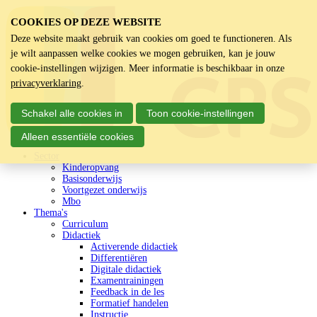
COOKIES OP DEZE WEBSITE
Deze website maakt gebruik van cookies om goed te functioneren. Als
je wilt aanpassen welke cookies we mogen gebruiken, kan je jouw
cookie-instellingen wijzigen. Meer informatie is beschikbaar in onze
privacyverklaring
.
Schakel alle cookies in
Toon cookie-instellingen
Alleen essentiële cookies
Sector
Kinderopvang
Basisonderwijs
Voortgezet onderwijs
Mbo
Thema's
Curriculum
Didactiek
Activerende didactiek
Differentiëren
Digitale didactiek
Examentrainingen
Feedback in de les
Formatief handelen
Instructie