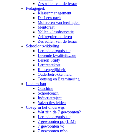
Zes rollen van de leraar
Pedagogiek
Klassenmanagement
De Leercoach
Motiveren van leerlingen
Mentoraat
Yollen - lesobservatie
Zelfregulerend leren
Zes rollen van de leraar
Schoolontwikkeling
Lerende organisatie
Levende kwaliteitszorg
Lesson Study
Lerarentekort
Kansengelijkheid
Ouderbetrokkenheid
Toetsing en Examinering
Leiderschap
Coaching
Schoolcoach
Inductietraject
Vaksecties leiden
Covey in het onderwijs
Wat zijn de 7 gewoonten?
Lerende organisatie
7 gewoonten po (LiM)
7 gewoonten vo
7 gewoonten mbo