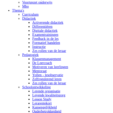
Voortgezet onderwijs
Mbo
Thema's
Curriculum
Didactiek
Activerende didactiek
Differentiëren
Digitale didactiek
Examentrainingen
Feedback in de les
Formatief handelen
Instructie
Zes rollen van de leraar
Pedagogiek
Klassenmanagement
De Leercoach
Motiveren van leerlingen
Mentoraat
Yollen - lesobservatie
Zelfregulerend leren
Zes rollen van de leraar
Schoolontwikkeling
Lerende organisatie
Levende kwaliteitszorg
Lesson Study
Lerarentekort
Kansengelijkheid
Ouderbetrokkenheid