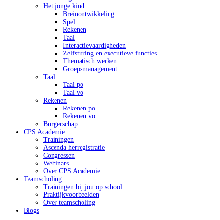
Het jonge kind
Breinontwikkeling
Spel
Rekenen
Taal
Interactievaardigheden
Zelfsturing en executieve functies
Thematisch werken
Groepsmanagement
Taal
Taal po
Taal vo
Rekenen
Rekenen po
Rekenen vo
Burgerschap
CPS Academie
Trainingen
Ascenda herregistratie
Congressen
Webinars
Over CPS Academie
Teamscholing
Trainingen bij jou op school
Praktijkvoorbeelden
Over teamscholing
Blogs