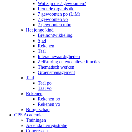
Wat zijn de 7 gewoonten?
Lerende organisatie
7 gewoonten po (LiM)
7 gewoonten vo
7 gewoonten mbo
Het jonge kind
Breinontwikkeling
Spel
Rekenen
Taal
Interactievaardigheden
Zelfsturing en executieve functies
Thematisch werken
Groepsmanagement
Taal
Taal po
Taal vo
Rekenen
Rekenen po
Rekenen vo
Burgerschap
CPS Academie
Trainingen
Ascenda herregistratie
Congressen