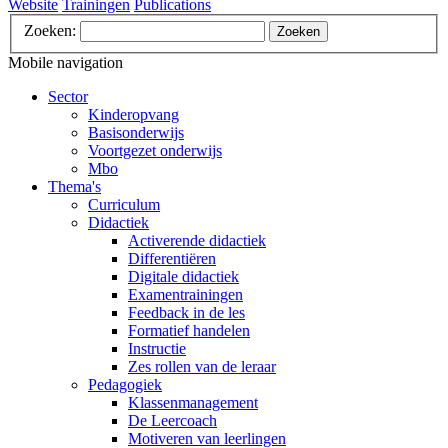
Website
Trainingen
Publications
Zoeken:
Zoeken
Mobile navigation
Sector
Kinderopvang
Basisonderwijs
Voortgezet onderwijs
Mbo
Thema's
Curriculum
Didactiek
Activerende didactiek
Differentiëren
Digitale didactiek
Examentrainingen
Feedback in de les
Formatief handelen
Instructie
Zes rollen van de leraar
Pedagogiek
Klassenmanagement
De Leercoach
Motiveren van leerlingen