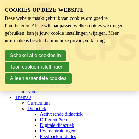
COOKIES OP DEZE WEBSITE
Deze website maakt gebruik van cookies om goed te
functioneren. Als je wilt aanpassen welke cookies we mogen
gebruiken, kan je jouw cookie-instellingen wijzigen. Meer
informatie is beschikbaar in onze
privacyverklaring
.
Schakel alle cookies in
Toon cookie-instellingen
Sector
Kinderopvang
Alleen essentiële cookies
Basisonderwijs
Voortgezet onderwijs
Mbo
Thema's
Curriculum
Didactiek
Activerende didactiek
Differentiëren
Digitale didactiek
Examentrainingen
Feedback in de les