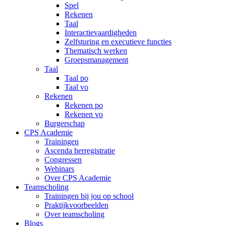
Spel
Rekenen
Taal
Interactievaardigheden
Zelfsturing en executieve functies
Thematisch werken
Groepsmanagement
Taal
Taal po
Taal vo
Rekenen
Rekenen po
Rekenen vo
Burgerschap
CPS Academie
Trainingen
Ascenda herregistratie
Congressen
Webinars
Over CPS Academie
Teamscholing
Trainingen bij jou op school
Praktijkvoorbeelden
Over teamscholing
Blogs