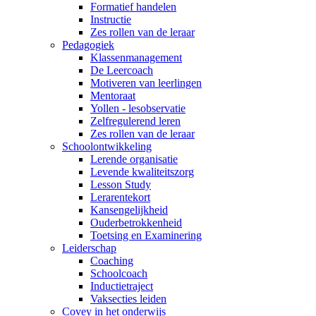
Formatief handelen
Instructie
Zes rollen van de leraar
Pedagogiek
Klassenmanagement
De Leercoach
Motiveren van leerlingen
Mentoraat
Yollen - lesobservatie
Zelfregulerend leren
Zes rollen van de leraar
Schoolontwikkeling
Lerende organisatie
Levende kwaliteitszorg
Lesson Study
Lerarentekort
Kansengelijkheid
Ouderbetrokkenheid
Toetsing en Examinering
Leiderschap
Coaching
Schoolcoach
Inductietraject
Vaksecties leiden
Covey in het onderwijs