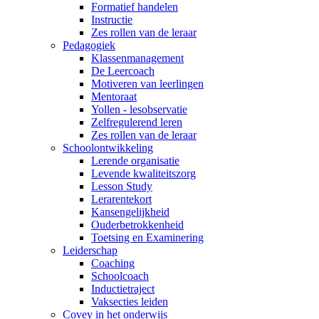
Formatief handelen
Instructie
Zes rollen van de leraar
Pedagogiek
Klassenmanagement
De Leercoach
Motiveren van leerlingen
Mentoraat
Yollen - lesobservatie
Zelfregulerend leren
Zes rollen van de leraar
Schoolontwikkeling
Lerende organisatie
Levende kwaliteitszorg
Lesson Study
Lerarentekort
Kansengelijkheid
Ouderbetrokkenheid
Toetsing en Examinering
Leiderschap
Coaching
Schoolcoach
Inductietraject
Vaksecties leiden
Covey in het onderwijs