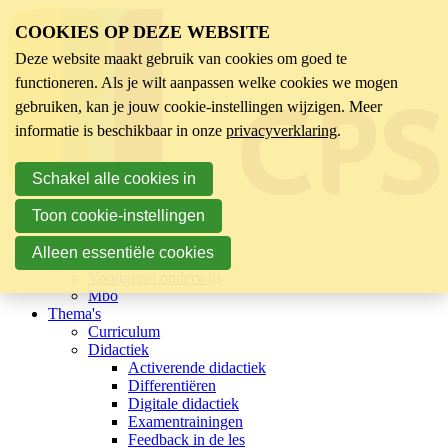
COOKIES OP DEZE WEBSITE
Deze website maakt gebruik van cookies om goed te
functioneren. Als je wilt aanpassen welke cookies we mogen
gebruiken, kan je jouw cookie-instellingen wijzigen. Meer
informatie is beschikbaar in onze
privacyverklaring
.
Schakel alle cookies in
Toon cookie-instellingen
Sector
Kinderopvang
Alleen essentiële cookies
Basisonderwijs
Voortgezet onderwijs
Mbo
Thema's
Curriculum
Didactiek
Activerende didactiek
Differentiëren
Digitale didactiek
Examentrainingen
Feedback in de les