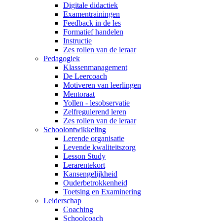
Digitale didactiek
Examentrainingen
Feedback in de les
Formatief handelen
Instructie
Zes rollen van de leraar
Pedagogiek
Klassenmanagement
De Leercoach
Motiveren van leerlingen
Mentoraat
Yollen - lesobservatie
Zelfregulerend leren
Zes rollen van de leraar
Schoolontwikkeling
Lerende organisatie
Levende kwaliteitszorg
Lesson Study
Lerarentekort
Kansengelijkheid
Ouderbetrokkenheid
Toetsing en Examinering
Leiderschap
Coaching
Schoolcoach