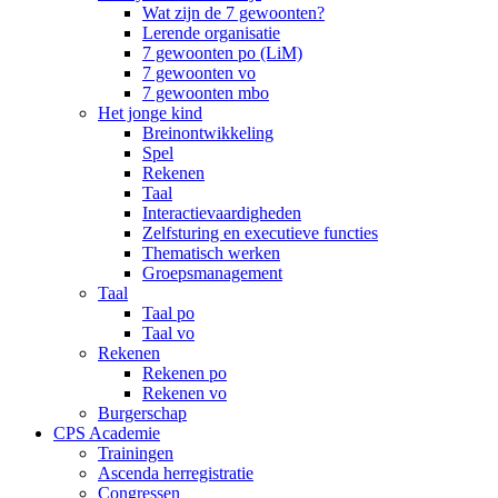
Wat zijn de 7 gewoonten?
Lerende organisatie
7 gewoonten po (LiM)
7 gewoonten vo
7 gewoonten mbo
Het jonge kind
Breinontwikkeling
Spel
Rekenen
Taal
Interactievaardigheden
Zelfsturing en executieve functies
Thematisch werken
Groepsmanagement
Taal
Taal po
Taal vo
Rekenen
Rekenen po
Rekenen vo
Burgerschap
CPS Academie
Trainingen
Ascenda herregistratie
Congressen