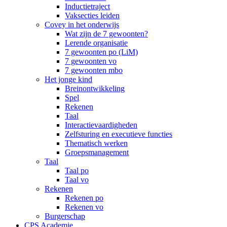
Inductietraject
Vaksecties leiden
Covey in het onderwijs
Wat zijn de 7 gewoonten?
Lerende organisatie
7 gewoonten po (LiM)
7 gewoonten vo
7 gewoonten mbo
Het jonge kind
Breinontwikkeling
Spel
Rekenen
Taal
Interactievaardigheden
Zelfsturing en executieve functies
Thematisch werken
Groepsmanagement
Taal
Taal po
Taal vo
Rekenen
Rekenen po
Rekenen vo
Burgerschap
CPS Academie