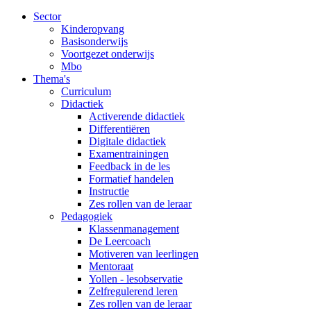
Sector
Kinderopvang
Basisonderwijs
Voortgezet onderwijs
Mbo
Thema's
Curriculum
Didactiek
Activerende didactiek
Differentiëren
Digitale didactiek
Examentrainingen
Feedback in de les
Formatief handelen
Instructie
Zes rollen van de leraar
Pedagogiek
Klassenmanagement
De Leercoach
Motiveren van leerlingen
Mentoraat
Yollen - lesobservatie
Zelfregulerend leren
Zes rollen van de leraar