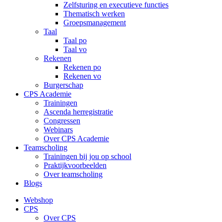
Zelfsturing en executieve functies
Thematisch werken
Groepsmanagement
Taal
Taal po
Taal vo
Rekenen
Rekenen po
Rekenen vo
Burgerschap
CPS Academie
Trainingen
Ascenda herregistratie
Congressen
Webinars
Over CPS Academie
Teamscholing
Trainingen bij jou op school
Praktijkvoorbeelden
Over teamscholing
Blogs
Webshop
CPS
Over CPS