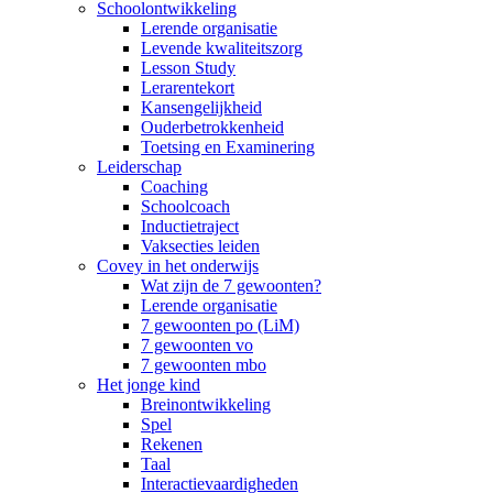
Schoolontwikkeling
Lerende organisatie
Levende kwaliteitszorg
Lesson Study
Lerarentekort
Kansengelijkheid
Ouderbetrokkenheid
Toetsing en Examinering
Leiderschap
Coaching
Schoolcoach
Inductietraject
Vaksecties leiden
Covey in het onderwijs
Wat zijn de 7 gewoonten?
Lerende organisatie
7 gewoonten po (LiM)
7 gewoonten vo
7 gewoonten mbo
Het jonge kind
Breinontwikkeling
Spel
Rekenen
Taal
Interactievaardigheden