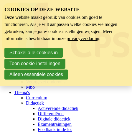
COOKIES OP DEZE WEBSITE
Deze website maakt gebruik van cookies om goed te
functioneren. Als je wilt aanpassen welke cookies we mogen
gebruiken, kan je jouw cookie-instellingen wijzigen. Meer
informatie is beschikbaar in onze
privacyverklaring
.
Schakel alle cookies in
Toon cookie-instellingen
Sector
Kinderopvang
Alleen essentiële cookies
Basisonderwijs
Voortgezet onderwijs
Mbo
Thema's
Curriculum
Didactiek
Activerende didactiek
Differentiëren
Digitale didactiek
Examentrainingen
Feedback in de les