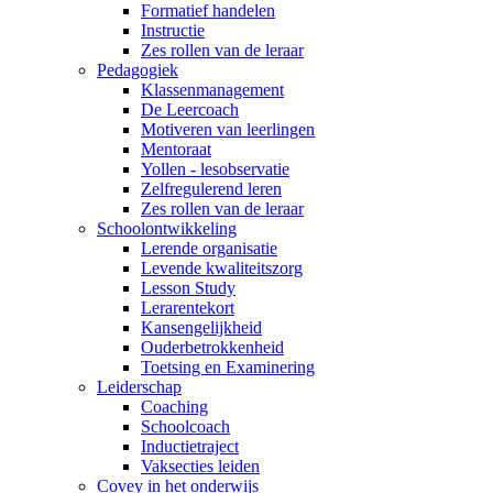
Formatief handelen
Instructie
Zes rollen van de leraar
Pedagogiek
Klassenmanagement
De Leercoach
Motiveren van leerlingen
Mentoraat
Yollen - lesobservatie
Zelfregulerend leren
Zes rollen van de leraar
Schoolontwikkeling
Lerende organisatie
Levende kwaliteitszorg
Lesson Study
Lerarentekort
Kansengelijkheid
Ouderbetrokkenheid
Toetsing en Examinering
Leiderschap
Coaching
Schoolcoach
Inductietraject
Vaksecties leiden
Covey in het onderwijs