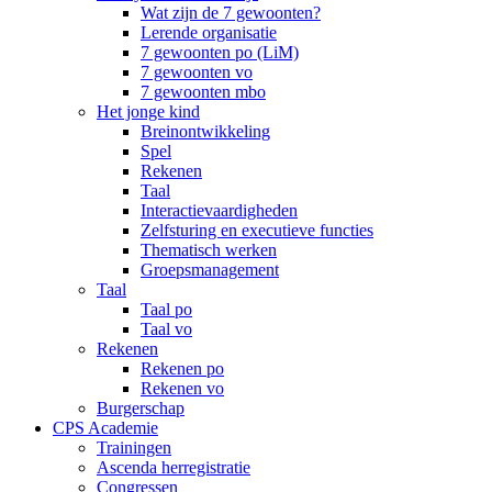
Wat zijn de 7 gewoonten?
Lerende organisatie
7 gewoonten po (LiM)
7 gewoonten vo
7 gewoonten mbo
Het jonge kind
Breinontwikkeling
Spel
Rekenen
Taal
Interactievaardigheden
Zelfsturing en executieve functies
Thematisch werken
Groepsmanagement
Taal
Taal po
Taal vo
Rekenen
Rekenen po
Rekenen vo
Burgerschap
CPS Academie
Trainingen
Ascenda herregistratie
Congressen