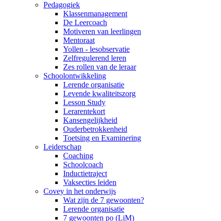
Pedagogiek
Klassenmanagement
De Leercoach
Motiveren van leerlingen
Mentoraat
Yollen - lesobservatie
Zelfregulerend leren
Zes rollen van de leraar
Schoolontwikkeling
Lerende organisatie
Levende kwaliteitszorg
Lesson Study
Lerarentekort
Kansengelijkheid
Ouderbetrokkenheid
Toetsing en Examinering
Leiderschap
Coaching
Schoolcoach
Inductietraject
Vaksecties leiden
Covey in het onderwijs
Wat zijn de 7 gewoonten?
Lerende organisatie
7 gewoonten po (LiM)