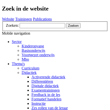
Zoek in de website
Website
Trainingen
Publications
Zoeken:
Zoeken
Mobile navigation
Sector
Kinderopvang
Basisonderwijs
Voortgezet onderwijs
Mbo
Thema's
Curriculum
Didactiek
Activerende didactiek
Differentiëren
Digitale didactiek
Examentrainingen
Feedback in de les
Formatief handelen
Instructie
Zes rollen van de leraar