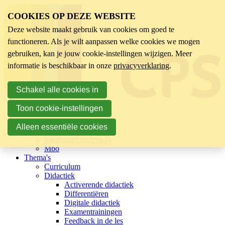
COOKIES OP DEZE WEBSITE
Deze website maakt gebruik van cookies om goed te
functioneren. Als je wilt aanpassen welke cookies we mogen
gebruiken, kan je jouw cookie-instellingen wijzigen. Meer
informatie is beschikbaar in onze
privacyverklaring
.
Schakel alle cookies in
Toon cookie-instellingen
Sector
Kinderopvang
Alleen essentiële cookies
Basisonderwijs
Voortgezet onderwijs
Mbo
Thema's
Curriculum
Didactiek
Activerende didactiek
Differentiëren
Digitale didactiek
Examentrainingen
Feedback in de les