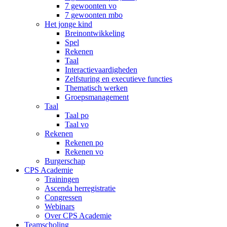
7 gewoonten vo
7 gewoonten mbo
Het jonge kind
Breinontwikkeling
Spel
Rekenen
Taal
Interactievaardigheden
Zelfsturing en executieve functies
Thematisch werken
Groepsmanagement
Taal
Taal po
Taal vo
Rekenen
Rekenen po
Rekenen vo
Burgerschap
CPS Academie
Trainingen
Ascenda herregistratie
Congressen
Webinars
Over CPS Academie
Teamscholing