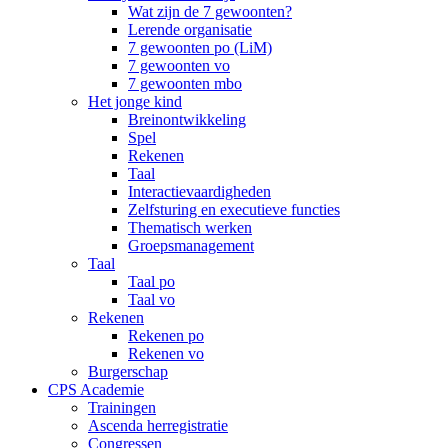
Wat zijn de 7 gewoonten?
Lerende organisatie
7 gewoonten po (LiM)
7 gewoonten vo
7 gewoonten mbo
Het jonge kind
Breinontwikkeling
Spel
Rekenen
Taal
Interactievaardigheden
Zelfsturing en executieve functies
Thematisch werken
Groepsmanagement
Taal
Taal po
Taal vo
Rekenen
Rekenen po
Rekenen vo
Burgerschap
CPS Academie
Trainingen
Ascenda herregistratie
Congressen