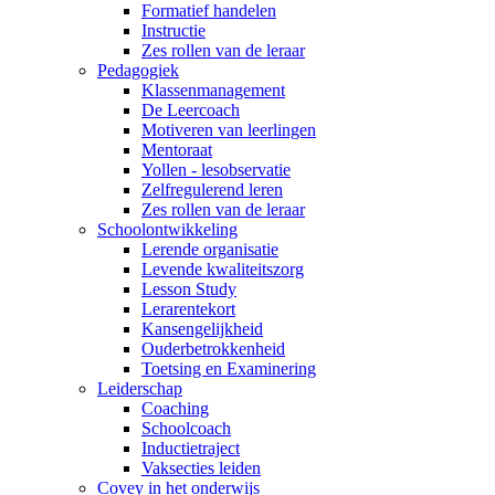
Formatief handelen
Instructie
Zes rollen van de leraar
Pedagogiek
Klassenmanagement
De Leercoach
Motiveren van leerlingen
Mentoraat
Yollen - lesobservatie
Zelfregulerend leren
Zes rollen van de leraar
Schoolontwikkeling
Lerende organisatie
Levende kwaliteitszorg
Lesson Study
Lerarentekort
Kansengelijkheid
Ouderbetrokkenheid
Toetsing en Examinering
Leiderschap
Coaching
Schoolcoach
Inductietraject
Vaksecties leiden
Covey in het onderwijs