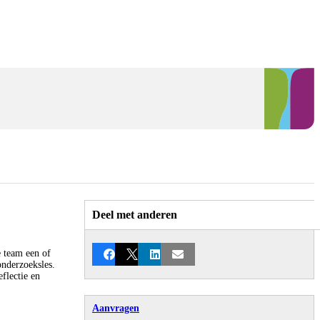
Deel met anderen
e team een of
Facebook
X
LinkedIn
E-mail
onderzoeksles.
flectie en
Aanvragen