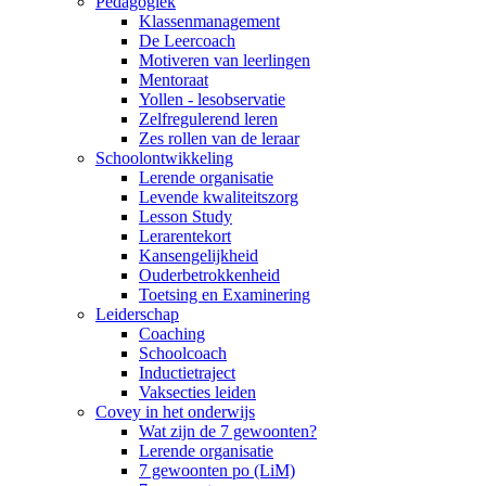
Pedagogiek
Klassenmanagement
De Leercoach
Motiveren van leerlingen
Mentoraat
Yollen - lesobservatie
Zelfregulerend leren
Zes rollen van de leraar
Schoolontwikkeling
Lerende organisatie
Levende kwaliteitszorg
Lesson Study
Lerarentekort
Kansengelijkheid
Ouderbetrokkenheid
Toetsing en Examinering
Leiderschap
Coaching
Schoolcoach
Inductietraject
Vaksecties leiden
Covey in het onderwijs
Wat zijn de 7 gewoonten?
Lerende organisatie
7 gewoonten po (LiM)