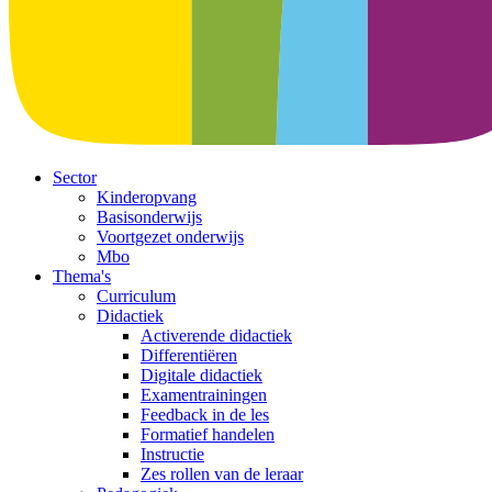
Sector
Kinderopvang
Basisonderwijs
Voortgezet onderwijs
Mbo
Thema's
Curriculum
Didactiek
Activerende didactiek
Differentiëren
Digitale didactiek
Examentrainingen
Feedback in de les
Formatief handelen
Instructie
Zes rollen van de leraar