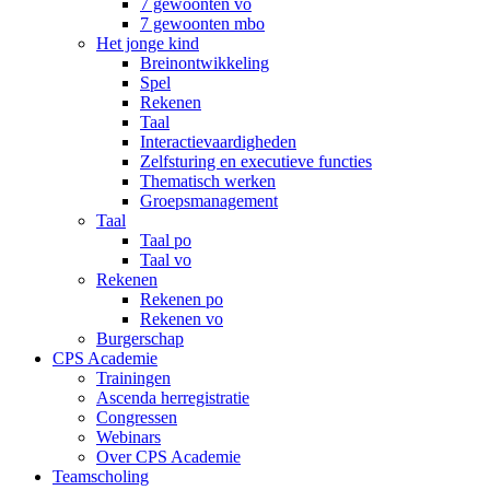
7 gewoonten vo
7 gewoonten mbo
Het jonge kind
Breinontwikkeling
Spel
Rekenen
Taal
Interactievaardigheden
Zelfsturing en executieve functies
Thematisch werken
Groepsmanagement
Taal
Taal po
Taal vo
Rekenen
Rekenen po
Rekenen vo
Burgerschap
CPS Academie
Trainingen
Ascenda herregistratie
Congressen
Webinars
Over CPS Academie
Teamscholing