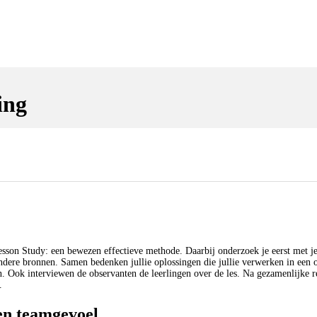
ing
esson Study: een bewezen effectieve methode. Daarbij onderzoek je eerst met j
andere bronnen. Samen bedenken jullie oplossingen die jullie verwerken in een 
en. Ook interviewen de observanten de leerlingen over de les. Na gezamenlijke re
.
 en teamgevoel