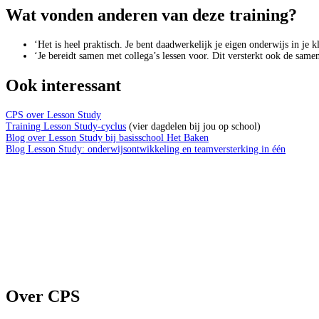
Wat vonden anderen van deze training?
‘Het is heel praktisch. Je bent daadwerkelijk je eigen onderwijs in je k
‘Je bereidt samen met collega’s lessen voor. Dit versterkt ook de same
Ook interessant
CPS over Lesson Study
Training Lesson Study-cyclus
(vier dagdelen bij jou op school)
Blog over Lesson Study bij basisschool Het Baken
Blog Lesson Study: onderwijsontwikkeling en teamversterking in één
AAAA
Over CPS