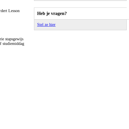
rdert Lesson
Heb je vragen?
Stel ze hier
rie stapsgewijs
of studiemiddag