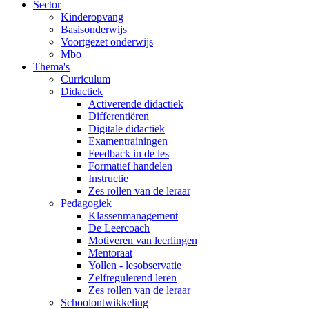
Sector
Kinderopvang
Basisonderwijs
Voortgezet onderwijs
Mbo
Thema's
Curriculum
Didactiek
Activerende didactiek
Differentiëren
Digitale didactiek
Examentrainingen
Feedback in de les
Formatief handelen
Instructie
Zes rollen van de leraar
Pedagogiek
Klassenmanagement
De Leercoach
Motiveren van leerlingen
Mentoraat
Yollen - lesobservatie
Zelfregulerend leren
Zes rollen van de leraar
Schoolontwikkeling