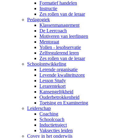
Formatief handelen
Instructie
Zes rollen van de leraar
Pedagogiek
Klassenmanagement
De Leercoach
Motiveren van leerlingen
Mentoraat
Yollen - lesobservatie
Zelfregulerend leren
Zes rollen van de leraar
Schoolontwikkeling
Lerende organisatie
Levende kwaliteitszorg
Lesson Study
Lerarentekort
Kansengelijkheid
Ouderbetrokkenheid
Toetsing en Examinering
Leiderschap
Coaching
Schoolcoach
Inductietraject
Vaksecties leiden
Covey in het onderwijs