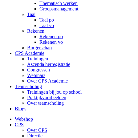
Thematisch werken
Groepsmanagement
Taal
Taal po
Taal vo
Rekenen
Rekenen po
Rekenen vo
Burgerschap
CPS Academie
Trainingen
Ascenda herregistratie
Congressen
Webinars
Over CPS Academie
Teamscholing
Trainingen bij jou op school
Praktijkvoorbeelden
Over teamscholing
Blogs
Webshop
CPS
Over CPS
Directie