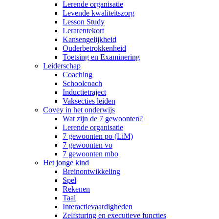
Lerende organisatie
Levende kwaliteitszorg
Lesson Study
Lerarentekort
Kansengelijkheid
Ouderbetrokkenheid
Toetsing en Examinering
Leiderschap
Coaching
Schoolcoach
Inductietraject
Vaksecties leiden
Covey in het onderwijs
Wat zijn de 7 gewoonten?
Lerende organisatie
7 gewoonten po (LiM)
7 gewoonten vo
7 gewoonten mbo
Het jonge kind
Breinontwikkeling
Spel
Rekenen
Taal
Interactievaardigheden
Zelfsturing en executieve functies