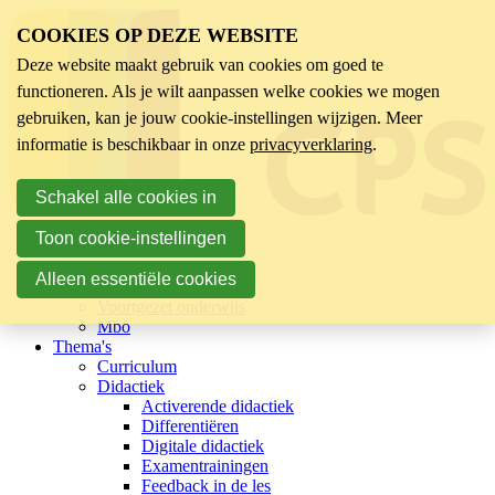
COOKIES OP DEZE WEBSITE
Deze website maakt gebruik van cookies om goed te
functioneren. Als je wilt aanpassen welke cookies we mogen
gebruiken, kan je jouw cookie-instellingen wijzigen. Meer
informatie is beschikbaar in onze
privacyverklaring
.
Schakel alle cookies in
Toon cookie-instellingen
Sector
Kinderopvang
Alleen essentiële cookies
Basisonderwijs
Voortgezet onderwijs
Mbo
Thema's
Curriculum
Didactiek
Activerende didactiek
Differentiëren
Digitale didactiek
Examentrainingen
Feedback in de les