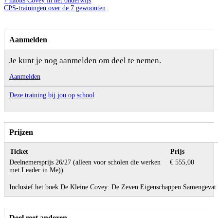
7 habits Covey in het onderwijs
CPS-trainingen over de 7 gewoonten
Aanmelden
Je kunt je nog aanmelden om deel te nemen.
Aanmelden
Deze training bij jou op school
Prijzen
Ticket
Prijs
Deelnemersprijs 26/27 (alleen voor scholen die werken
€ 555,00
met Leader in Me))
Inclusief het boek De Kleine Covey: De Zeven Eigenschappen Samengevat
Deel met anderen