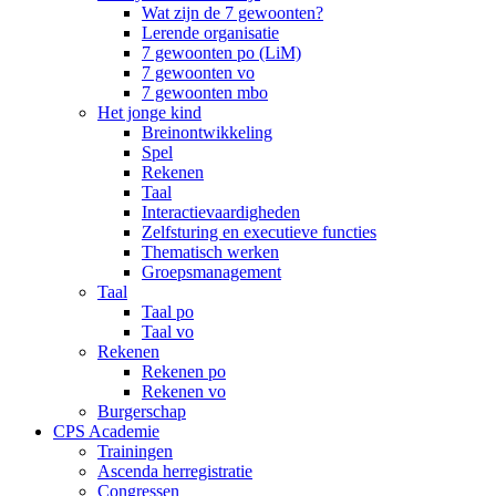
Wat zijn de 7 gewoonten?
Lerende organisatie
7 gewoonten po (LiM)
7 gewoonten vo
7 gewoonten mbo
Het jonge kind
Breinontwikkeling
Spel
Rekenen
Taal
Interactievaardigheden
Zelfsturing en executieve functies
Thematisch werken
Groepsmanagement
Taal
Taal po
Taal vo
Rekenen
Rekenen po
Rekenen vo
Burgerschap
CPS Academie
Trainingen
Ascenda herregistratie
Congressen