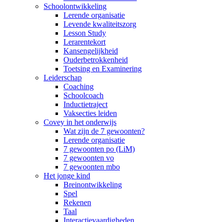
Schoolontwikkeling
Lerende organisatie
Levende kwaliteitszorg
Lesson Study
Lerarentekort
Kansengelijkheid
Ouderbetrokkenheid
Toetsing en Examinering
Leiderschap
Coaching
Schoolcoach
Inductietraject
Vaksecties leiden
Covey in het onderwijs
Wat zijn de 7 gewoonten?
Lerende organisatie
7 gewoonten po (LiM)
7 gewoonten vo
7 gewoonten mbo
Het jonge kind
Breinontwikkeling
Spel
Rekenen
Taal
Interactievaardigheden