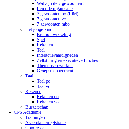
Wat zijn de 7 gewoonten?
Lerende organisatie
7 gewoonten po (LiM)
7 gewoonten vo
7 gewoonten mbo
Het jonge kind
Breinontwikkeling
Spel
Rekenen
Taal
Interactievaardigheden
Zelfsturing en executieve functies
Thematisch werken
Groepsmanagement
Taal
Taal po
Taal vo
Rekenen
Rekenen po
Rekenen vo
Burgerschap
CPS Academie
Trainingen
Ascenda herregistratie
Congressen