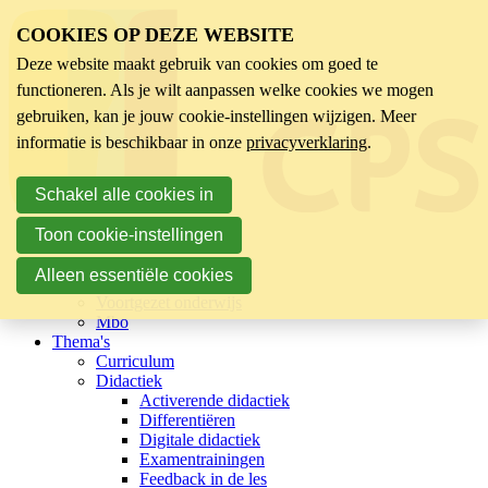
COOKIES OP DEZE WEBSITE
Deze website maakt gebruik van cookies om goed te
functioneren. Als je wilt aanpassen welke cookies we mogen
gebruiken, kan je jouw cookie-instellingen wijzigen. Meer
informatie is beschikbaar in onze
privacyverklaring
.
Schakel alle cookies in
Toon cookie-instellingen
Sector
Kinderopvang
Alleen essentiële cookies
Basisonderwijs
Voortgezet onderwijs
Mbo
Thema's
Curriculum
Didactiek
Activerende didactiek
Differentiëren
Digitale didactiek
Examentrainingen
Feedback in de les