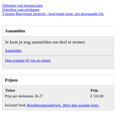
Opleiding taal-leesspecialist
Opleiding taalcoördinator
Training Begrijpend luisteren - begrijpend lezen: een doorgaande lijn
Aanmelden
Je kunt je nog aanmelden om deel te nemen.
Aanmelden
Deze training bij jou op school
Prijzen
Ticket
Prijs
Prijs per deelnemer 26-27
€ 510,00
Inclusief boek
Woordenschatonderwijs. Meer dan woorden leren.