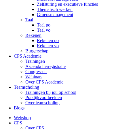
Zelfsturing en executieve functies
Thematisch werken
Groepsmanagement
Taal
Taal po
Taal vo
Rekenen
Rekenen po
Rekenen vo
Burgerschap
CPS Academie
Trainingen
Ascenda herregistratie
Congressen
Webinars
Over CPS Academie
Teamscholing
Trainingen bij jou op school
Praktijkvoorbeelden
Over teamscholing
Blogs
Webshop
CPS
Over CPS