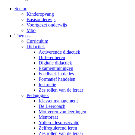
Sector
Kinderopvang
Basisonderwijs
Voortgezet onderwijs
Mbo
Thema's
Curriculum
Didactiek
Activerende didactiek
Differentiëren
Digitale didactiek
Examentrainingen
Feedback in de les
Formatief handelen
Instructie
Zes rollen van de leraar
Pedagogiek
Klassenmanagement
De Leercoach
Motiveren van leerlingen
Mentoraat
Yollen - lesobservatie
Zelfregulerend leren
Zes rollen van de leraar