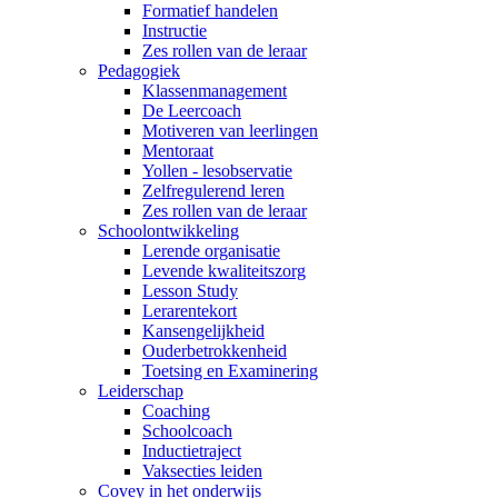
Formatief handelen
Instructie
Zes rollen van de leraar
Pedagogiek
Klassenmanagement
De Leercoach
Motiveren van leerlingen
Mentoraat
Yollen - lesobservatie
Zelfregulerend leren
Zes rollen van de leraar
Schoolontwikkeling
Lerende organisatie
Levende kwaliteitszorg
Lesson Study
Lerarentekort
Kansengelijkheid
Ouderbetrokkenheid
Toetsing en Examinering
Leiderschap
Coaching
Schoolcoach
Inductietraject
Vaksecties leiden
Covey in het onderwijs