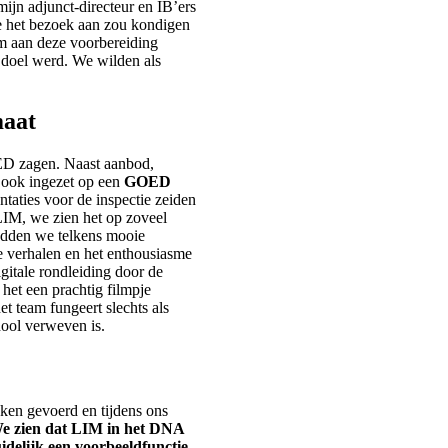
ijn adjunct-directeur en IB’ers
ie het bezoek aan zou kondigen
am aan deze voorbereiding
 doel werd. We wilden als
maat
ED zagen. Naast aanbod,
 ook ingezet op een
GOED
ntaties voor de inspectie zeiden
IM, we zien het op zoveel
hadden we telkens mooie
e verhalen en het enthousiasme
itale rondleiding door de
 het een prachtig filmpje
et team fungeert slechts als
hool verweven is.
kken gevoerd en tijdens ons
e zien dat LIM in het DNA
duidelijk een voorbeeldfunctie