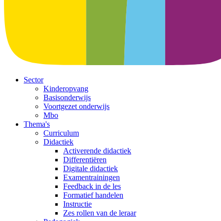
Sector
Kinderopvang
Basisonderwijs
Voortgezet onderwijs
Mbo
Thema's
Curriculum
Didactiek
Activerende didactiek
Differentiëren
Digitale didactiek
Examentrainingen
Feedback in de les
Formatief handelen
Instructie
Zes rollen van de leraar