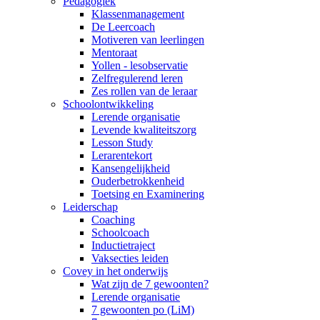
Pedagogiek
Klassenmanagement
De Leercoach
Motiveren van leerlingen
Mentoraat
Yollen - lesobservatie
Zelfregulerend leren
Zes rollen van de leraar
Schoolontwikkeling
Lerende organisatie
Levende kwaliteitszorg
Lesson Study
Lerarentekort
Kansengelijkheid
Ouderbetrokkenheid
Toetsing en Examinering
Leiderschap
Coaching
Schoolcoach
Inductietraject
Vaksecties leiden
Covey in het onderwijs
Wat zijn de 7 gewoonten?
Lerende organisatie
7 gewoonten po (LiM)