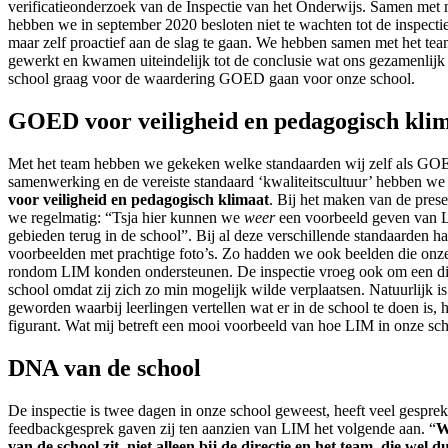
verificatieonderzoek van de Inspectie van het Onderwijs. Samen met m
hebben we in september 2020 besloten niet te wachten tot de inspect
maar zelf proactief aan de slag te gaan. We hebben samen met het te
gewerkt en kwamen uiteindelijk tot de conclusie wat ons gezamenlijk
school graag voor de waardering GOED gaan voor onze school.
GOED voor veiligheid en pedagogisch kli
Met het team hebben we gekeken welke standaarden wij zelf als GO
samenwerking en de vereiste standaard ‘kwaliteitscultuur’ hebben we
voor veiligheid en pedagogisch klimaat
. Bij het maken van de prese
we regelmatig: “Tsja hier kunnen we
weer
een voorbeeld geven van L
gebieden terug in de school”. Bij al deze verschillende standaarden 
voorbeelden met prachtige foto’s. Zo hadden we ook beelden die onz
rondom LIM konden ondersteunen. De inspectie vroeg ook om een dig
school omdat zij zich zo min mogelijk wilde verplaatsen. Natuurlijk is
geworden waarbij leerlingen vertellen wat er in de school te doen is, h
figurant. Wat mij betreft een mooi voorbeeld van hoe LIM in onze sc
DNA van de school
De inspectie is twee dagen in onze school geweest, heeft veel gespre
feedbackgesprek gaven zij ten aanzien van LIM het volgende aan. “
W
van de school zit, niet alleen bij de directie en het team, die wel 