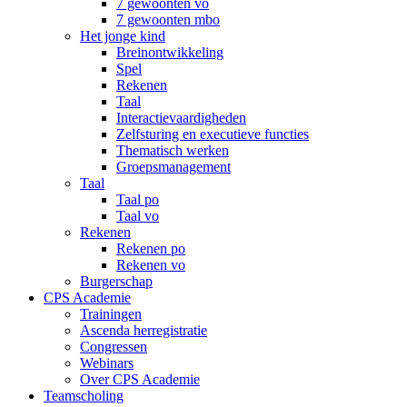
7 gewoonten vo
7 gewoonten mbo
Het jonge kind
Breinontwikkeling
Spel
Rekenen
Taal
Interactievaardigheden
Zelfsturing en executieve functies
Thematisch werken
Groepsmanagement
Taal
Taal po
Taal vo
Rekenen
Rekenen po
Rekenen vo
Burgerschap
CPS Academie
Trainingen
Ascenda herregistratie
Congressen
Webinars
Over CPS Academie
Teamscholing