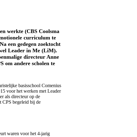
toen werkte (CBS Coolsma
motionele curriculum te
Na een gedegen zoektocht
wel Leader in Me (LiM).
toenmalige directeur Anne
PS om andere scholen te
hristelijke basisschool Comenius
2015 voor het werken met Leader
r als directeur op de
t CPS begeleid bij de
urt waren voor het 4-jarig