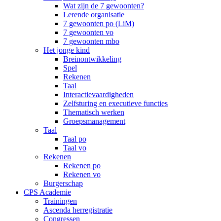
Wat zijn de 7 gewoonten?
Lerende organisatie
7 gewoonten po (LiM)
7 gewoonten vo
7 gewoonten mbo
Het jonge kind
Breinontwikkeling
Spel
Rekenen
Taal
Interactievaardigheden
Zelfsturing en executieve functies
Thematisch werken
Groepsmanagement
Taal
Taal po
Taal vo
Rekenen
Rekenen po
Rekenen vo
Burgerschap
CPS Academie
Trainingen
Ascenda herregistratie
Congressen