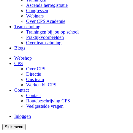
Ascenda herregistratie
Congressen
Webinars
Over CPS Academie
Teamscholing
Trainingen bij jou op school
Praktijkvoorbeelden
Over teamscholing
Blogs
Webshop
CPS
Over CPS
Directie
Ons team
Werken bij CPS
Contact
Contact
Routebeschrijving CPS
Veelgestelde vragen
Inloggen
Sluit menu