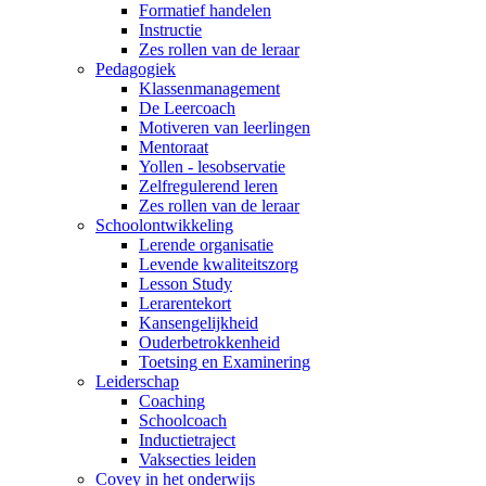
Formatief handelen
Instructie
Zes rollen van de leraar
Pedagogiek
Klassenmanagement
De Leercoach
Motiveren van leerlingen
Mentoraat
Yollen - lesobservatie
Zelfregulerend leren
Zes rollen van de leraar
Schoolontwikkeling
Lerende organisatie
Levende kwaliteitszorg
Lesson Study
Lerarentekort
Kansengelijkheid
Ouderbetrokkenheid
Toetsing en Examinering
Leiderschap
Coaching
Schoolcoach
Inductietraject
Vaksecties leiden
Covey in het onderwijs