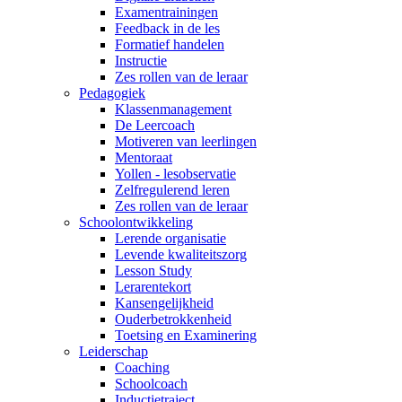
Examentrainingen
Feedback in de les
Formatief handelen
Instructie
Zes rollen van de leraar
Pedagogiek
Klassenmanagement
De Leercoach
Motiveren van leerlingen
Mentoraat
Yollen - lesobservatie
Zelfregulerend leren
Zes rollen van de leraar
Schoolontwikkeling
Lerende organisatie
Levende kwaliteitszorg
Lesson Study
Lerarentekort
Kansengelijkheid
Ouderbetrokkenheid
Toetsing en Examinering
Leiderschap
Coaching
Schoolcoach
Inductietraject