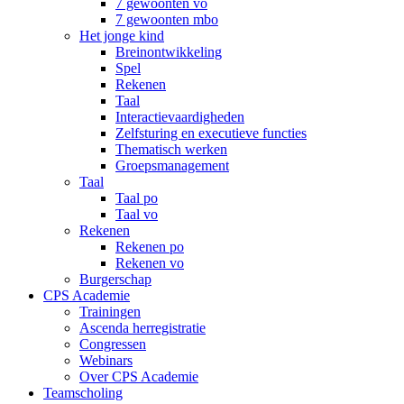
7 gewoonten vo
7 gewoonten mbo
Het jonge kind
Breinontwikkeling
Spel
Rekenen
Taal
Interactievaardigheden
Zelfsturing en executieve functies
Thematisch werken
Groepsmanagement
Taal
Taal po
Taal vo
Rekenen
Rekenen po
Rekenen vo
Burgerschap
CPS Academie
Trainingen
Ascenda herregistratie
Congressen
Webinars
Over CPS Academie
Teamscholing