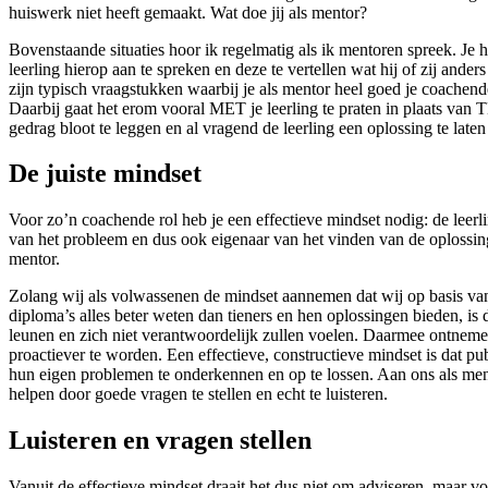
huiswerk niet heeft gemaakt. Wat doe jij als mentor?
Bovenstaande situaties hoor ik regelmatig als ik mentoren spreek. Je h
leerling hierop aan te spreken en deze te vertellen wat hij of zij ande
zijn typisch vraagstukken waarbij je als mentor heel goed je coachend
Daarbij gaat het erom vooral MET je leerling te praten in plaats van
gedrag bloot te leggen en al vragend de leerling een oplossing te laten
De juiste mindset
Voor zo’n coachende rol heb je een effectieve mindset nodig: de leerli
van het probleem en dus ook eigenaar van het vinden van de oplossing, 
mentor.
Zolang wij als volwassenen de mindset aannemen dat wij op basis van 
diploma’s alles beter weten dan tieners en hen oplossingen bieden, is 
leunen en zich niet verantwoordelijk zullen voelen. Daarmee ontneme
proactiever te worden. Een effectieve, constructieve mindset is dat pub
hun eigen problemen te onderkennen en op te lossen. Aan ons als men
helpen door goede vragen te stellen en echt te luisteren.
Luisteren en vragen stellen
Vanuit de effectieve mindset draait het dus niet om adviseren, maar vo