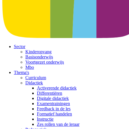
Sector
Kinderopvang
Basisonderwijs
Voortgezet onderwijs
Mbo
Thema's
Curriculum
Didactiek
Activerende didactiek
Differentiëren
Digitale didactiek
Examentrainingen
Feedback in de les
Formatief handelen
Instructie
Zes rollen van de leraar