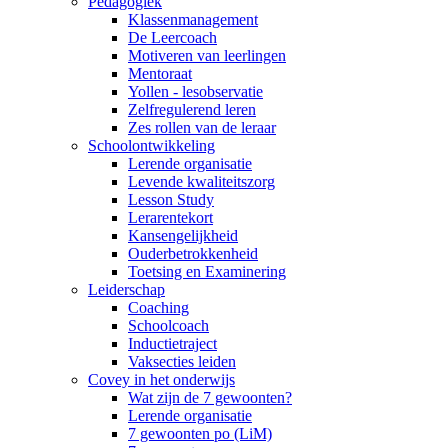
Pedagogiek
Klassenmanagement
De Leercoach
Motiveren van leerlingen
Mentoraat
Yollen - lesobservatie
Zelfregulerend leren
Zes rollen van de leraar
Schoolontwikkeling
Lerende organisatie
Levende kwaliteitszorg
Lesson Study
Lerarentekort
Kansengelijkheid
Ouderbetrokkenheid
Toetsing en Examinering
Leiderschap
Coaching
Schoolcoach
Inductietraject
Vaksecties leiden
Covey in het onderwijs
Wat zijn de 7 gewoonten?
Lerende organisatie
7 gewoonten po (LiM)