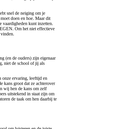
ebt snel de neiging om je
rs moet doen en hoe. Maar dit
e vaardigheden kunt inzetten.
 TEGEN. Om het niet effectieve
 vinden.
ng (en de ouders) zijn eigenaar
niet de school of jij als
onze ervaring, leeftijd en
de kans groot dat ze achterover
n wij hen de kans om zelf
ers uitstekend in staat zijn om
toren de taak om hen daarbij te
oral om luisteren en de juiste