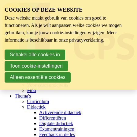
COOKIES OP DEZE WEBSITE
Deze website maakt gebruik van cookies om goed te
functioneren. Als je wilt aanpassen welke cookies we mogen
gebruiken, kan je jouw cookie-instellingen wijzigen. Meer
informatie is beschikbaar in onze
privacyverklaring
.
Schakel alle cookies in
Toon cookie-instellingen
Sector
Kinderopvang
Alleen essentiële cookies
Basisonderwijs
Voortgezet onderwijs
Mbo
Thema's
Curriculum
Didactiek
Activerende didactiek
Differentiëren
Digitale didactiek
Examentrainingen
Feedback in de les