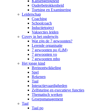
Kansengelijkheid
Ouderbetrokkenheid
Toetsing en Examinering
Leiderschap
Coaching
Schoolcoach
Inductietraject
Vaksecties leiden
Covey in het onderwijs
Wat zijn de 7 gewoonten?
Lerende organisatie
7 gewoonten po (LiM)
7 gewoonten vo
7 gewoonten mbo
Het jonge kind
Breinontwikkeling
Spel
Rekenen
Taal
Interactievaardigheden
Zelfsturing en executieve functies
Thematisch werken
Groepsmanagement
Taal
Taal po