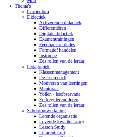
Mbo
Thema's
Curriculum
Didactiek
Activerende didactiek
Differentiëren
Digitale didactiek
Examentrainingen
Feedback in de les
Formatief handelen
Instructie
Zes rollen van de leraar
Pedagogiek
Klassenmanagement
De Leercoach
Motiveren van leerlingen
Mentoraat
Yollen - lesobservatie
Zelfregulerend leren
Zes rollen van de leraar
Schoolontwikkeling
Lerende organisatie
Levende kwaliteitszorg
Lesson Study
Lerarentekort