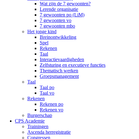
Wat zijn de 7 gewoonten?
Lerende organisatie
7 gewoonten po (LiM)
7 gewoonten vo
7 gewoonten mbo
Het jonge kind
Breinontwikkeling
Spel
Rekenen
Taal
Interactievaardigheden
Zelfsturing en executieve functies
Thematisch werken
Groepsmanagement
Taal
Taal po
Taal vo
Rekenen
Rekenen po
Rekenen vo
Burgerschap
CPS Academie
Trainingen
Ascenda herregistratie
Congressen