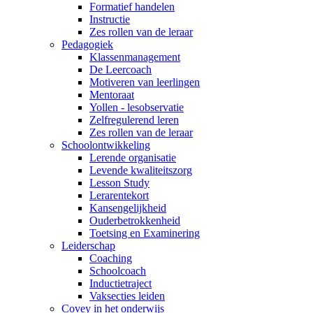
Formatief handelen
Instructie
Zes rollen van de leraar
Pedagogiek
Klassenmanagement
De Leercoach
Motiveren van leerlingen
Mentoraat
Yollen - lesobservatie
Zelfregulerend leren
Zes rollen van de leraar
Schoolontwikkeling
Lerende organisatie
Levende kwaliteitszorg
Lesson Study
Lerarentekort
Kansengelijkheid
Ouderbetrokkenheid
Toetsing en Examinering
Leiderschap
Coaching
Schoolcoach
Inductietraject
Vaksecties leiden
Covey in het onderwijs