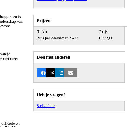
happers en is
Prijzen
leiderschap van
ngewone
Ticket
Prijs
Prijs per deelnemer 26-27
€ 772,00
 van je
Deel met anderen
 je met meer
Facebook
X
LinkedIn
E-mail
Heb je vragen?
Stel ze hier
officiële en