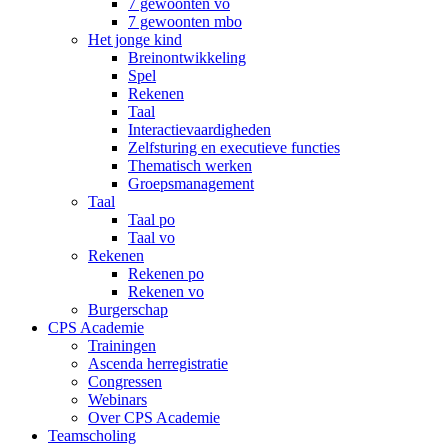
7 gewoonten vo
7 gewoonten mbo
Het jonge kind
Breinontwikkeling
Spel
Rekenen
Taal
Interactievaardigheden
Zelfsturing en executieve functies
Thematisch werken
Groepsmanagement
Taal
Taal po
Taal vo
Rekenen
Rekenen po
Rekenen vo
Burgerschap
CPS Academie
Trainingen
Ascenda herregistratie
Congressen
Webinars
Over CPS Academie
Teamscholing