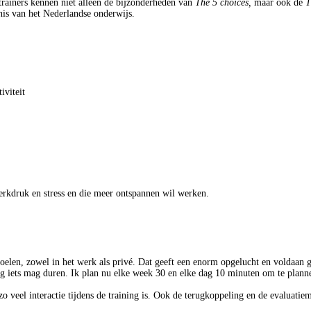
rainers kennen niet alleen de bijzonderheden van
The 5 choices,
maar ook de
T
nis van het Nederlandse onderwijs.
iviteit
erkdruk en stress en die meer ontspannen wil werken.
 doelen, zowel in het werk als privé. Dat geeft een enorm opgelucht en voldaan g
ng iets mag duren. Ik plan nu elke week 30 en elke dag 10 minuten om te plann
r zo veel interactie tijdens de training is. Ook de terugkoppeling en de evaluat