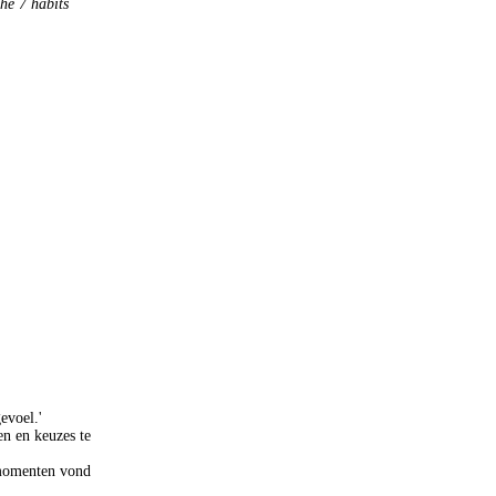
he 7 habits
evoel.'
en en keuzes te
iemomenten vond