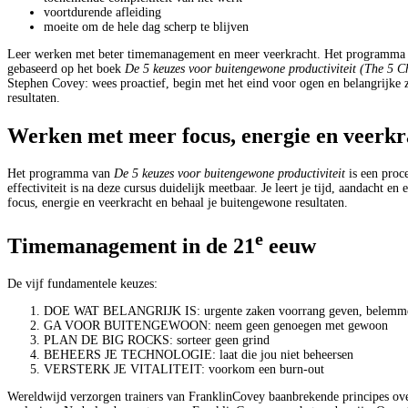
voortdurende afleiding
moeite om de hele dag scherp te blijven
Leer werken met beter timemanagement en meer veerkracht. Het programma v
gebaseerd op het boek
De 5 keuzes voor buitengewone productiviteit (
The
5 C
Stephen Covey: wees proactief, begin met het eind voor ogen en belangrijke z
resultaten.
Werken met meer focus, energie en veerkr
Het programma van
De 5 keuzes voor buitengewone productiviteit
is een proce
effectiviteit is na deze cursus duidelijk meetbaar. Je leert je tijd, aandacht 
focus, energie en veerkracht en behaal je buitengewone resultaten.
e
Timemanagement in de 21
eeuw
De vijf fundamentele keuzes:
DOE WAT BELANGRIJK IS: urgente zaken voorrang geven, belemmert
GA VOOR BUITENGEWOON: neem geen genoegen met gewoon
PLAN DE BIG ROCKS: sorteer geen grind
BEHEERS JE TECHNOLOGIE: laat die jou niet beheersen
VERSTERK JE VITALITEIT: voorkom een burn-out
Wereldwijd verzorgen trainers van FranklinCovey baanbrekende principes ove