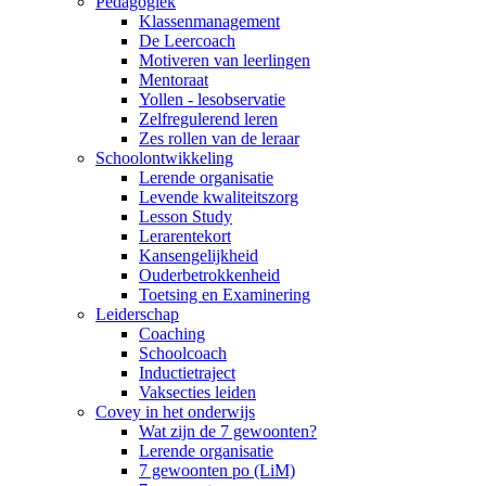
Pedagogiek
Klassenmanagement
De Leercoach
Motiveren van leerlingen
Mentoraat
Yollen - lesobservatie
Zelfregulerend leren
Zes rollen van de leraar
Schoolontwikkeling
Lerende organisatie
Levende kwaliteitszorg
Lesson Study
Lerarentekort
Kansengelijkheid
Ouderbetrokkenheid
Toetsing en Examinering
Leiderschap
Coaching
Schoolcoach
Inductietraject
Vaksecties leiden
Covey in het onderwijs
Wat zijn de 7 gewoonten?
Lerende organisatie
7 gewoonten po (LiM)