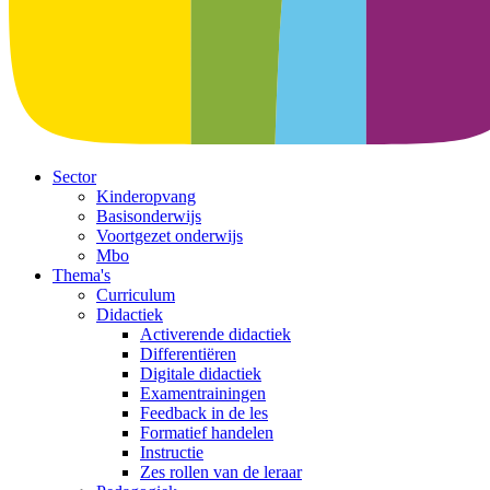
Sector
Kinderopvang
Basisonderwijs
Voortgezet onderwijs
Mbo
Thema's
Curriculum
Didactiek
Activerende didactiek
Differentiëren
Digitale didactiek
Examentrainingen
Feedback in de les
Formatief handelen
Instructie
Zes rollen van de leraar