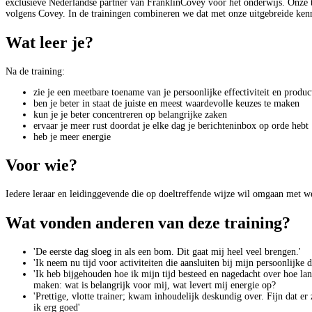
exclusieve Nederlandse partner van FranklinCovey voor het onderwijs. Onze t
volgens Covey. In de trainingen combineren we dat met onze uitgebreide ken
Wat leer je?
Na de training:
zie je een meetbare toename van je persoonlijke effectiviteit en product
ben je beter in staat de juiste en meest waardevolle keuzes te maken
kun je je beter concentreren op belangrijke zaken
ervaar je meer rust doordat je elke dag je berichteninbox op orde hebt
heb je meer energie
Voor wie?
Iedere leraar en leidinggevende die op doeltreffende wijze wil omgaan met w
Wat vonden anderen van deze training?
'De eerste dag sloeg in als een bom. Dit gaat mij heel veel brengen.'
'Ik neem nu tijd voor activiteiten die aansluiten bij mijn persoonlijke
'Ik heb bijgehouden hoe ik mijn tijd besteed en nagedacht over hoe la
maken: wat is belangrijk voor mij, wat levert mij energie op?
'Prettige, vlotte trainer; kwam inhoudelijk deskundig over. Fijn dat e
ik erg goed'