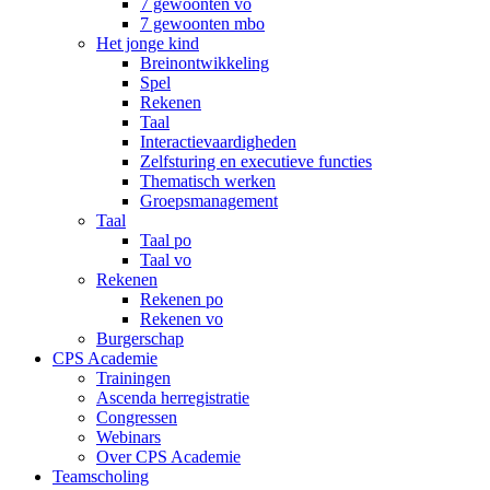
7 gewoonten vo
7 gewoonten mbo
Het jonge kind
Breinontwikkeling
Spel
Rekenen
Taal
Interactievaardigheden
Zelfsturing en executieve functies
Thematisch werken
Groepsmanagement
Taal
Taal po
Taal vo
Rekenen
Rekenen po
Rekenen vo
Burgerschap
CPS Academie
Trainingen
Ascenda herregistratie
Congressen
Webinars
Over CPS Academie
Teamscholing