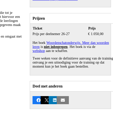
ie tot je
t hiervoor een
Prijzen
de leerlingen
e gegevens maak
Ticket
Prijs
Prijs per deelnemer 26-27
€ 1.050,00
rt en omgaat met
Het boek
Woordenschatonderwijs. Meer dan woorden
leren
is
niet inbegrepen
. Het boek is via de
webshop
aan te schaffen.
Twee weken voor de definitieve aanvang van de trainin
ontvang je een uitnodiging voor de training op dat
moment kun je het boek gaan bestellen.
Deel met anderen
Facebook
X
LinkedIn
E-mail