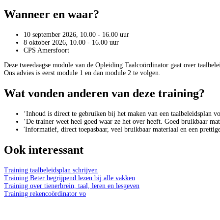
Wanneer en waar?
10 september 2026, 10.00 - 16.00 uur
8 oktober 2026, 10.00 - 16.00 uur
CPS Amersfoort
Deze tweedaagse module van de Opleiding Taalcoördinator gaat over taalbele
Ons advies is eerst module 1 en dan module 2 te volgen.
Wat vonden anderen van deze training?
‘Inhoud is direct te gebruiken bij het maken van een taalbeleidsplan v
‘De trainer weet heel goed waar ze het over heeft. Goed bruikbaar mate
'Informatief, direct toepasbaar, veel bruikbaar materiaal en een prettige
Ook interessant
Training taalbeleidsplan schrijven
Training Beter begrijpend lezen bij alle vakken
Training over tienerbrein, taal, leren en lesgeven
Training rekencoördinator vo