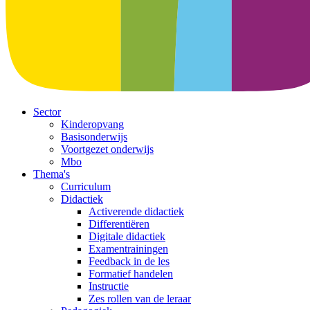
Sector
Kinderopvang
Basisonderwijs
Voortgezet onderwijs
Mbo
Thema's
Curriculum
Didactiek
Activerende didactiek
Differentiëren
Digitale didactiek
Examentrainingen
Feedback in de les
Formatief handelen
Instructie
Zes rollen van de leraar