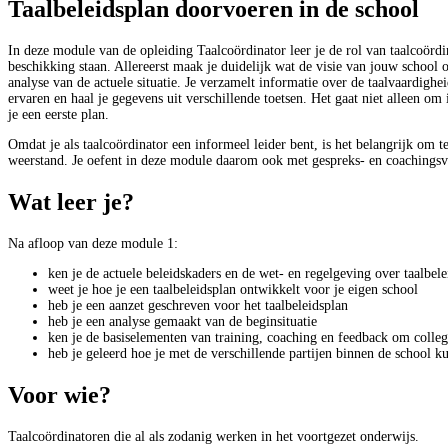
Taalbeleidsplan doorvoeren in de school
In deze module van de opleiding Taalcoördinator leer je de rol van taalcoördin
beschikking staan. Allereerst maak je duidelijk wat de visie van jouw school 
analyse van de actuele situatie. Je verzamelt informatie over de taalvaardigh
ervaren en haal je gegevens uit verschillende toetsen. Het gaat niet alleen 
je een eerste plan.
Omdat je als taalcoördinator een informeel leider bent, is het belangrijk om 
weerstand. Je oefent in deze module daarom ook met gespreks- en coachings
Wat leer je?
Na afloop van deze module 1:
ken je de actuele beleidskaders en de wet- en regelgeving over taalbele
weet je hoe je een taalbeleidsplan ontwikkelt voor je eigen school
heb je een aanzet geschreven voor het taalbeleidsplan
heb je een analyse gemaakt van de beginsituatie
ken je de basiselementen van training, coaching en feedback om collega
heb je geleerd hoe je met de verschillende partijen binnen de school
Voor wie?
Taalcoördinatoren die al als zodanig werken in het voortgezet onderwijs.