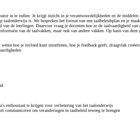
ator in te vullen. Je krijgt inzicht in je verantwoordelijkheden en de middelen d
op taalonderwijs is. We bespreken het format van een taalbeleidsplan en je maak
eid van de leerlingen. Daarvoor vraag je docenten hoe ze de taalvaardigheid van 
om informatie van de taalvakken, maar ook van andere vakken. Op basis van dez
te weten hoe je invloed kunt uitoefenen, hoe je feedback geeft, draagvlak creëe
vaardigheden.
id
’s enthousiast te krijgen voor verbetering van het taalonderwijs
 kunt communiceren om veranderingen in taalbeleid teweeg te brengen