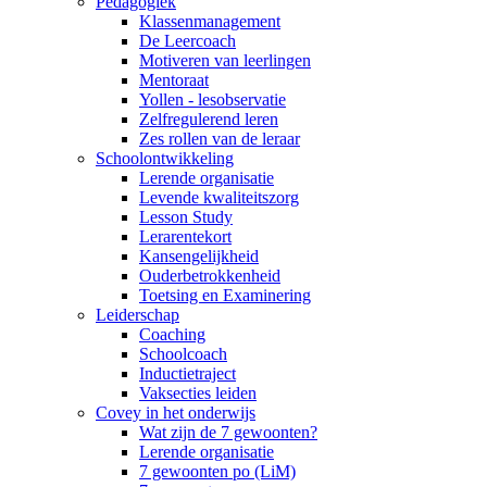
Pedagogiek
Klassenmanagement
De Leercoach
Motiveren van leerlingen
Mentoraat
Yollen - lesobservatie
Zelfregulerend leren
Zes rollen van de leraar
Schoolontwikkeling
Lerende organisatie
Levende kwaliteitszorg
Lesson Study
Lerarentekort
Kansengelijkheid
Ouderbetrokkenheid
Toetsing en Examinering
Leiderschap
Coaching
Schoolcoach
Inductietraject
Vaksecties leiden
Covey in het onderwijs
Wat zijn de 7 gewoonten?
Lerende organisatie
7 gewoonten po (LiM)