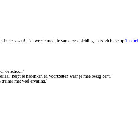
id in de
school
. De tweede module van deze opleiding spitst zich toe op
Taalbe
oor de school.’
riaal, helpt je nadenken en voortzetten waar je mee bezig bent.’
 trainer met veel ervaring.'