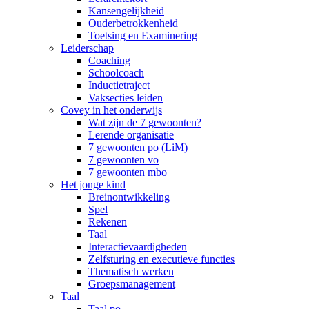
Kansengelijkheid
Ouderbetrokkenheid
Toetsing en Examinering
Leiderschap
Coaching
Schoolcoach
Inductietraject
Vaksecties leiden
Covey in het onderwijs
Wat zijn de 7 gewoonten?
Lerende organisatie
7 gewoonten po (LiM)
7 gewoonten vo
7 gewoonten mbo
Het jonge kind
Breinontwikkeling
Spel
Rekenen
Taal
Interactievaardigheden
Zelfsturing en executieve functies
Thematisch werken
Groepsmanagement
Taal
Taal po