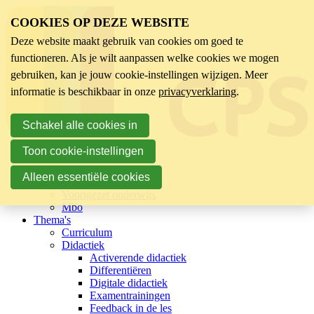
COOKIES OP DEZE WEBSITE
Deze website maakt gebruik van cookies om goed te
functioneren. Als je wilt aanpassen welke cookies we mogen
gebruiken, kan je jouw cookie-instellingen wijzigen. Meer
informatie is beschikbaar in onze
privacyverklaring
.
Schakel alle cookies in
Toon cookie-instellingen
Sector
Kinderopvang
Alleen essentiële cookies
Basisonderwijs
Voortgezet onderwijs
Mbo
Thema's
Curriculum
Didactiek
Activerende didactiek
Differentiëren
Digitale didactiek
Examentrainingen
Feedback in de les