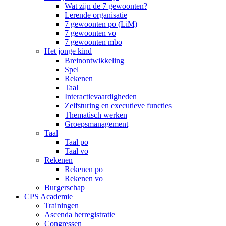
Wat zijn de 7 gewoonten?
Lerende organisatie
7 gewoonten po (LiM)
7 gewoonten vo
7 gewoonten mbo
Het jonge kind
Breinontwikkeling
Spel
Rekenen
Taal
Interactievaardigheden
Zelfsturing en executieve functies
Thematisch werken
Groepsmanagement
Taal
Taal po
Taal vo
Rekenen
Rekenen po
Rekenen vo
Burgerschap
CPS Academie
Trainingen
Ascenda herregistratie
Congressen