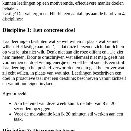
kunnen leerlingen op een motiverende, effectievere manier doelen
behalen.
Lastig? Dat valt erg mee. Hierbij een aantal tips aan de hand van 4
disciplines:
Discipline 1: Een concreet doel
Laat leerlingen besluiten wat ze wel willen in plaats wat ze niet
willen. Het lastige aan ‘niet’, is dat onze hersenen zich dan richten
op wat je juist niet wilt. Denk niet aan die roze olifant en….je ziet
hem meteen. Door te omschrijven wat allemaal niet mag, geeft het
voornemen en doel weinig energie en voelt het al snel als een straf.
Laat leerlingen het positief verwoorden en dan gaat het erover wat
zij echt willen, in plaats van wat niet. Leerlingen beschrijven een
doel in proactieve taal met een deadline; beschreven vanuit zichzelf
en vanuit hun eigen invloed.
Bijvoorbeeld:
Aan het eind van deze week kan ik de tafel van 8 in 20
seconden opzeggen.
Voor de meivakantie kan ik 20 minuten stil werken aan een
taak.
Discipline 2: De succesfactoren