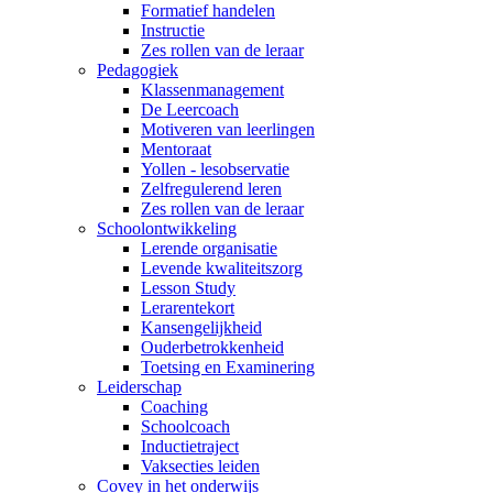
Formatief handelen
Instructie
Zes rollen van de leraar
Pedagogiek
Klassenmanagement
De Leercoach
Motiveren van leerlingen
Mentoraat
Yollen - lesobservatie
Zelfregulerend leren
Zes rollen van de leraar
Schoolontwikkeling
Lerende organisatie
Levende kwaliteitszorg
Lesson Study
Lerarentekort
Kansengelijkheid
Ouderbetrokkenheid
Toetsing en Examinering
Leiderschap
Coaching
Schoolcoach
Inductietraject
Vaksecties leiden
Covey in het onderwijs