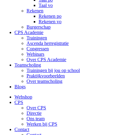
Taal vo
Rekenen
Rekenen po
Rekenen vo
Burgerschap
CPS Academie
Trainingen
Ascenda herregistratie
Congressen
Webinars
Over CPS Academie
Teamscholing
Trainingen bij jou op school
Praktijkvoorbeelden
Over teamscholing
Blogs
Webshop
CPS
Over CPS
Directie
Ons team
Werken bij CPS
Contact
Contact