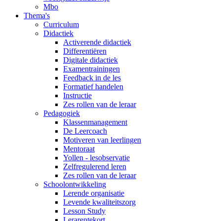
Mbo
Thema's
Curriculum
Didactiek
Activerende didactiek
Differentiëren
Digitale didactiek
Examentrainingen
Feedback in de les
Formatief handelen
Instructie
Zes rollen van de leraar
Pedagogiek
Klassenmanagement
De Leercoach
Motiveren van leerlingen
Mentoraat
Yollen - lesobservatie
Zelfregulerend leren
Zes rollen van de leraar
Schoolontwikkeling
Lerende organisatie
Levende kwaliteitszorg
Lesson Study
Lerarentekort