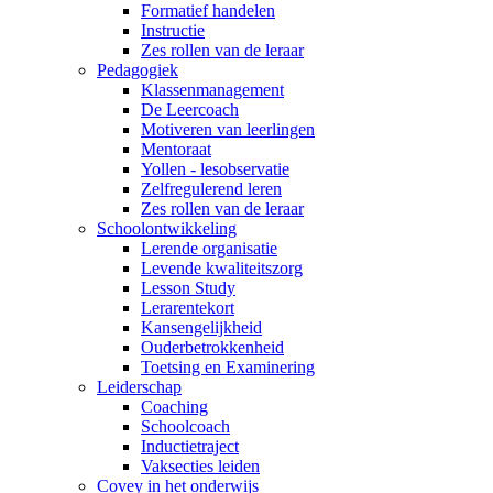
Formatief handelen
Instructie
Zes rollen van de leraar
Pedagogiek
Klassenmanagement
De Leercoach
Motiveren van leerlingen
Mentoraat
Yollen - lesobservatie
Zelfregulerend leren
Zes rollen van de leraar
Schoolontwikkeling
Lerende organisatie
Levende kwaliteitszorg
Lesson Study
Lerarentekort
Kansengelijkheid
Ouderbetrokkenheid
Toetsing en Examinering
Leiderschap
Coaching
Schoolcoach
Inductietraject
Vaksecties leiden
Covey in het onderwijs