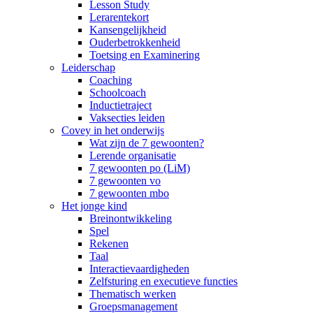
Lesson Study
Lerarentekort
Kansengelijkheid
Ouderbetrokkenheid
Toetsing en Examinering
Leiderschap
Coaching
Schoolcoach
Inductietraject
Vaksecties leiden
Covey in het onderwijs
Wat zijn de 7 gewoonten?
Lerende organisatie
7 gewoonten po (LiM)
7 gewoonten vo
7 gewoonten mbo
Het jonge kind
Breinontwikkeling
Spel
Rekenen
Taal
Interactievaardigheden
Zelfsturing en executieve functies
Thematisch werken
Groepsmanagement