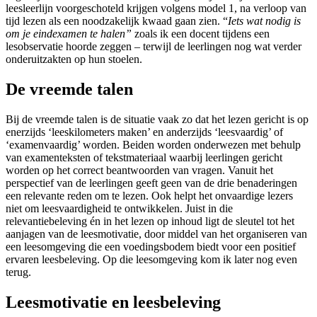
leesleerlijn voorgeschoteld krijgen volgens model 1, na verloop van
tijd lezen als een noodzakelijk kwaad gaan zien. “
Iets wat nodig is
om je eindexamen te halen”
zoals ik een docent tijdens een
lesobservatie hoorde zeggen – terwijl de leerlingen nog wat verder
onderuitzakten op hun stoelen.
De vreemde talen
Bij de vreemde talen is de situatie vaak zo dat het lezen gericht is op
enerzijds ‘leeskilometers maken’ en anderzijds ‘leesvaardig’ of
‘examenvaardig’ worden. Beiden worden onderwezen met behulp
van examenteksten of tekstmateriaal waarbij leerlingen gericht
worden op het correct beantwoorden van vragen. Vanuit het
perspectief van de leerlingen geeft geen van de drie benaderingen
een relevante reden om te lezen.
Ook helpt het onvaardige lezers
niet om leesvaardigheid te ontwikkelen. Juist in die
relevantiebeleving én in het lezen op inhoud ligt de sleutel tot het
aanjagen van de leesmotivatie, door middel van het organiseren van
een leesomgeving die een voedingsbodem biedt voor een positief
ervaren leesbeleving. Op die leesomgeving kom ik later nog even
terug.
Leesmotivatie en leesbeleving