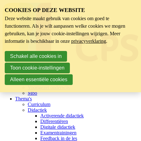
COOKIES OP DEZE WEBSITE
Deze website maakt gebruik van cookies om goed te
functioneren. Als je wilt aanpassen welke cookies we mogen
gebruiken, kan je jouw cookie-instellingen wijzigen. Meer
informatie is beschikbaar in onze
privacyverklaring
.
Schakel alle cookies in
Toon cookie-instellingen
Sector
Kinderopvang
Alleen essentiële cookies
Basisonderwijs
Voortgezet onderwijs
Mbo
Thema's
Curriculum
Didactiek
Activerende didactiek
Differentiëren
Digitale didactiek
Examentrainingen
Feedback in de les