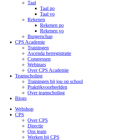
Taal
Taal po
Taal vo
Rekenen
Rekenen po
Rekenen vo
Burgerschap
CPS Academie
Trainingen
Ascenda herregistratie
Congressen
Webinars
Over CPS Academie
Teamscholing
Trainingen bij jou op school
Praktijkvoorbeelden
Over teamscholing
Blogs
Webshop
CPS
Over CPS
Directie
Ons team
Werken bij CPS