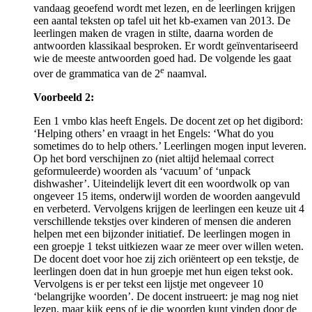
vandaag geoefend wordt met lezen, en de leerlingen krijgen
een aantal teksten op tafel uit het kb-examen van 2013. De
leerlingen maken de vragen in stilte, daarna worden de
antwoorden klassikaal besproken. Er wordt geïnventariseerd
wie de meeste antwoorden goed had. De volgende les gaat
e
over de grammatica van de 2
naamval.
Voorbeeld 2:
Een 1 vmbo klas heeft Engels. De docent zet op het digibord:
‘Helping others’ en vraagt in het Engels: ‘What do you
sometimes do to help others.’ Leerlingen mogen input leveren.
Op het bord verschijnen zo (niet altijd helemaal correct
geformuleerde) woorden als ‘vacuum’ of ‘unpack
dishwasher’. Uiteindelijk levert dit een woordwolk op van
ongeveer 15 items, onderwijl worden de woorden aangevuld
en verbeterd. Vervolgens krijgen de leerlingen een keuze uit 4
verschillende tekstjes over kinderen of mensen die anderen
helpen met een bijzonder initiatief. De leerlingen mogen in
een groepje 1 tekst uitkiezen waar ze meer over willen weten.
De docent doet voor hoe zij zich oriënteert op een tekstje, de
leerlingen doen dat in hun groepje met hun eigen tekst ook.
Vervolgens is er per tekst een lijstje met ongeveer 10
‘belangrijke woorden’. De docent instrueert: je mag nog niet
lezen, maar kijk eens of je die woorden kunt vinden door de