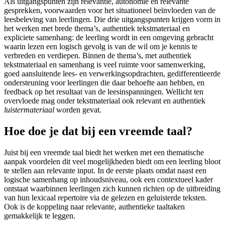
Als uitgangspunten zijn relevantie, autonomie en relevante
gesprekken, voorwaarden voor het situationeel beïnvloeden van de
leesbeleving van leerlingen. Die drie uitgangspunten krijgen vorm in
het werken met brede thema’s, authentiek tekstmateriaal en
expliciete samenhang: de leerling wordt in een omgeving gebracht
waarin lezen een logisch gevolg is van de wil om je kennis te
verbreden en verdiepen. Binnen de thema’s, met authentiek
tekstmateriaal en samenhang is veel ruimte voor samenwerking,
goed aansluitende lees- en verwerkingsopdrachten, gedifferentieerde
ondersteuning voor leerlingen die daar behoefte aan hebben, en
feedback op het resultaat van de leesinspanningen. Wellicht ten
overvloede mag onder tekstmateriaal ook relevant en authentiek
luistermateriaal
worden gevat.
Hoe doe je dat bij een vreemde taal?
Juist bij een vreemde taal biedt het werken met een thematische
aanpak voordelen dit veel mogelijkheden biedt om een leerling bloot
te stellen aan relevante input. In de eerste plaats omdat naast een
logische samenhang op inhoudsniveau, ook een contextueel kader
ontstaat waarbinnen leerlingen zich kunnen richten op de uitbreiding
van hun lexicaal repertoire via de gelezen en geluisterde teksten.
Ook is de koppeling naar relevante, authentieke taaltaken
gemakkelijk te leggen.