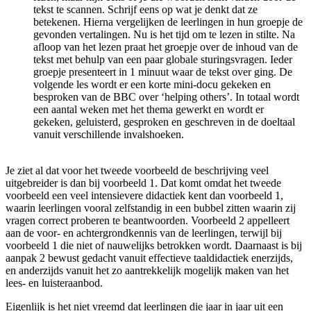
tekst te scannen. Schrijf eens op wat je denkt dat ze
betekenen. Hierna vergelijken de leerlingen in hun groepje de
gevonden vertalingen. Nu is het tijd om te lezen in stilte. Na
afloop van het lezen praat het groepje over de inhoud van de
tekst met behulp van een paar globale sturingsvragen. Ieder
groepje presenteert in 1 minuut waar de tekst over ging. De
volgende les wordt er een korte mini-docu gekeken en
besproken van de BBC over ‘helping others’. In totaal wordt
een aantal weken met het thema gewerkt en wordt er
gekeken, geluisterd, gesproken en geschreven in de doeltaal
vanuit verschillende invalshoeken.
Je ziet al dat voor het tweede voorbeeld de beschrijving veel
uitgebreider is dan bij voorbeeld 1. Dat komt omdat het tweede
voorbeeld een veel intensievere didactiek kent dan voorbeeld 1,
waarin leerlingen vooral zelfstandig in een bubbel zitten waarin zij
vragen correct proberen te beantwoorden. Voorbeeld 2 appelleert
aan de voor- en achtergrondkennis van de leerlingen, terwijl bij
voorbeeld 1 die niet of nauwelijks betrokken wordt. Daarnaast is bij
aanpak 2 bewust gedacht vanuit effectieve taaldidactiek enerzijds,
en anderzijds vanuit het zo aantrekkelijk mogelijk maken van het
lees- en luisteraanbod.
Eigenlijk is het niet vreemd dat leerlingen die jaar in jaar uit een