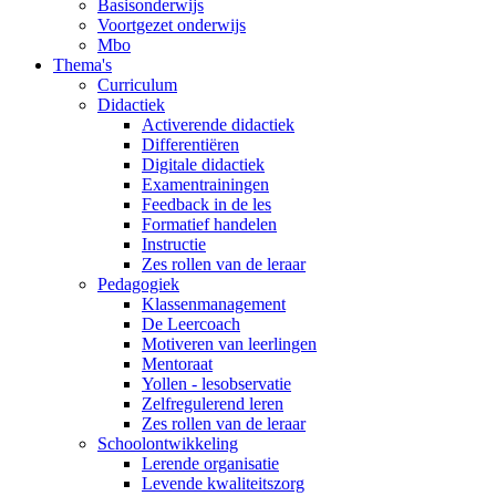
Basisonderwijs
Voortgezet onderwijs
Mbo
Thema's
Curriculum
Didactiek
Activerende didactiek
Differentiëren
Digitale didactiek
Examentrainingen
Feedback in de les
Formatief handelen
Instructie
Zes rollen van de leraar
Pedagogiek
Klassenmanagement
De Leercoach
Motiveren van leerlingen
Mentoraat
Yollen - lesobservatie
Zelfregulerend leren
Zes rollen van de leraar
Schoolontwikkeling
Lerende organisatie
Levende kwaliteitszorg