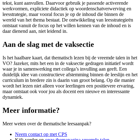
tekst, kunt aanvullen. Daarvoor gebruik je passende activerende
werkvormen, expliciete didactiek op woordenschatverwerving en
leesstrategie, maar vooral focus je op de inhoud die binnen de
wereld van het thema bestaat. De ontwikkeling van leesstrategieën
ontstaat vanuit de focus op het willen kennen van de inhoud en is
daar dienend aan, niet leidend in.
Aan de slag met de vaksectie
Is het haalbare kaart, dat thematisch lezen bij de vreemde talen in het
VO? Jazeker, mits het een in de vaksectie gedragen initiatief wordt
waar je in samenwerking met collega’s invulling aan geeft. Een
duidelijk idee van constructieve afstemming binnen de leeslijn en het
curriculum in bredere zin is daarin van groot belang. Op die manier
wordt het lezen niet alleen voor leerlingen een positievere ervaring,
maar ontstaat ook voor jou als docent een nieuwe en interessante
dynamiek.
Meer informatie?
Meer weten over de thematische leesaanpak?
Neem contact op met CPS
Kijk verder op
onze themapagina vreemde talen
.