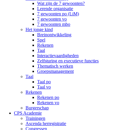
Wat zijn de 7 gewoonten?
Lerende organisatie
7 gewoonten po (LiM)
7 gewoonten vo
7 gewoonten mbo
Het jonge kind
Breinontwikkeling
Spel
Rekenen
Taal
Interactievaardigheden
Zelfsturing en executieve functies
Thematisch werken
Groepsmanagement
Taal
Taal po
Taal vo
Rekenen
Rekenen po
Rekenen vo
Burgerschap
CPS Academie
Trainingen
Ascenda herregistratie
Congressen