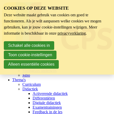
COOKIES OP DEZE WEBSITE
Deze website maakt gebruik van cookies om goed te
functioneren. Als je wilt aanpassen welke cookies we mogen
gebruiken, kan je jouw cookie-instellingen wijzigen. Meer
informatie is beschikbaar in onze
privacyverklaring
.
Schakel alle cookies in
Toon cookie-instellingen
Sector
Kinderopvang
Alleen essentiële cookies
Basisonderwijs
Voortgezet onderwijs
Mbo
Thema's
Curriculum
Didactiek
Activerende didactiek
Differentiëren
Digitale didactiek
Examentrainingen
Feedback in de les