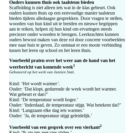
Ouders kunnen thuis ook taalsteun bieden
Scaffolding is niet alleen iets wat in de klas gebeurt. Ook
ouders kunnen thuis op een eenvoudige manier taalsteun
bieden tijdens alledaagse gesprekken. Door vragen te stellen,
woorden van hun kind uit te breiden en nieuwe begrippen
aan te reiken, helpen zij hun kind om ervaringen steeds
preciezer onder woorden te brengen. Leerkrachten kunnen
ouders bewust maken van deze rol door concrete voorbeelden
mee naar huis te geven. Zo ontstaat er een mooie verbinding
tussen het leren op school en het leren thuis.
Voorbeeld praten over het weer aan de hand van het
1
weerbericht van komende week
Gebaseerd op het werk van Jantien Smit.
Kind: ‘Het wordt warmer’.
Ouder: ‘Dat klopt, gedurende de week wordt het warmer.
Wat gebeurt er dan?’
Kind: ‘De temperatuur wordt hoger.’
Ouder: ‘Inderdaad, de temperatuur stijgt. Wat betekent dat?’
Kind: ‘Langzaam elke dag iets warmer.’
Ouder: ‘Ja, de temperatuur stijgt geleidelijk.’
2
Voorbeeld van een gesprek over een vierkant
Kind: ‘Ik zie iets met vier zijden.’