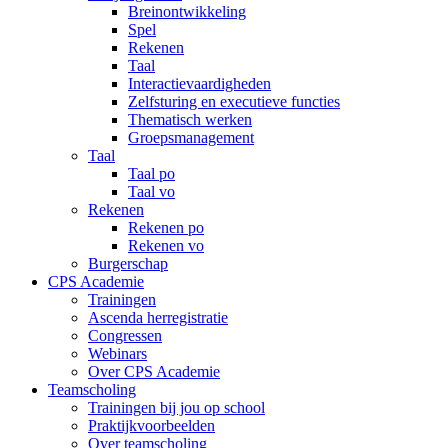
Breinontwikkeling
Spel
Rekenen
Taal
Interactievaardigheden
Zelfsturing en executieve functies
Thematisch werken
Groepsmanagement
Taal
Taal po
Taal vo
Rekenen
Rekenen po
Rekenen vo
Burgerschap
CPS Academie
Trainingen
Ascenda herregistratie
Congressen
Webinars
Over CPS Academie
Teamscholing
Trainingen bij jou op school
Praktijkvoorbeelden
Over teamscholing