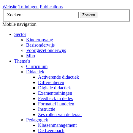
Website
Trainingen
Publications
Zoeken:
Zoeken
Mobile navigation
Sector
Kinderopvang
Basisonderwijs
Voortgezet onderwijs
Mbo
Thema's
Curriculum
Didactiek
Activerende didactiek
Differentiëren
Digitale didactiek
Examentrainingen
Feedback in de les
Formatief handelen
Instructie
Zes rollen van de leraar
Pedagogiek
Klassenmanagement
De Leercoach