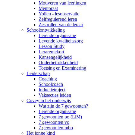
Motiveren van leerlingen
Mentoraat
Yollen - lesobservatie
Zelfregulerend leren
Zes rollen van de leraar
Schoolontwikkeling
Lerende organisatie
Levende kwaliteitszorg
Lesson Study
Lerarentekort
Kansengelijkheid
Ouderbetrokkenheid
Toetsing en Examinering
Leiderschap
Coaching
Schoolcoach
Inductietraject
Vaksecties leiden
Covey in het onderwijs
Wat zijn de 7 gewoonten?
Lerende organisatie
7 gewoonten po (LiM)
7 gewoonten vo
7 gewoonten mbo
Het jonge kind