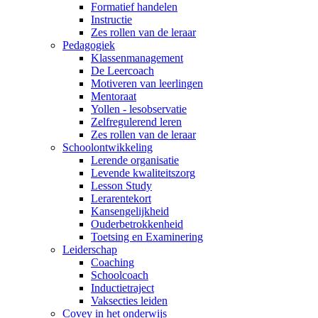
Formatief handelen
Instructie
Zes rollen van de leraar
Pedagogiek
Klassenmanagement
De Leercoach
Motiveren van leerlingen
Mentoraat
Yollen - lesobservatie
Zelfregulerend leren
Zes rollen van de leraar
Schoolontwikkeling
Lerende organisatie
Levende kwaliteitszorg
Lesson Study
Lerarentekort
Kansengelijkheid
Ouderbetrokkenheid
Toetsing en Examinering
Leiderschap
Coaching
Schoolcoach
Inductietraject
Vaksecties leiden
Covey in het onderwijs