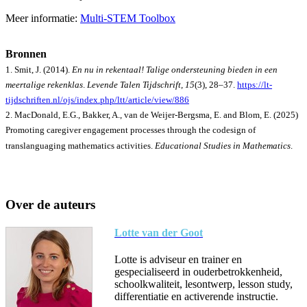
Meer informatie:
Multi-STEM Toolbox
Bronnen
1. Smit, J. (2014).
En nu in rekentaal! Talige ondersteuning bieden in een
meertalige rekenklas
.
Levende Talen Tijdschrift, 15
(3), 28–37.
https://lt-
tijdschriften.nl/ojs/index.php/ltt/article/view/886
2. MacDonald, E.G., Bakker, A., van de Weijer-Bergsma, E. and Blom, E. (2025)
Promoting caregiver engagement processes through the codesign of
translanguaging mathematics activities.
Educational Studies in Mathematics
.
Over de auteurs
Lotte van der Goot
Lotte is adviseur en trainer en
gespecialiseerd in ouderbetrokkenheid,
schoolkwaliteit, lesontwerp, lesson study,
differentiatie en activerende instructie.