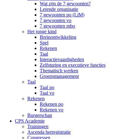
Wat zijn de 7 gewoonten?
Lerende organisatie
7 gewoonten po (LiM)
7 gewoonten vo
7 gewoonten mbo
Het jonge kind
Breinontwikkeling
Spel
Rekenen
Taal
Interactievaardigheden
Zelfsturing en executieve functies
Thematisch werken
Groepsmanagement
Taal
Taal po
Taal vo
Rekenen
Rekenen po
Rekenen vo
Burgerschap
CPS Academie
Trainingen
Ascenda herregistratie
Congressen