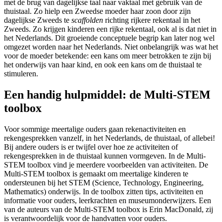
met de brug van dagelijkse taal naar vaktaal met gebruik van de
thuistaal. Zo hielp een Zweedse moeder haar zoon door zijn
dagelijkse Zweeds te
scaffolden
richting rijkere rekentaal in het
Zweeds. Zo krijgen kinderen een rijke rekentaal, ook al is dat niet in
het Nederlands. Dit groeiende conceptuele begrip kan later nog wel
omgezet worden naar het Nederlands. Niet onbelangrijk was wat het
voor de moeder betekende: een kans om meer betrokken te zijn bij
het onderwijs van haar kind, en ook een kans om de thuistaal te
stimuleren.
Een handig hulpmiddel: de Multi-STEM
toolbox
Voor sommige meertalige ouders gaan rekenactiviteiten en
rekengesprekken vanzelf, in het Nederlands, de thuistaal, of allebei!
Bij andere ouders is er twijfel over hoe ze activiteiten of
rekengesprekken in de thuistaal kunnen vormgeven. In de Multi-
STEM toolbox vind je meerdere voorbeelden van activiteiten. De
Multi-STEM toolbox is gemaakt om meertalige kinderen te
ondersteunen bij het STEM (Science, Technology, Engineering,
Mathematics) onderwijs. In de toolbox zitten tips, activiteiten en
informatie voor ouders, leerkrachten en museumonderwijzers. Een
van de auteurs van de Multi-STEM toolbox is Erin MacDonald, zij
is verantwoordelijk voor de handvatten voor ouders.