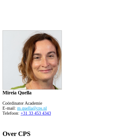
Mireia Quella
Coördinator Academie
E-mail:
m.quella@cps.nl
Telefoon:
+31 33 453 4343
Over CPS