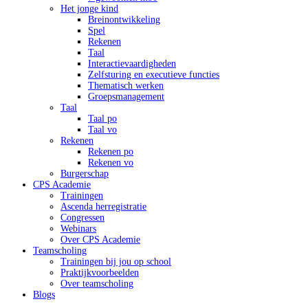
Het jonge kind
Breinontwikkeling
Spel
Rekenen
Taal
Interactievaardigheden
Zelfsturing en executieve functies
Thematisch werken
Groepsmanagement
Taal
Taal po
Taal vo
Rekenen
Rekenen po
Rekenen vo
Burgerschap
CPS Academie
Trainingen
Ascenda herregistratie
Congressen
Webinars
Over CPS Academie
Teamscholing
Trainingen bij jou op school
Praktijkvoorbeelden
Over teamscholing
Blogs