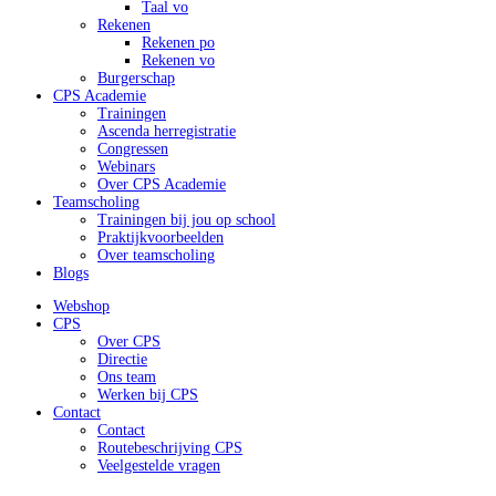
Taal vo
Rekenen
Rekenen po
Rekenen vo
Burgerschap
CPS Academie
Trainingen
Ascenda herregistratie
Congressen
Webinars
Over CPS Academie
Teamscholing
Trainingen bij jou op school
Praktijkvoorbeelden
Over teamscholing
Blogs
Webshop
CPS
Over CPS
Directie
Ons team
Werken bij CPS
Contact
Contact
Routebeschrijving CPS
Veelgestelde vragen