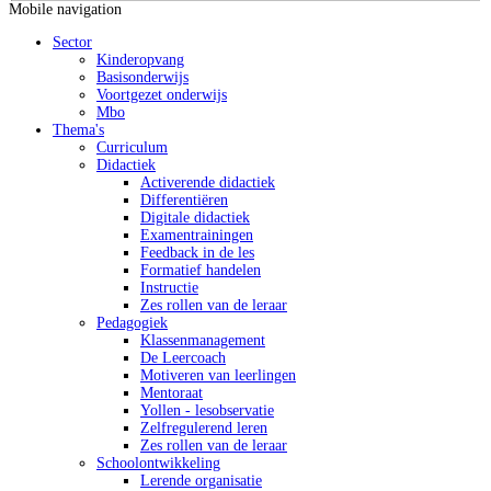
Mobile navigation
Sector
Kinderopvang
Basisonderwijs
Voortgezet onderwijs
Mbo
Thema's
Curriculum
Didactiek
Activerende didactiek
Differentiëren
Digitale didactiek
Examentrainingen
Feedback in de les
Formatief handelen
Instructie
Zes rollen van de leraar
Pedagogiek
Klassenmanagement
De Leercoach
Motiveren van leerlingen
Mentoraat
Yollen - lesobservatie
Zelfregulerend leren
Zes rollen van de leraar
Schoolontwikkeling
Lerende organisatie