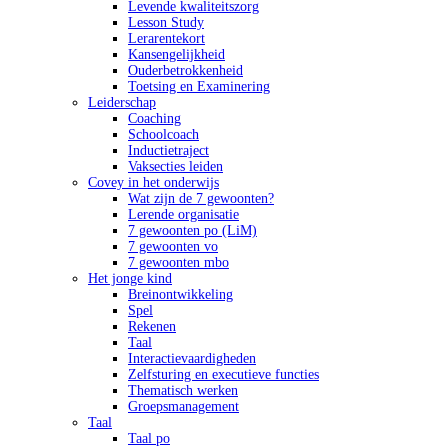
Levende kwaliteitszorg
Lesson Study
Lerarentekort
Kansengelijkheid
Ouderbetrokkenheid
Toetsing en Examinering
Leiderschap
Coaching
Schoolcoach
Inductietraject
Vaksecties leiden
Covey in het onderwijs
Wat zijn de 7 gewoonten?
Lerende organisatie
7 gewoonten po (LiM)
7 gewoonten vo
7 gewoonten mbo
Het jonge kind
Breinontwikkeling
Spel
Rekenen
Taal
Interactievaardigheden
Zelfsturing en executieve functies
Thematisch werken
Groepsmanagement
Taal
Taal po