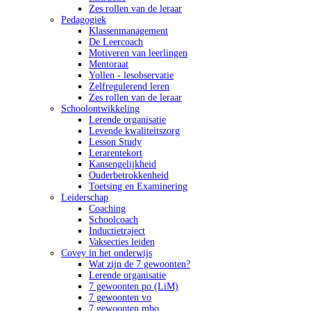
Zes rollen van de leraar
Pedagogiek
Klassenmanagement
De Leercoach
Motiveren van leerlingen
Mentoraat
Yollen - lesobservatie
Zelfregulerend leren
Zes rollen van de leraar
Schoolontwikkeling
Lerende organisatie
Levende kwaliteitszorg
Lesson Study
Lerarentekort
Kansengelijkheid
Ouderbetrokkenheid
Toetsing en Examinering
Leiderschap
Coaching
Schoolcoach
Inductietraject
Vaksecties leiden
Covey in het onderwijs
Wat zijn de 7 gewoonten?
Lerende organisatie
7 gewoonten po (LiM)
7 gewoonten vo
7 gewoonten mbo