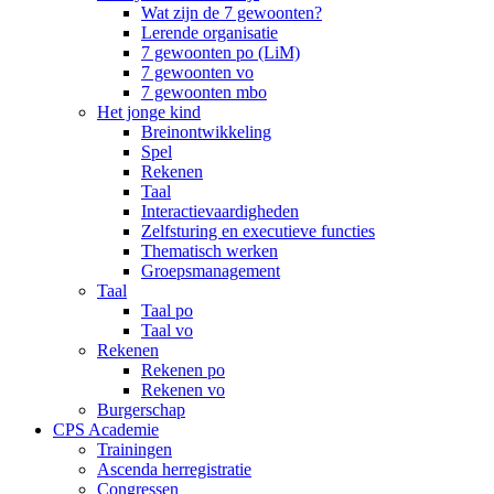
Wat zijn de 7 gewoonten?
Lerende organisatie
7 gewoonten po (LiM)
7 gewoonten vo
7 gewoonten mbo
Het jonge kind
Breinontwikkeling
Spel
Rekenen
Taal
Interactievaardigheden
Zelfsturing en executieve functies
Thematisch werken
Groepsmanagement
Taal
Taal po
Taal vo
Rekenen
Rekenen po
Rekenen vo
Burgerschap
CPS Academie
Trainingen
Ascenda herregistratie
Congressen