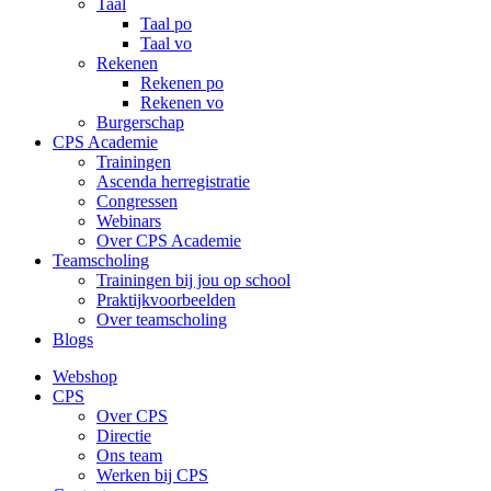
Taal
Taal po
Taal vo
Rekenen
Rekenen po
Rekenen vo
Burgerschap
CPS Academie
Trainingen
Ascenda herregistratie
Congressen
Webinars
Over CPS Academie
Teamscholing
Trainingen bij jou op school
Praktijkvoorbeelden
Over teamscholing
Blogs
Webshop
CPS
Over CPS
Directie
Ons team
Werken bij CPS