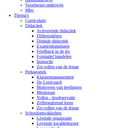
Voortgezet onderwijs
Mbo
Thema's
Curriculum
Didactiek
Activerende didactiek
Differentiëren
Digitale didactiek
Examentrainingen
Feedback in de les
Formatief handelen
Instructie
Zes rollen van de leraar
Pedagogiek
Klassenmanagement
De Leercoach
Motiveren van leerlingen
Mentoraat
Yollen - lesobservatie
Zelfregulerend leren
Zes rollen van de leraar
Schoolontwikkeling
Lerende organisatie
Levende kwaliteitszorg