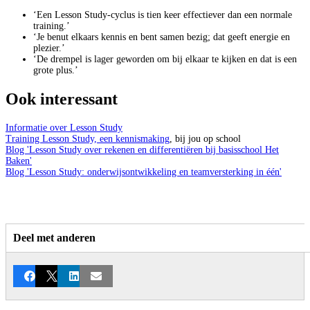
‘Een Lesson Study-cyclus is tien keer effectiever dan een normale
training.’
‘Je benut elkaars kennis en bent samen bezig; dat geeft energie en
plezier.’
‘De drempel is lager geworden om bij elkaar te kijken en dat is een
grote plus.’
Ook interessant
Informatie over Lesson Study
Training Lesson Study, een kennismaking
, bij jou op school
Blog 'Lesson Study over rekenen en differentiëren bij basisschool Het
Baken'
Blog 'Lesson Study: onderwijsontwikkeling en teamversterking in één'
Deel met anderen
Facebook
X
LinkedIn
E-mail