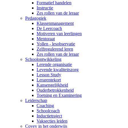
Formatief handelen
Instructie
Zes rollen van de leraar
Pedagogiek
Klassenmanagement
De Leercoach
Motiveren van leerlingen
Mentoraat
Yollen - lesobservatie
Zelfregulerend leren
Zes rollen van de leraar
Schoolontwikkeling
Lerende organisatie
Levende kwaliteitszorg
Lesson Study
Lerarentekort
Kansengelijkheid
Ouderbetrokkenheid
Toetsing en Examinering
Leiderschap
Coaching
Schoolcoach
Inductietraject
Vaksecties leiden
Covey in het onderwijs