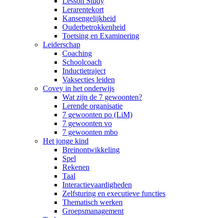
Lesson Study
Lerarentekort
Kansengelijkheid
Ouderbetrokkenheid
Toetsing en Examinering
Leiderschap
Coaching
Schoolcoach
Inductietraject
Vaksecties leiden
Covey in het onderwijs
Wat zijn de 7 gewoonten?
Lerende organisatie
7 gewoonten po (LiM)
7 gewoonten vo
7 gewoonten mbo
Het jonge kind
Breinontwikkeling
Spel
Rekenen
Taal
Interactievaardigheden
Zelfsturing en executieve functies
Thematisch werken
Groepsmanagement