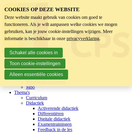
COOKIES OP DEZE WEBSITE
Deze website maakt gebruik van cookies om goed te
functioneren. Als je wilt aanpassen welke cookies we mogen
gebruiken, kan je jouw cookie-instellingen wijzigen. Meer
informatie is beschikbaar in onze
privacyverklaring
.
Schakel alle cookies in
Toon cookie-instellingen
Sector
Kinderopvang
Alleen essentiële cookies
Basisonderwijs
Voortgezet onderwijs
Mbo
Thema's
Curriculum
Didactiek
Activerende didactiek
Differentiëren
Digitale didactiek
Examentrainingen
Feedback in de les