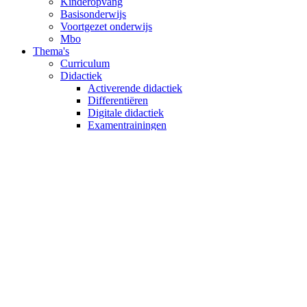
Kinderopvang
Basisonderwijs
Voortgezet onderwijs
Mbo
Thema's
Curriculum
Didactiek
Activerende didactiek
Differentiëren
Digitale didactiek
Examentrainingen
Feedback in de les
Formatief handelen
Instructie
Zes rollen van de leraar
Pedagogiek
Klassenmanagement
De Leercoach
Motiveren van leerlingen
Mentoraat
Yollen - lesobservatie
Zelfregulerend leren
Zes rollen van de leraar
Schoolontwikkeling
Lerende organisatie