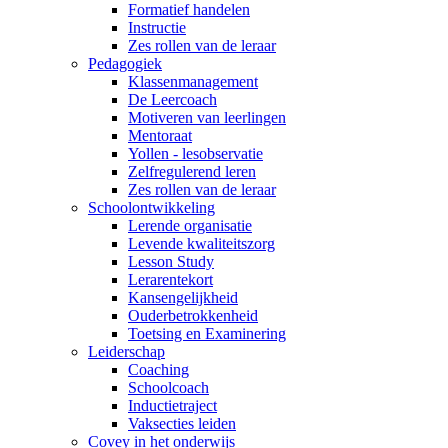
Formatief handelen
Instructie
Zes rollen van de leraar
Pedagogiek
Klassenmanagement
De Leercoach
Motiveren van leerlingen
Mentoraat
Yollen - lesobservatie
Zelfregulerend leren
Zes rollen van de leraar
Schoolontwikkeling
Lerende organisatie
Levende kwaliteitszorg
Lesson Study
Lerarentekort
Kansengelijkheid
Ouderbetrokkenheid
Toetsing en Examinering
Leiderschap
Coaching
Schoolcoach
Inductietraject
Vaksecties leiden
Covey in het onderwijs