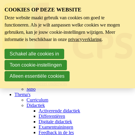
COOKIES OP DEZE WEBSITE
Deze website maakt gebruik van cookies om goed te
functioneren. Als je wilt aanpassen welke cookies we mogen
gebruiken, kan je jouw cookie-instellingen wijzigen. Meer
informatie is beschikbaar in onze
privacyverklaring
.
Schakel alle cookies in
Toon cookie-instellingen
Sector
Kinderopvang
Alleen essentiële cookies
Basisonderwijs
Voortgezet onderwijs
Mbo
Thema's
Curriculum
Didactiek
Activerende didactiek
Differentiëren
Digitale didactiek
Examentrainingen
Feedback in de les