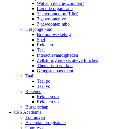
Wat zijn de 7 gewoonten?
Lerende organisatie
7 gewoonten po (LiM)
7 gewoonten vo
7 gewoonten mbo
Het jonge kind
Breinontwikkeling
Spel
Rekenen
Taal
Interactievaardigheden
Zelfsturing en executieve functies
Thematisch werken
Groepsmanagement
Taal
Taal po
Taal vo
Rekenen
Rekenen po
Rekenen vo
Burgerschap
CPS Academie
Trainingen
Ascenda herregistratie
Congressen