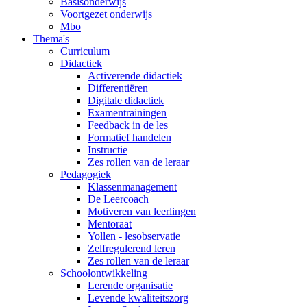
Basisonderwijs
Voortgezet onderwijs
Mbo
Thema's
Curriculum
Didactiek
Activerende didactiek
Differentiëren
Digitale didactiek
Examentrainingen
Feedback in de les
Formatief handelen
Instructie
Zes rollen van de leraar
Pedagogiek
Klassenmanagement
De Leercoach
Motiveren van leerlingen
Mentoraat
Yollen - lesobservatie
Zelfregulerend leren
Zes rollen van de leraar
Schoolontwikkeling
Lerende organisatie
Levende kwaliteitszorg