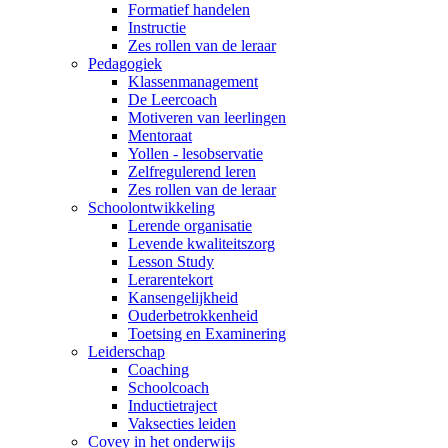
Formatief handelen
Instructie
Zes rollen van de leraar
Pedagogiek
Klassenmanagement
De Leercoach
Motiveren van leerlingen
Mentoraat
Yollen - lesobservatie
Zelfregulerend leren
Zes rollen van de leraar
Schoolontwikkeling
Lerende organisatie
Levende kwaliteitszorg
Lesson Study
Lerarentekort
Kansengelijkheid
Ouderbetrokkenheid
Toetsing en Examinering
Leiderschap
Coaching
Schoolcoach
Inductietraject
Vaksecties leiden
Covey in het onderwijs