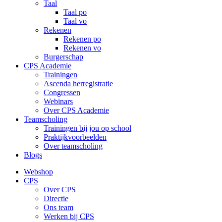
Taal
Taal po
Taal vo
Rekenen
Rekenen po
Rekenen vo
Burgerschap
CPS Academie
Trainingen
Ascenda herregistratie
Congressen
Webinars
Over CPS Academie
Teamscholing
Trainingen bij jou op school
Praktijkvoorbeelden
Over teamscholing
Blogs
Webshop
CPS
Over CPS
Directie
Ons team
Werken bij CPS