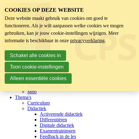
COOKIES OP DEZE WEBSITE
Deze website maakt gebruik van cookies om goed te
functioneren. Als je wilt aanpassen welke cookies we mogen
gebruiken, kan je jouw cookie-instellingen wijzigen. Meer
informatie is beschikbaar in onze
privacyverklaring
.
Schakel alle cookies in
Toon cookie-instellingen
Sector
Kinderopvang
Alleen essentiële cookies
Basisonderwijs
Voortgezet onderwijs
Mbo
Thema's
Curriculum
Didactiek
Activerende didactiek
Differentiëren
Digitale didactiek
Examentrainingen
Feedback in de les