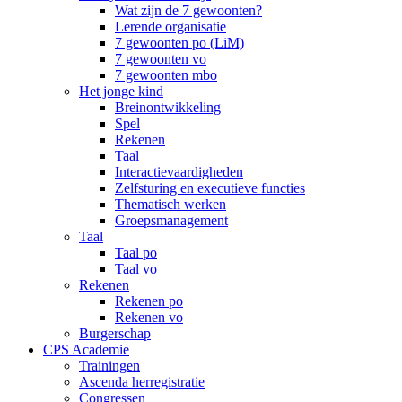
Wat zijn de 7 gewoonten?
Lerende organisatie
7 gewoonten po (LiM)
7 gewoonten vo
7 gewoonten mbo
Het jonge kind
Breinontwikkeling
Spel
Rekenen
Taal
Interactievaardigheden
Zelfsturing en executieve functies
Thematisch werken
Groepsmanagement
Taal
Taal po
Taal vo
Rekenen
Rekenen po
Rekenen vo
Burgerschap
CPS Academie
Trainingen
Ascenda herregistratie
Congressen