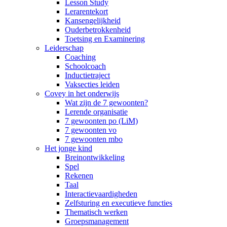
Lesson Study
Lerarentekort
Kansengelijkheid
Ouderbetrokkenheid
Toetsing en Examinering
Leiderschap
Coaching
Schoolcoach
Inductietraject
Vaksecties leiden
Covey in het onderwijs
Wat zijn de 7 gewoonten?
Lerende organisatie
7 gewoonten po (LiM)
7 gewoonten vo
7 gewoonten mbo
Het jonge kind
Breinontwikkeling
Spel
Rekenen
Taal
Interactievaardigheden
Zelfsturing en executieve functies
Thematisch werken
Groepsmanagement