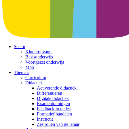
Sector
Kinderopvang
Basisonderwijs
Voortgezet onderwijs
Mbo
Thema's
Curriculum
Didactiek
Activerende didactiek
Differentiëren
Digitale didactiek
Examentrainingen
Feedback in de les
Formatief handelen
Instructie
Zes rollen van de leraar