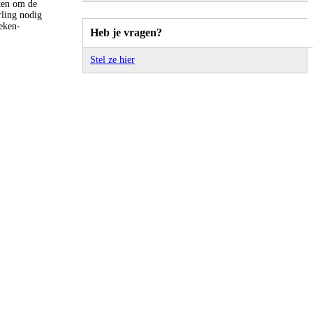
tten om de
rling nodig
eken-
Heb je vragen?
Stel ze hier