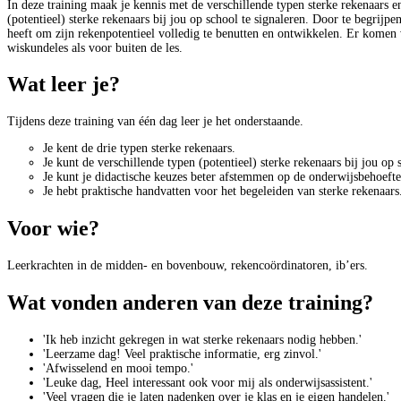
In deze training maak je kennis met de verschillende typen sterke rekenaars en
(potentieel) sterke rekenaars bij jou op school te signaleren. Door te begrijpe
heeft om zijn rekenpotentieel volledig te benutten en ontwikkelen. Er komen
wiskundeles als voor buiten de les.
Wat leer je?
Tijdens deze training van één dag leer je het onderstaande.
Je kent de drie typen sterke rekenaars.
Je kunt de verschillende typen (potentieel) sterke rekenaars bij jou op 
Je kunt je didactische keuzes beter afstemmen op de onderwijsbehoefte
Je hebt praktische handvatten voor het begeleiden van sterke rekenaars
Voor wie?
Leerkrachten in de midden- en bovenbouw, rekencoördinatoren, ib’ers.
Wat vonden anderen van deze training?
'Ik heb inzicht gekregen in wat sterke rekenaars nodig hebben.'
'Leerzame dag! Veel praktische informatie, erg zinvol.'
'Afwisselend en mooi tempo.'
'Leuke dag, Heel interessant ook voor mij als onderwijsassistent.'
'Veel vragen die je laten nadenken over je klas en je eigen handelen.'