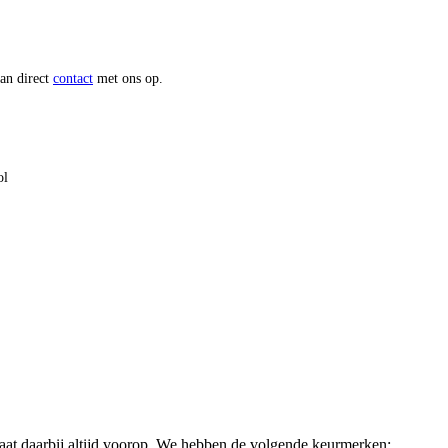
dan direct
contact
met ons op.
ol
taat daarbij altijd voorop. We hebben de volgende keurmerken: