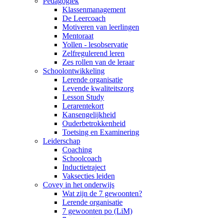
Pedagogiek
Klassenmanagement
De Leercoach
Motiveren van leerlingen
Mentoraat
Yollen - lesobservatie
Zelfregulerend leren
Zes rollen van de leraar
Schoolontwikkeling
Lerende organisatie
Levende kwaliteitszorg
Lesson Study
Lerarentekort
Kansengelijkheid
Ouderbetrokkenheid
Toetsing en Examinering
Leiderschap
Coaching
Schoolcoach
Inductietraject
Vaksecties leiden
Covey in het onderwijs
Wat zijn de 7 gewoonten?
Lerende organisatie
7 gewoonten po (LiM)