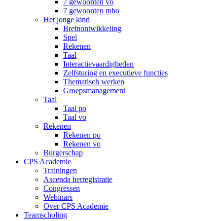
7 gewoonten vo
7 gewoonten mbo
Het jonge kind
Breinontwikkeling
Spel
Rekenen
Taal
Interactievaardigheden
Zelfsturing en executieve functies
Thematisch werken
Groepsmanagement
Taal
Taal po
Taal vo
Rekenen
Rekenen po
Rekenen vo
Burgerschap
CPS Academie
Trainingen
Ascenda herregistratie
Congressen
Webinars
Over CPS Academie
Teamscholing