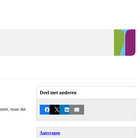
Deel met anderen
taten, maar dat
Facebook
X
LinkedIn
E-mail
Aanvragen