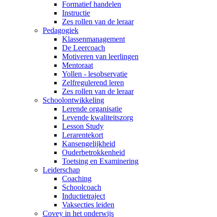
Formatief handelen
Instructie
Zes rollen van de leraar
Pedagogiek
Klassenmanagement
De Leercoach
Motiveren van leerlingen
Mentoraat
Yollen - lesobservatie
Zelfregulerend leren
Zes rollen van de leraar
Schoolontwikkeling
Lerende organisatie
Levende kwaliteitszorg
Lesson Study
Lerarentekort
Kansengelijkheid
Ouderbetrokkenheid
Toetsing en Examinering
Leiderschap
Coaching
Schoolcoach
Inductietraject
Vaksecties leiden
Covey in het onderwijs