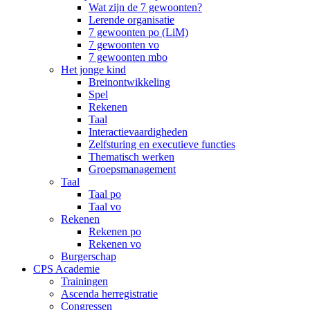
Wat zijn de 7 gewoonten?
Lerende organisatie
7 gewoonten po (LiM)
7 gewoonten vo
7 gewoonten mbo
Het jonge kind
Breinontwikkeling
Spel
Rekenen
Taal
Interactievaardigheden
Zelfsturing en executieve functies
Thematisch werken
Groepsmanagement
Taal
Taal po
Taal vo
Rekenen
Rekenen po
Rekenen vo
Burgerschap
CPS Academie
Trainingen
Ascenda herregistratie
Congressen