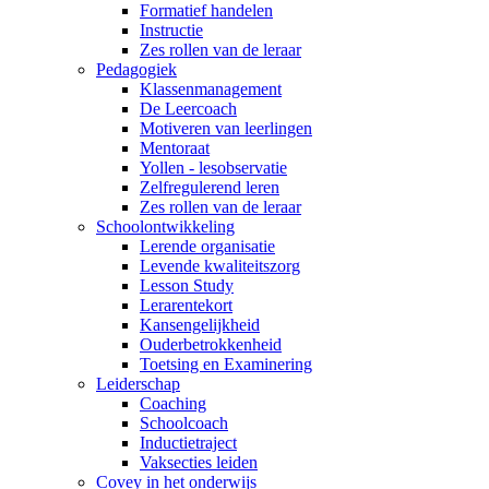
Formatief handelen
Instructie
Zes rollen van de leraar
Pedagogiek
Klassenmanagement
De Leercoach
Motiveren van leerlingen
Mentoraat
Yollen - lesobservatie
Zelfregulerend leren
Zes rollen van de leraar
Schoolontwikkeling
Lerende organisatie
Levende kwaliteitszorg
Lesson Study
Lerarentekort
Kansengelijkheid
Ouderbetrokkenheid
Toetsing en Examinering
Leiderschap
Coaching
Schoolcoach
Inductietraject
Vaksecties leiden
Covey in het onderwijs