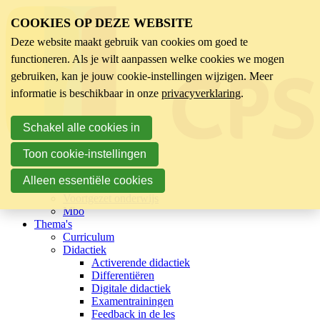
COOKIES OP DEZE WEBSITE
Deze website maakt gebruik van cookies om goed te
functioneren. Als je wilt aanpassen welke cookies we mogen
gebruiken, kan je jouw cookie-instellingen wijzigen. Meer
informatie is beschikbaar in onze
privacyverklaring
.
Schakel alle cookies in
Toon cookie-instellingen
Sector
Kinderopvang
Alleen essentiële cookies
Basisonderwijs
Voortgezet onderwijs
Mbo
Thema's
Curriculum
Didactiek
Activerende didactiek
Differentiëren
Digitale didactiek
Examentrainingen
Feedback in de les