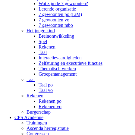
Wat zijn de 7 gewoonten?
Lerende organisatie
7 gewoonten po (LiM)
7 gewoonten vo
7 gewoonten mbo
Het jonge kind
Breinontwikkeling
Spel
Rekenen
Taal
Interactievaardigheden
Zelfsturing en executieve functies
Thematisch werken
Groepsmanagement
Taal
Taal po
Taal vo
Rekenen
Rekenen po
Rekenen vo
Burgerschap
CPS Academie
Trainingen
Ascenda herregistratie
Congressen