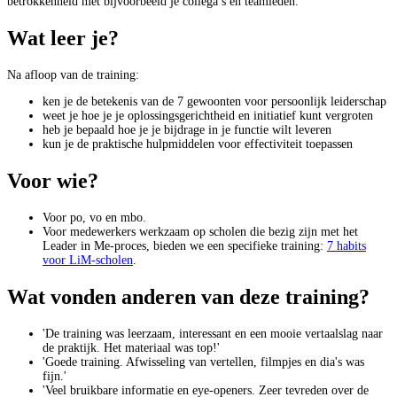
betrokkenheid met bijvoorbeeld je collega’s en teamleden.
Wat leer je?
Na afloop van de training:
ken je de betekenis van de 7 gewoonten voor persoonlijk leiderschap
weet je hoe je je oplossingsgerichtheid en initiatief kunt vergroten
heb je bepaald hoe je je bijdrage in je functie wilt leveren
kun je de praktische hulpmiddelen voor effectiviteit toepassen
Voor wie?
Voor po, vo en mbo.
Voor medewerkers werkzaam op scholen die bezig zijn met het
Leader in Me-proces, bieden we een specifieke training:
7 habits
voor LiM-scholen
.
Wat vonden anderen van deze training?
'De training was leerzaam, interessant en een mooie vertaalslag naar
de praktijk. Het materiaal was top!'
'Goede training. Afwisseling van vertellen, filmpjes en dia's was
fijn.'
'Veel bruikbare informatie en eye-openers. Zeer tevreden over de