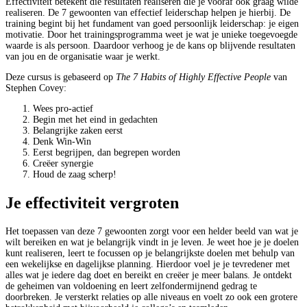
Effectiviteit betekent die resultaten realiseren die je vooraf ook graag wilde
realiseren. De 7 gewoonten van effectief leiderschap helpen je hierbij. De
training begint bij het fundament van goed persoonlijk leiderschap: je eigen
motivatie. Door het trainingsprogramma weet je wat je unieke toegevoegde
waarde is als persoon. Daardoor verhoog je de kans op blijvende resultaten
van jou en de organisatie waar je werkt.
Deze cursus is gebaseerd op
The 7 Habits of Highly Effective People
van
Stephen Covey:
Wees pro-actief
Begin met het eind in gedachten
Belangrijke zaken eerst
Denk Win-Win
Eerst begrijpen, dan begrepen worden
Creëer synergie
Houd de zaag scherp!
Je effectiviteit vergroten
Het toepassen van deze 7 gewoonten zorgt voor een helder beeld van wat je
wilt bereiken en wat je belangrijk vindt in je leven. Je weet hoe je je doelen
kunt realiseren, leert te focussen op je belangrijkste doelen met behulp van
een wekelijkse en dagelijkse planning. Hierdoor voel je je tevredener met
alles wat je iedere dag doet en bereikt en creëer je meer balans. Je ontdekt
de geheimen van voldoening en leert zelfondermijnend gedrag te
doorbreken. Je versterkt relaties op alle niveaus en voelt zo ook een grotere