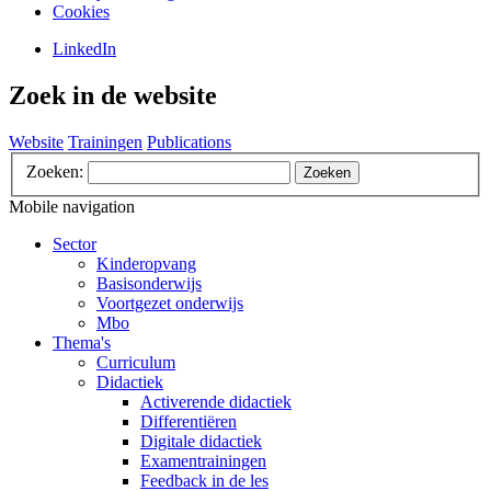
Cookies
LinkedIn
Zoek in de website
Website
Trainingen
Publications
Zoeken:
Zoeken
Mobile navigation
Sector
Kinderopvang
Basisonderwijs
Voortgezet onderwijs
Mbo
Thema's
Curriculum
Didactiek
Activerende didactiek
Differentiëren
Digitale didactiek
Examentrainingen
Feedback in de les