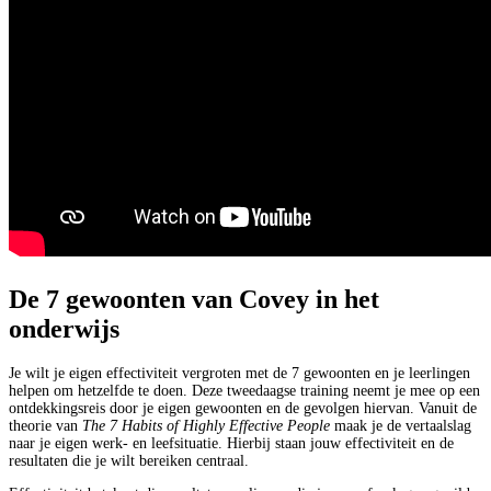
De 7 gewoonten van Covey in het
onderwijs
Je wilt je eigen effectiviteit vergroten met de 7 gewoonten en je leerlingen
helpen om hetzelfde te doen. Deze tweedaagse training neemt je mee op een
ontdekkingsreis door je eigen gewoonten en de gevolgen hiervan. Vanuit de
theorie van
The 7 Habits of Highly Effective People
maak je de vertaalslag
naar je eigen werk- en leefsituatie. Hierbij staan jouw effectiviteit en de
resultaten die je wilt bereiken centraal.