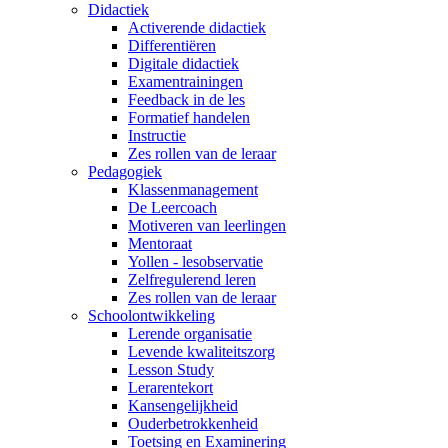
Didactiek
Activerende didactiek
Differentiëren
Digitale didactiek
Examentrainingen
Feedback in de les
Formatief handelen
Instructie
Zes rollen van de leraar
Pedagogiek
Klassenmanagement
De Leercoach
Motiveren van leerlingen
Mentoraat
Yollen - lesobservatie
Zelfregulerend leren
Zes rollen van de leraar
Schoolontwikkeling
Lerende organisatie
Levende kwaliteitszorg
Lesson Study
Lerarentekort
Kansengelijkheid
Ouderbetrokkenheid
Toetsing en Examinering