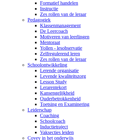
Formatief handelen
Instructie
Zes rollen van de leraar
Pedagogiek
Klassenmanagement
De Leercoach
Motiveren van leerlingen
Mentoraat
Yollen - lesobservatie
Zelfregulerend leren
Zes rollen van de leraar
Schoolontwikkeling
Lerende organisatie
Levende kwaliteitszorg
Lesson Study
Lerarentekort
Kansengelijkheid
Ouderbetrokkenheid
Toetsing en Examinering
Leiderschap
Coaching
Schoolcoach
Inductietraject
Vaksecties leiden
Covey in het onderwijs