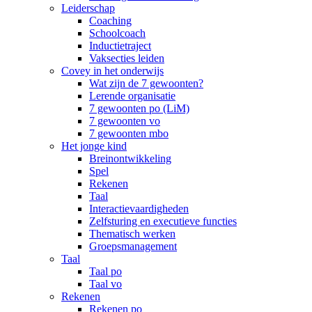
Leiderschap
Coaching
Schoolcoach
Inductietraject
Vaksecties leiden
Covey in het onderwijs
Wat zijn de 7 gewoonten?
Lerende organisatie
7 gewoonten po (LiM)
7 gewoonten vo
7 gewoonten mbo
Het jonge kind
Breinontwikkeling
Spel
Rekenen
Taal
Interactievaardigheden
Zelfsturing en executieve functies
Thematisch werken
Groepsmanagement
Taal
Taal po
Taal vo
Rekenen
Rekenen po