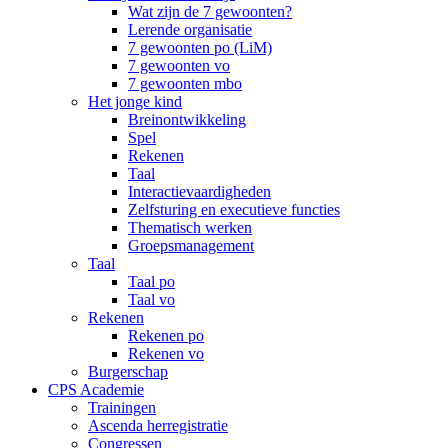
Wat zijn de 7 gewoonten?
Lerende organisatie
7 gewoonten po (LiM)
7 gewoonten vo
7 gewoonten mbo
Het jonge kind
Breinontwikkeling
Spel
Rekenen
Taal
Interactievaardigheden
Zelfsturing en executieve functies
Thematisch werken
Groepsmanagement
Taal
Taal po
Taal vo
Rekenen
Rekenen po
Rekenen vo
Burgerschap
CPS Academie
Trainingen
Ascenda herregistratie
Congressen