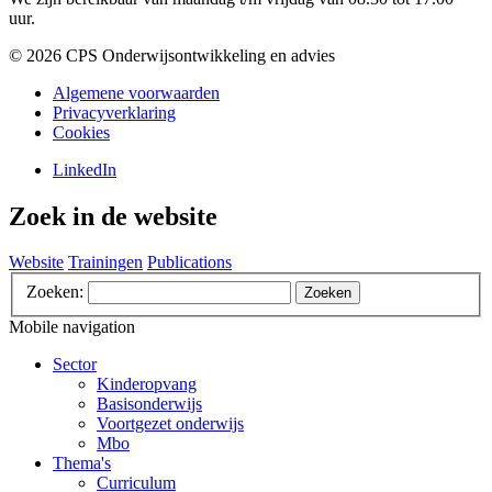
uur.
©️ 2026 CPS Onderwijsontwikkeling en advies
Algemene voorwaarden
Privacyverklaring
Cookies
LinkedIn
Zoek in de website
Website
Trainingen
Publications
Zoeken:
Zoeken
Mobile navigation
Sector
Kinderopvang
Basisonderwijs
Voortgezet onderwijs
Mbo
Thema's
Curriculum