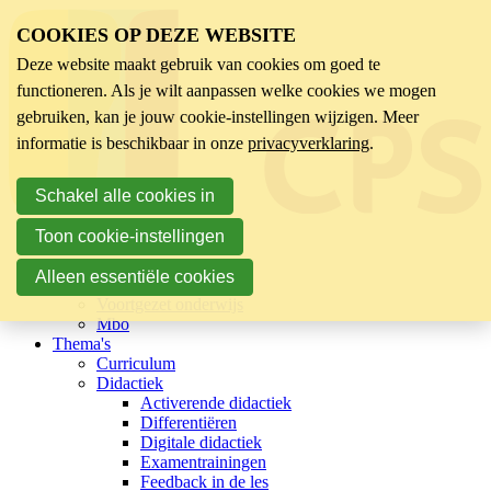
COOKIES OP DEZE WEBSITE
Deze website maakt gebruik van cookies om goed te
functioneren. Als je wilt aanpassen welke cookies we mogen
gebruiken, kan je jouw cookie-instellingen wijzigen. Meer
informatie is beschikbaar in onze
privacyverklaring
.
Schakel alle cookies in
Toon cookie-instellingen
Sector
Kinderopvang
Alleen essentiële cookies
Basisonderwijs
Voortgezet onderwijs
Mbo
Thema's
Curriculum
Didactiek
Activerende didactiek
Differentiëren
Digitale didactiek
Examentrainingen
Feedback in de les