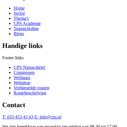
Home
Sector
Thema's
CPS Academie
Teamscholing
Blogs
Handige links
Footer links
CPS Nieuwsbrief
Congressen
Webinars
Webshop
Veelgestelde vragen
Routebeschrijving
Contact
T: 033 453 43 43
E: info@cps.nl
We zijn bereikbaar van maandag t/m vrijdag van 08.30 tot 17.00