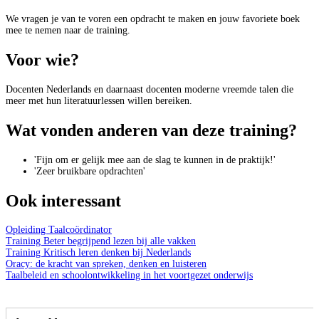
We vragen je van te voren een opdracht te maken en jouw favoriete boek
mee te nemen naar de training.
Voor wie?
Docenten Nederlands en daarnaast docenten moderne vreemde talen die
meer met hun literatuurlessen willen bereiken.
Wat vonden anderen van deze training?
'Fijn om er gelijk mee aan de slag te kunnen in de praktijk!'
'Zeer bruikbare opdrachten'
Ook interessant
Opleiding Taalcoördinator
Training Beter begrijpend lezen bij alle vakken
Training Kritisch leren denken bij Nederlands
Oracy: de kracht van spreken, denken en luisteren
Taalbeleid en schoolontwikkeling in het voortgezet onderwijs