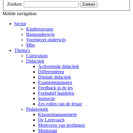
Zoeken:
Zoeken
Mobile navigation
Sector
Kinderopvang
Basisonderwijs
Voortgezet onderwijs
Mbo
Thema's
Curriculum
Didactiek
Activerende didactiek
Differentiëren
Digitale didactiek
Examentrainingen
Feedback in de les
Formatief handelen
Instructie
Zes rollen van de leraar
Pedagogiek
Klassenmanagement
De Leercoach
Motiveren van leerlingen
Mentoraat