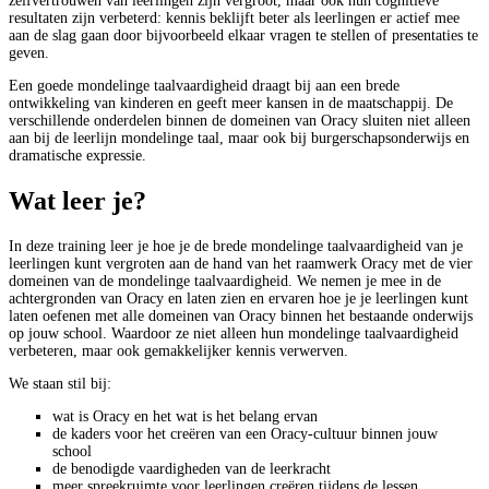
zelfvertrouwen van leerlingen zijn vergroot, maar ook hun cognitieve
resultaten zijn verbeterd: kennis beklijft beter als leerlingen er actief mee
aan de slag gaan door bijvoorbeeld elkaar vragen te stellen of presentaties te
geven.
Een goede mondelinge taalvaardigheid draagt bij aan een brede
ontwikkeling van kinderen en geeft meer kansen in de maatschappij. De
verschillende onderdelen binnen de domeinen van Oracy sluiten niet alleen
aan bij de leerlijn mondelinge taal, maar ook bij burgerschapsonderwijs en
dramatische expressie.
Wat leer je?
In deze training leer je hoe je de brede mondelinge taalvaardigheid van je
leerlingen kunt vergroten aan de hand van het raamwerk Oracy met de vier
domeinen van de mondelinge taalvaardigheid. We nemen je mee in de
achtergronden van Oracy en laten zien en ervaren hoe je je leerlingen kunt
laten oefenen met alle domeinen van Oracy binnen het bestaande onderwijs
op jouw school. Waardoor ze niet alleen hun mondelinge taalvaardigheid
verbeteren, maar ook gemakkelijker kennis verwerven.
We staan stil bij:
wat is Oracy en het wat is het belang ervan
de kaders voor het creëren van een Oracy-cultuur binnen jouw
school
de benodigde vaardigheden van de leerkracht
meer spreekruimte voor leerlingen creëren tijdens de lessen