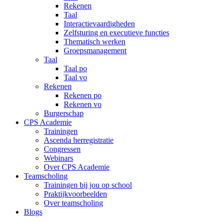
Rekenen
Taal
Interactievaardigheden
Zelfsturing en executieve functies
Thematisch werken
Groepsmanagement
Taal
Taal po
Taal vo
Rekenen
Rekenen po
Rekenen vo
Burgerschap
CPS Academie
Trainingen
Ascenda herregistratie
Congressen
Webinars
Over CPS Academie
Teamscholing
Trainingen bij jou op school
Praktijkvoorbeelden
Over teamscholing
Blogs