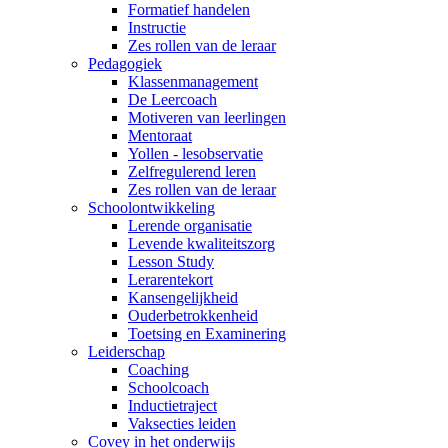
Formatief handelen
Instructie
Zes rollen van de leraar
Pedagogiek
Klassenmanagement
De Leercoach
Motiveren van leerlingen
Mentoraat
Yollen - lesobservatie
Zelfregulerend leren
Zes rollen van de leraar
Schoolontwikkeling
Lerende organisatie
Levende kwaliteitszorg
Lesson Study
Lerarentekort
Kansengelijkheid
Ouderbetrokkenheid
Toetsing en Examinering
Leiderschap
Coaching
Schoolcoach
Inductietraject
Vaksecties leiden
Covey in het onderwijs