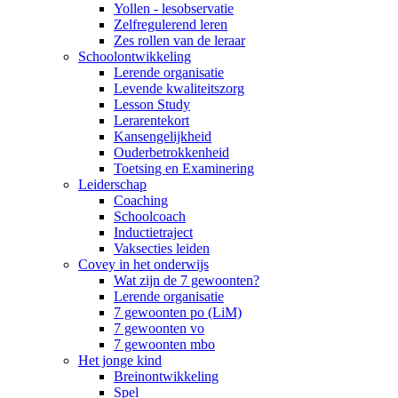
Yollen - lesobservatie
Zelfregulerend leren
Zes rollen van de leraar
Schoolontwikkeling
Lerende organisatie
Levende kwaliteitszorg
Lesson Study
Lerarentekort
Kansengelijkheid
Ouderbetrokkenheid
Toetsing en Examinering
Leiderschap
Coaching
Schoolcoach
Inductietraject
Vaksecties leiden
Covey in het onderwijs
Wat zijn de 7 gewoonten?
Lerende organisatie
7 gewoonten po (LiM)
7 gewoonten vo
7 gewoonten mbo
Het jonge kind
Breinontwikkeling
Spel