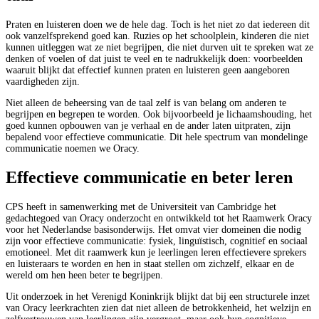
Praten en luisteren doen we de hele dag. Toch is het niet zo dat iedereen dit
ook vanzelfsprekend goed kan. Ruzies op het schoolplein, kinderen die niet
kunnen uitleggen wat ze niet begrijpen, die niet durven uit te spreken wat ze
denken of voelen of dat juist te veel en te nadrukkelijk doen: voorbeelden
waaruit blijkt dat effectief kunnen praten en luisteren geen aangeboren
vaardigheden zijn.
Niet alleen de beheersing van de taal zelf is van belang om anderen te
begrijpen en begrepen te worden. Ook bijvoorbeeld je lichaamshouding, het
goed kunnen opbouwen van je verhaal en de ander laten uitpraten, zijn
bepalend voor effectieve communicatie. Dit hele spectrum van mondelinge
communicatie noemen we Oracy.
Effectieve communicatie en beter leren
CPS heeft in samenwerking met de Universiteit van Cambridge het
gedachtegoed van Oracy onderzocht en ontwikkeld tot het Raamwerk Oracy
voor het Nederlandse basisonderwijs. Het omvat vier domeinen die nodig
zijn voor effectieve communicatie: fysiek, linguïstisch, cognitief en sociaal
emotioneel. Met dit raamwerk kun je leerlingen leren effectievere sprekers
en luisteraars te worden en hen in staat stellen om zichzelf, elkaar en de
wereld om hen heen beter te begrijpen.
Uit onderzoek in het Verenigd Koninkrijk blijkt dat bij een structurele inzet
van Oracy leerkrachten zien dat niet alleen de betrokkenheid, het welzijn en