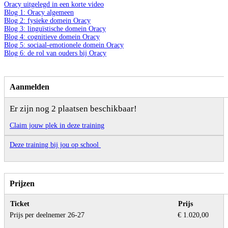
Oracy uitgelegd in een korte video
Blog 1: Oracy algemeen
Blog 2: fysieke domein Oracy
Blog 3: linguïstische domein Oracy
Blog 4: cognitieve domein Oracy
Blog 5: sociaal-emotionele domein Oracy
Blog 6: de rol van ouders bij Oracy
Aanmelden
Er zijn nog 2 plaatsen beschikbaar!
Claim jouw plek in deze training
Deze training bij jou op school
Prijzen
Ticket
Prijs
Prijs per deelnemer 26-27
€ 1.020,00