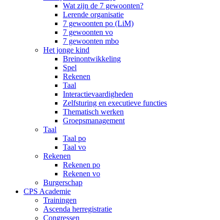
Wat zijn de 7 gewoonten?
Lerende organisatie
7 gewoonten po (LiM)
7 gewoonten vo
7 gewoonten mbo
Het jonge kind
Breinontwikkeling
Spel
Rekenen
Taal
Interactievaardigheden
Zelfsturing en executieve functies
Thematisch werken
Groepsmanagement
Taal
Taal po
Taal vo
Rekenen
Rekenen po
Rekenen vo
Burgerschap
CPS Academie
Trainingen
Ascenda herregistratie
Congressen