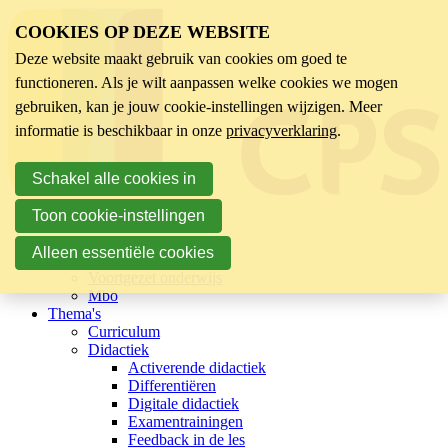
COOKIES OP DEZE WEBSITE
Deze website maakt gebruik van cookies om goed te
functioneren. Als je wilt aanpassen welke cookies we mogen
gebruiken, kan je jouw cookie-instellingen wijzigen. Meer
informatie is beschikbaar in onze
privacyverklaring
.
Schakel alle cookies in
Toon cookie-instellingen
Sector
Kinderopvang
Alleen essentiële cookies
Basisonderwijs
Voortgezet onderwijs
Mbo
Thema's
Curriculum
Didactiek
Activerende didactiek
Differentiëren
Digitale didactiek
Examentrainingen
Feedback in de les