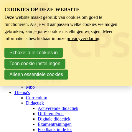
COOKIES OP DEZE WEBSITE
Deze website maakt gebruik van cookies om goed te
functioneren. Als je wilt aanpassen welke cookies we mogen
gebruiken, kan je jouw cookie-instellingen wijzigen. Meer
informatie is beschikbaar in onze
privacyverklaring
.
Schakel alle cookies in
Toon cookie-instellingen
Sector
Kinderopvang
Alleen essentiële cookies
Basisonderwijs
Voortgezet onderwijs
Mbo
Thema's
Curriculum
Didactiek
Activerende didactiek
Differentiëren
Digitale didactiek
Examentrainingen
Feedback in de les