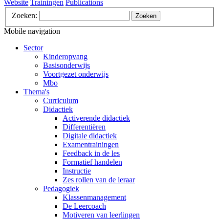
Website
Trainingen
Publications
Zoeken:
Zoeken
Mobile navigation
Sector
Kinderopvang
Basisonderwijs
Voortgezet onderwijs
Mbo
Thema's
Curriculum
Didactiek
Activerende didactiek
Differentiëren
Digitale didactiek
Examentrainingen
Feedback in de les
Formatief handelen
Instructie
Zes rollen van de leraar
Pedagogiek
Klassenmanagement
De Leercoach
Motiveren van leerlingen