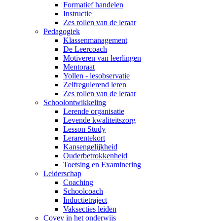
Formatief handelen
Instructie
Zes rollen van de leraar
Pedagogiek
Klassenmanagement
De Leercoach
Motiveren van leerlingen
Mentoraat
Yollen - lesobservatie
Zelfregulerend leren
Zes rollen van de leraar
Schoolontwikkeling
Lerende organisatie
Levende kwaliteitszorg
Lesson Study
Lerarentekort
Kansengelijkheid
Ouderbetrokkenheid
Toetsing en Examinering
Leiderschap
Coaching
Schoolcoach
Inductietraject
Vaksecties leiden
Covey in het onderwijs