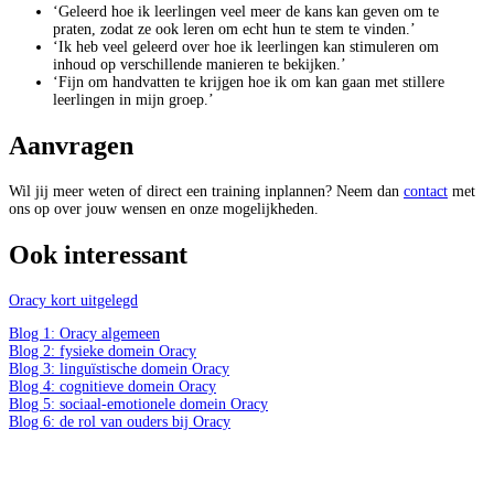
‘Geleerd hoe ik leerlingen veel meer de kans kan geven om te
praten, zodat ze ook leren om echt hun te stem te vinden.’
‘Ik heb veel geleerd over hoe ik leerlingen kan stimuleren om
inhoud op verschillende manieren te bekijken.’
‘Fijn om handvatten te krijgen hoe ik om kan gaan met stillere
leerlingen in mijn groep.’
Aanvragen
Wil jij meer weten of direct een training inplannen? Neem dan
contact
met
ons op over jouw wensen en onze mogelijkheden.
Ook interessant
Oracy kort uitgelegd
Blog 1: Oracy algemeen
Blog 2: fysieke domein Oracy
Blog 3: linguïstische domein Oracy
Blog 4: cognitieve domein Oracy
Blog 5: sociaal-emotionele domein Oracy
Blog 6: de rol van ouders bij Oracy