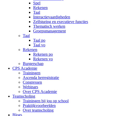
Spel
Rekenen
Taal
Interactievaardigheden
Zelfsturing en executieve functies
Thematisch werken
Groepsmanagement
Taal
Taal po
Taal vo
Rekenen
Rekenen po
Rekenen vo
Burgerschap
CPS Academie
Trainingen
Ascenda herregistratie
Congressen
Webinars
Over CPS Academie
Teamscholing
Trainingen bij jou op school
Praktijkvoorbeelden
Over teamscholing
Blogs