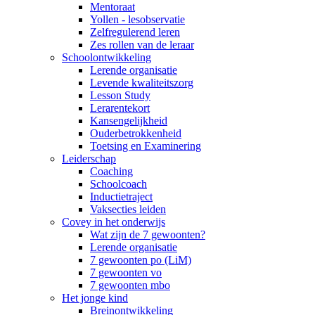
Mentoraat
Yollen - lesobservatie
Zelfregulerend leren
Zes rollen van de leraar
Schoolontwikkeling
Lerende organisatie
Levende kwaliteitszorg
Lesson Study
Lerarentekort
Kansengelijkheid
Ouderbetrokkenheid
Toetsing en Examinering
Leiderschap
Coaching
Schoolcoach
Inductietraject
Vaksecties leiden
Covey in het onderwijs
Wat zijn de 7 gewoonten?
Lerende organisatie
7 gewoonten po (LiM)
7 gewoonten vo
7 gewoonten mbo
Het jonge kind
Breinontwikkeling