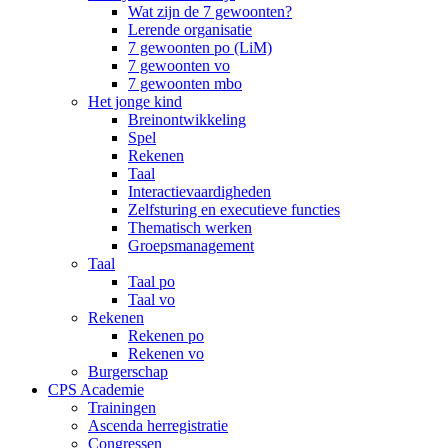
Wat zijn de 7 gewoonten?
Lerende organisatie
7 gewoonten po (LiM)
7 gewoonten vo
7 gewoonten mbo
Het jonge kind
Breinontwikkeling
Spel
Rekenen
Taal
Interactievaardigheden
Zelfsturing en executieve functies
Thematisch werken
Groepsmanagement
Taal
Taal po
Taal vo
Rekenen
Rekenen po
Rekenen vo
Burgerschap
CPS Academie
Trainingen
Ascenda herregistratie
Congressen