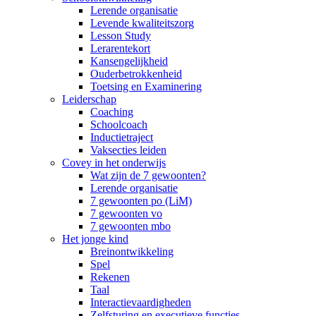
Lerende organisatie
Levende kwaliteitszorg
Lesson Study
Lerarentekort
Kansengelijkheid
Ouderbetrokkenheid
Toetsing en Examinering
Leiderschap
Coaching
Schoolcoach
Inductietraject
Vaksecties leiden
Covey in het onderwijs
Wat zijn de 7 gewoonten?
Lerende organisatie
7 gewoonten po (LiM)
7 gewoonten vo
7 gewoonten mbo
Het jonge kind
Breinontwikkeling
Spel
Rekenen
Taal
Interactievaardigheden
Zelfsturing en executieve functies