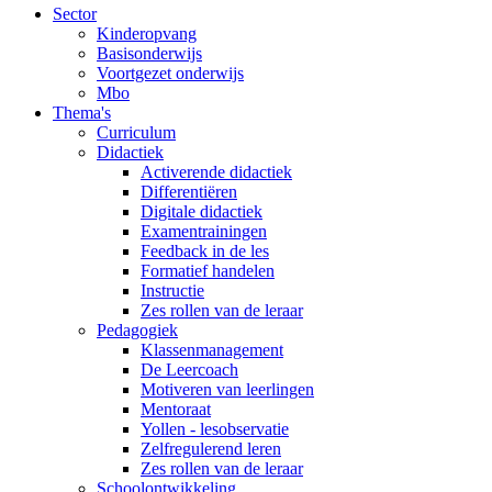
Sector
Kinderopvang
Basisonderwijs
Voortgezet onderwijs
Mbo
Thema's
Curriculum
Didactiek
Activerende didactiek
Differentiëren
Digitale didactiek
Examentrainingen
Feedback in de les
Formatief handelen
Instructie
Zes rollen van de leraar
Pedagogiek
Klassenmanagement
De Leercoach
Motiveren van leerlingen
Mentoraat
Yollen - lesobservatie
Zelfregulerend leren
Zes rollen van de leraar
Schoolontwikkeling