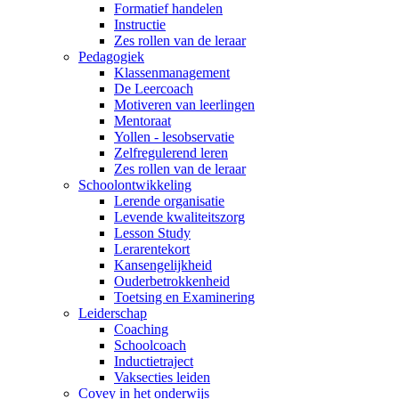
Formatief handelen
Instructie
Zes rollen van de leraar
Pedagogiek
Klassenmanagement
De Leercoach
Motiveren van leerlingen
Mentoraat
Yollen - lesobservatie
Zelfregulerend leren
Zes rollen van de leraar
Schoolontwikkeling
Lerende organisatie
Levende kwaliteitszorg
Lesson Study
Lerarentekort
Kansengelijkheid
Ouderbetrokkenheid
Toetsing en Examinering
Leiderschap
Coaching
Schoolcoach
Inductietraject
Vaksecties leiden
Covey in het onderwijs