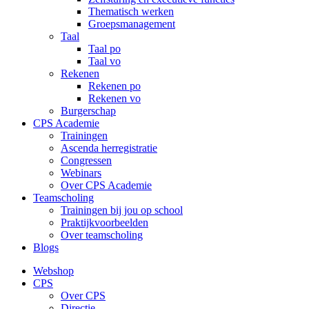
Thematisch werken
Groepsmanagement
Taal
Taal po
Taal vo
Rekenen
Rekenen po
Rekenen vo
Burgerschap
CPS Academie
Trainingen
Ascenda herregistratie
Congressen
Webinars
Over CPS Academie
Teamscholing
Trainingen bij jou op school
Praktijkvoorbeelden
Over teamscholing
Blogs
Webshop
CPS
Over CPS
Directie