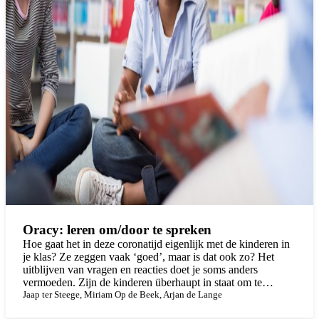
Oracy: leren om/door te spreken
Hoe gaat het in deze coronatijd eigenlijk met de kinderen in
je klas? Ze zeggen vaak ‘goed’, maar is dat ook zo? Het
uitblijven van vragen en reacties doet je soms anders
vermoeden. Zijn de kinderen überhaupt in staat om te
verwoorden wat ze voelen en vinden? Kunnen ze een goed
Jaap ter Steege,
Miriam Op de Beek,
Arjan de Lange
gesprek voeren met jou en anderen? Om die vermogens gaat