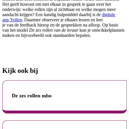
Het geeft houvast om met elkaar in gesprek te gaan over het
onderwijs
: welke rollen zijn al zichtbaar en welke mogen meer
aandacht krijgen?
E
e
n handig hulpmiddel daarbij is de
digitale
app
Y
ollen
. Daarmee
observeer
je elkaars lessen
en leer
je
van
de
feedba
ck
hierop
en
de gesprekken
na
afloop
.
O
p basis
van
het
model
De zes rollen van de leraar
kun je
ontwikkelplannen
maken en
bijvoorbeeld ook
standaarden bepalen.
Kijk ook bij
De zes rollen mbo