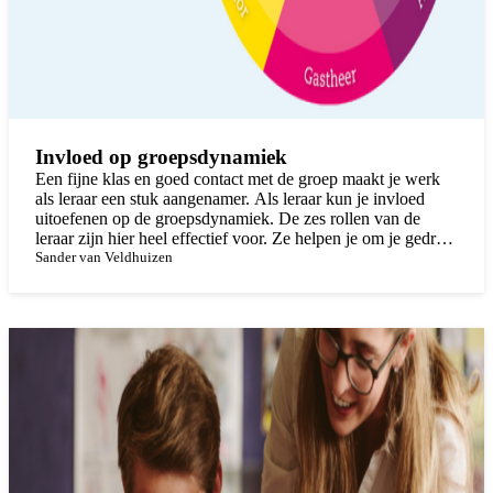
Invloed op groepsdynamiek
Een fijne klas en goed contact met de groep maakt je werk
als leraar een stuk aangenamer. Als leraar kun je invloed
uitoefenen op de groepsdynamiek. De zes rollen van de
leraar zijn hier heel effectief voor. Ze helpen je om je gedrag
consistent neer te zetten. Leerlingen weten wat ze kunnen
Sander van Veldhuizen
verwachten en voelen zich daar veilig bij. Zij kunnen op die
manier optimaal en zo aangenaam mogelijk leren en jou gaat
het lesgeven zo makkelijker af.