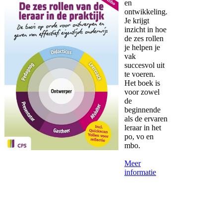
en
ontwikkeling.
Je krijgt
inzicht in hoe
de zes rollen
je helpen je
vak
succesvol uit
te voeren.
Het boek is
voor zowel
de
beginnende
als de ervaren
leraar in het
po, vo en
mbo.
Meer
informatie