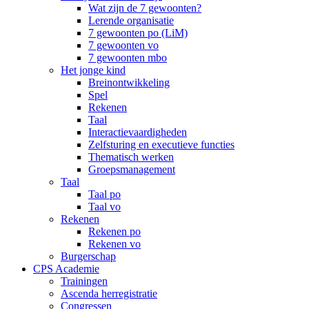
Wat zijn de 7 gewoonten?
Lerende organisatie
7 gewoonten po (LiM)
7 gewoonten vo
7 gewoonten mbo
Het jonge kind
Breinontwikkeling
Spel
Rekenen
Taal
Interactievaardigheden
Zelfsturing en executieve functies
Thematisch werken
Groepsmanagement
Taal
Taal po
Taal vo
Rekenen
Rekenen po
Rekenen vo
Burgerschap
CPS Academie
Trainingen
Ascenda herregistratie
Congressen