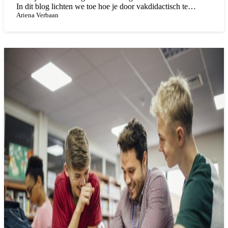
In dit blog lichten we toe hoe je door vakdidactisch te
coachen jongeren bij de les houdt én hen beter laat leren.
Ariena Verbaan