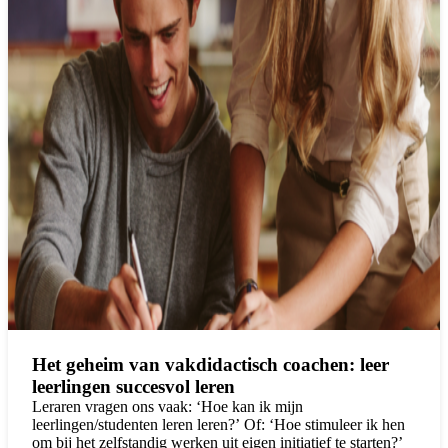
Het geheim van vakdidactisch coachen: leer
leerlingen succesvol leren
Leraren vragen ons vaak: ‘Hoe kan ik mijn
leerlingen/studenten leren leren?’ Of: ‘Hoe stimuleer ik hen
om bij het zelfstandig werken uit eigen initiatief te starten?’