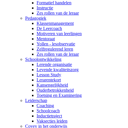
Formatief handelen
Instructie
Zes rollen van de leraar
Pedagogiek
Klassenmanagement
De Leercoach
Motiveren van leerlingen
Mentoraat
Yollen - lesobservatie
Zelfregulerend leren
Zes rollen van de leraar
Schoolontwikkeling
Lerende organisatie
Levende kwaliteitszorg
Lesson Study
Lerarentekort
Kansengelijkheid
Ouderbetrokkenheid
Toetsing en Examinering
Leiderschap
Coaching
Schoolcoach
Inductietraject
Vaksecties leiden
Covey in het onderwijs