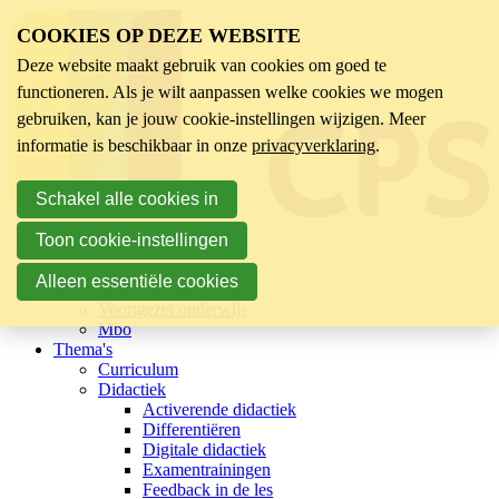
COOKIES OP DEZE WEBSITE
Deze website maakt gebruik van cookies om goed te
functioneren. Als je wilt aanpassen welke cookies we mogen
gebruiken, kan je jouw cookie-instellingen wijzigen. Meer
informatie is beschikbaar in onze
privacyverklaring
.
Schakel alle cookies in
Toon cookie-instellingen
Sector
Kinderopvang
Alleen essentiële cookies
Basisonderwijs
Voortgezet onderwijs
Mbo
Thema's
Curriculum
Didactiek
Activerende didactiek
Differentiëren
Digitale didactiek
Examentrainingen
Feedback in de les