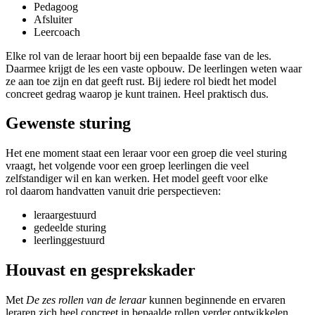
Pedagoog
Afsluiter
Leercoach
Elke rol van de leraar hoort bij een bepaalde fase van de les.
Daarmee krijgt de les een vaste opbouw. De leerlingen weten waar
ze aan toe zijn en dat geeft rust. Bij iedere rol biedt het model
concreet gedrag waarop je kunt trainen. Heel praktisch dus.
Gewenste sturing
Het ene moment staat een leraar voor een groep die veel sturing
vraagt, het volgende voor een groep
leerlingen
die veel
zelfstandiger
wil en kan
werken.
Het model
geeft
voor elke
rol
daarom handvatten
vanuit drie perspectieven:
l
eraargestuurd
gedeelde sturing
leerlinggestuurd
Houvast en gesprekskader
Met
De zes rollen van de leraar
kunnen beginnende en ervaren
leraren zich
heel concreet
in bepaalde rollen
verder ontwikkelen.