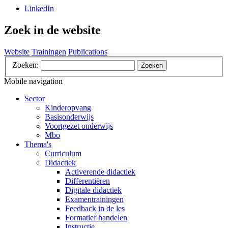
LinkedIn
Zoek in de website
Website
Trainingen
Publications
Zoeken:
Zoeken
Mobile navigation
Sector
Kinderopvang
Basisonderwijs
Voortgezet onderwijs
Mbo
Thema's
Curriculum
Didactiek
Activerende didactiek
Differentiëren
Digitale didactiek
Examentrainingen
Feedback in de les
Formatief handelen
Instructie