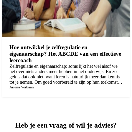
Hoe ontwikkel je zelfregulatie en
eigenaarschap? Het ABCDE van een effectieve
leercoach
Zelfregulatie en eigenaarschap: soms lijkt het wel alsof we
het over niets anders meer hebben in het onderwijs. En zo
gek is dat ook niet, want leren is natuurlijk méér dan kennis
tot je nemen. Om goed voorbereid te zijn op hun toekomst is
het essentieel dat leerlingen zélf grip hebben op de manier
Ariena Verbaan
waarop zij leren. Ofwel, dat ze de eigenaar zijn van hun
eigen ontwikkeling.
Heb je een vraag of wil je advies?