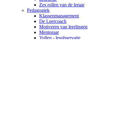
Zes rollen van de leraar
Pedagogiek
Klassenmanagement
De Leercoach
Motiveren van leerlingen
Mentoraat
Yollen - lesobservatie
Zelfregulerend leren
Zes rollen van de leraar
Schoolontwikkeling
Lerende organisatie
Levende kwaliteitszorg
Lesson Study
Lerarentekort
Kansengelijkheid
Ouderbetrokkenheid
Toetsing en Examinering
Leiderschap
Coaching
Schoolcoach
Inductietraject
Vaksecties leiden
Covey in het onderwijs
Wat zijn de 7 gewoonten?
Lerende organisatie