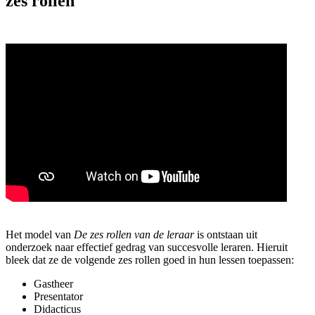
zes rollen
Het
model van
De zes rollen van de leraar
is ontstaan uit
onderzoek
naar
effectief gedrag
van
succesvolle leraren.
Hieruit
bleek dat ze de volgende
zes rollen
goed
in hun lessen
toe
passen
:
Gastheer
Presentator
Didacticus