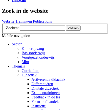
LinkedIn
Zoek in de website
Website
Trainingen
Publications
Zoeken:
Zoeken
Mobile navigation
Sector
Kinderopvang
Basisonderwijs
Voortgezet onderwijs
Mbo
Thema's
Curriculum
Didactiek
Activerende didactiek
Differentiëren
Digitale didactiek
Examentrainingen
Feedback in de les
Formatief handelen
Instructie