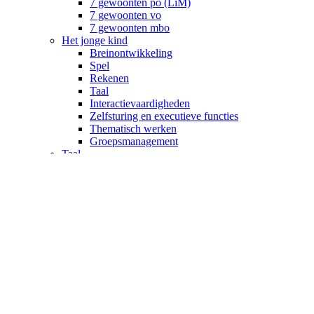
7 gewoonten po (LiM)
7 gewoonten vo
7 gewoonten mbo
Het jonge kind
Breinontwikkeling
Spel
Rekenen
Taal
Interactievaardigheden
Zelfsturing en executieve functies
Thematisch werken
Groepsmanagement
Taal
Taal po
Taal vo
Rekenen
Rekenen po
Rekenen vo
Burgerschap
CPS Academie
Trainingen
Ascenda herregistratie
Congressen
Webinars
Over CPS Academie