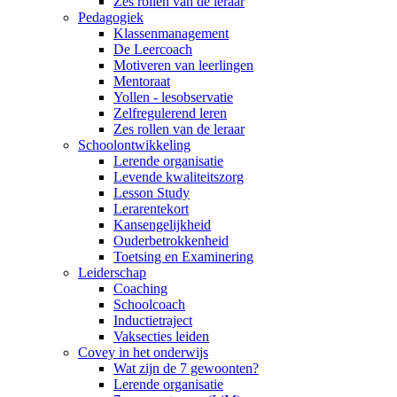
Zes rollen van de leraar
Pedagogiek
Klassenmanagement
De Leercoach
Motiveren van leerlingen
Mentoraat
Yollen - lesobservatie
Zelfregulerend leren
Zes rollen van de leraar
Schoolontwikkeling
Lerende organisatie
Levende kwaliteitszorg
Lesson Study
Lerarentekort
Kansengelijkheid
Ouderbetrokkenheid
Toetsing en Examinering
Leiderschap
Coaching
Schoolcoach
Inductietraject
Vaksecties leiden
Covey in het onderwijs
Wat zijn de 7 gewoonten?
Lerende organisatie