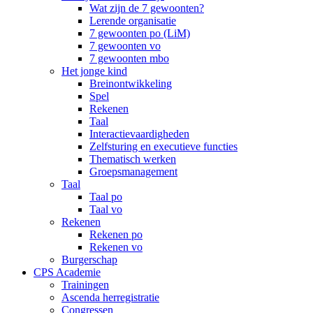
Wat zijn de 7 gewoonten?
Lerende organisatie
7 gewoonten po (LiM)
7 gewoonten vo
7 gewoonten mbo
Het jonge kind
Breinontwikkeling
Spel
Rekenen
Taal
Interactievaardigheden
Zelfsturing en executieve functies
Thematisch werken
Groepsmanagement
Taal
Taal po
Taal vo
Rekenen
Rekenen po
Rekenen vo
Burgerschap
CPS Academie
Trainingen
Ascenda herregistratie
Congressen