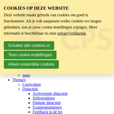
COOKIES OP DEZE WEBSITE
Deze website maakt gebruik van cookies om goed te
functioneren. Als je wilt aanpassen welke cookies we mogen
gebruiken, kan je jouw cookie-instellingen wijzigen. Meer
informatie is beschikbaar in onze
privacyverklaring
.
Schakel alle cookies in
Toon cookie-instellingen
Sector
Kinderopvang
Alleen essentiële cookies
Basisonderwijs
Voortgezet onderwijs
Mbo
Thema's
Curriculum
Didactiek
Activerende didactiek
Differentiëren
Digitale didactiek
Examentrainingen
Feedback in de les