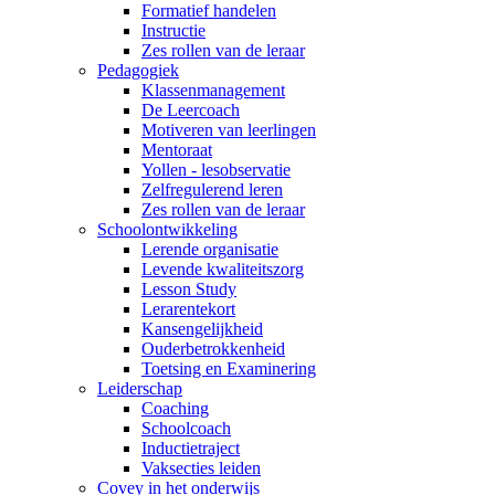
Formatief handelen
Instructie
Zes rollen van de leraar
Pedagogiek
Klassenmanagement
De Leercoach
Motiveren van leerlingen
Mentoraat
Yollen - lesobservatie
Zelfregulerend leren
Zes rollen van de leraar
Schoolontwikkeling
Lerende organisatie
Levende kwaliteitszorg
Lesson Study
Lerarentekort
Kansengelijkheid
Ouderbetrokkenheid
Toetsing en Examinering
Leiderschap
Coaching
Schoolcoach
Inductietraject
Vaksecties leiden
Covey in het onderwijs