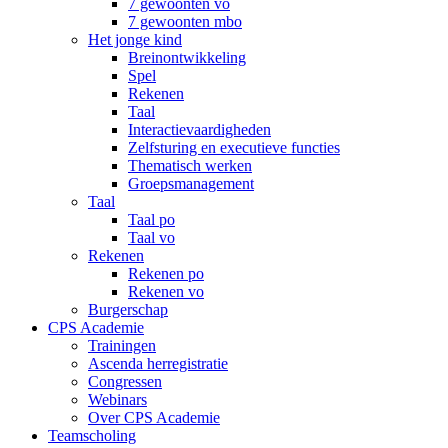
7 gewoonten vo
7 gewoonten mbo
Het jonge kind
Breinontwikkeling
Spel
Rekenen
Taal
Interactievaardigheden
Zelfsturing en executieve functies
Thematisch werken
Groepsmanagement
Taal
Taal po
Taal vo
Rekenen
Rekenen po
Rekenen vo
Burgerschap
CPS Academie
Trainingen
Ascenda herregistratie
Congressen
Webinars
Over CPS Academie
Teamscholing