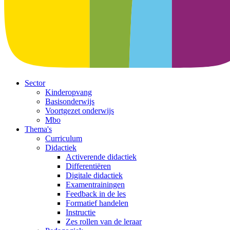
Sector
Kinderopvang
Basisonderwijs
Voortgezet onderwijs
Mbo
Thema's
Curriculum
Didactiek
Activerende didactiek
Differentiëren
Digitale didactiek
Examentrainingen
Feedback in de les
Formatief handelen
Instructie
Zes rollen van de leraar