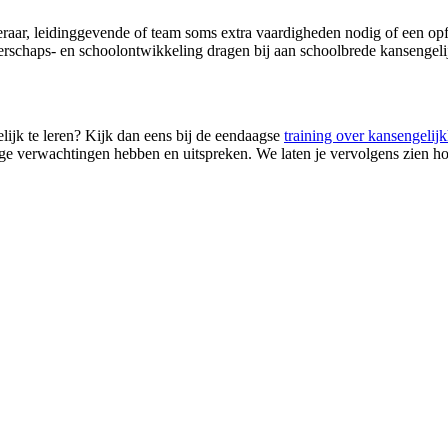
s leraar, leidinggevende of team soms extra vaardigheden nodig of een o
iderschaps- en schoolontwikkeling dragen bij aan schoolbrede kansengel
elijk te leren? Kijk dan eens bij de eendaagse
training over kansengelijk
oge verwachtingen hebben en uitspreken. We laten je vervolgens zien h