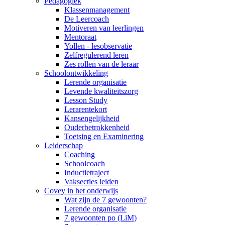
Pedagogiek
Klassenmanagement
De Leercoach
Motiveren van leerlingen
Mentoraat
Yollen - lesobservatie
Zelfregulerend leren
Zes rollen van de leraar
Schoolontwikkeling
Lerende organisatie
Levende kwaliteitszorg
Lesson Study
Lerarentekort
Kansengelijkheid
Ouderbetrokkenheid
Toetsing en Examinering
Leiderschap
Coaching
Schoolcoach
Inductietraject
Vaksecties leiden
Covey in het onderwijs
Wat zijn de 7 gewoonten?
Lerende organisatie
7 gewoonten po (LiM)