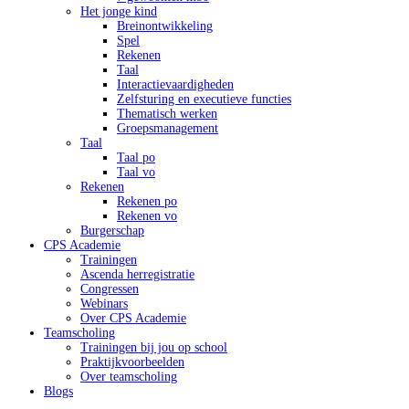
Het jonge kind
Breinontwikkeling
Spel
Rekenen
Taal
Interactievaardigheden
Zelfsturing en executieve functies
Thematisch werken
Groepsmanagement
Taal
Taal po
Taal vo
Rekenen
Rekenen po
Rekenen vo
Burgerschap
CPS Academie
Trainingen
Ascenda herregistratie
Congressen
Webinars
Over CPS Academie
Teamscholing
Trainingen bij jou op school
Praktijkvoorbeelden
Over teamscholing
Blogs