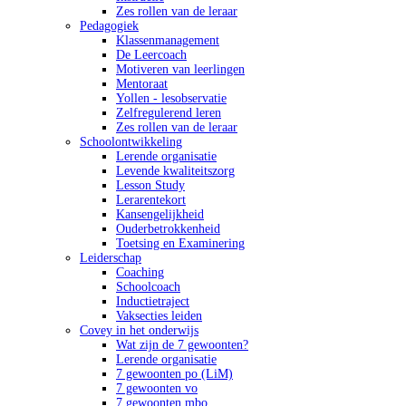
Zes rollen van de leraar
Pedagogiek
Klassenmanagement
De Leercoach
Motiveren van leerlingen
Mentoraat
Yollen - lesobservatie
Zelfregulerend leren
Zes rollen van de leraar
Schoolontwikkeling
Lerende organisatie
Levende kwaliteitszorg
Lesson Study
Lerarentekort
Kansengelijkheid
Ouderbetrokkenheid
Toetsing en Examinering
Leiderschap
Coaching
Schoolcoach
Inductietraject
Vaksecties leiden
Covey in het onderwijs
Wat zijn de 7 gewoonten?
Lerende organisatie
7 gewoonten po (LiM)
7 gewoonten vo
7 gewoonten mbo