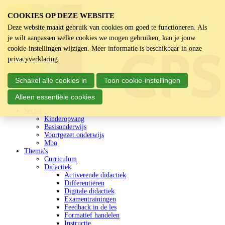
COOKIES OP DEZE WEBSITE
Deze website maakt gebruik van cookies om goed te functioneren. Als
je wilt aanpassen welke cookies we mogen gebruiken, kan je jouw
cookie-instellingen wijzigen. Meer informatie is beschikbaar in onze
privacyverklaring
.
Schakel alle cookies in
Toon cookie-instellingen
Alleen essentiële cookies
Sector
Kinderopvang
Basisonderwijs
Voortgezet onderwijs
Mbo
Thema's
Curriculum
Didactiek
Activerende didactiek
Differentiëren
Digitale didactiek
Examentrainingen
Feedback in de les
Formatief handelen
Instructie