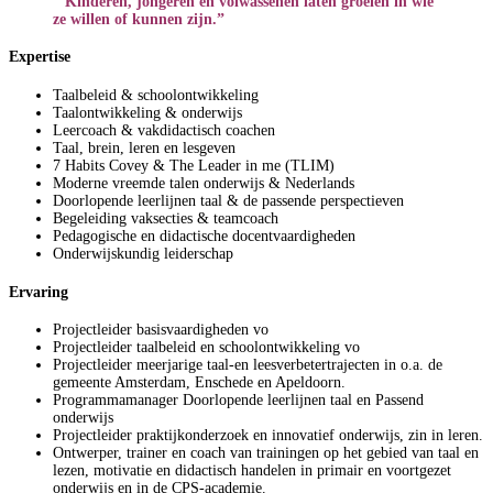
“Kinderen, jongeren en volwassenen laten groeien in wie
ze willen of kunnen zijn.”
Expertise
Taalbeleid & schoolontwikkeling
Taalontwikkeling & onderwijs
Leercoach & vakdidactisch coachen
Taal, brein, leren en lesgeven
7 Habits Covey & The Leader in me (TLIM)
Moderne vreemde talen onderwijs & Nederlands
Doorlopende leerlijnen taal & de passende perspectieven
Begeleiding vaksecties & teamcoach
Pedagogische en didactische docentvaardigheden
Onderwijskundig leiderschap
Ervaring
Projectleider basisvaardigheden vo
Projectleider taalbeleid en schoolontwikkeling vo
Projectleider meerjarige taal-en leesverbetertrajecten in o.a. de
gemeente Amsterdam, Enschede en Apeldoorn.
Programmamanager Doorlopende leerlijnen taal en Passend
onderwijs
Projectleider praktijkonderzoek en innovatief onderwijs, zin in leren.
Ontwerper, trainer en coach van trainingen op het gebied van taal en
lezen, motivatie en didactisch handelen in primair en voortgezet
onderwijs en in de CPS-academie.