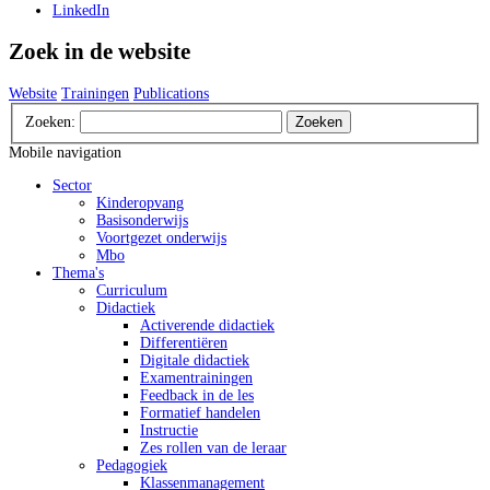
LinkedIn
Zoek in de website
Website
Trainingen
Publications
Zoeken:
Zoeken
Mobile navigation
Sector
Kinderopvang
Basisonderwijs
Voortgezet onderwijs
Mbo
Thema's
Curriculum
Didactiek
Activerende didactiek
Differentiëren
Digitale didactiek
Examentrainingen
Feedback in de les
Formatief handelen
Instructie
Zes rollen van de leraar
Pedagogiek
Klassenmanagement