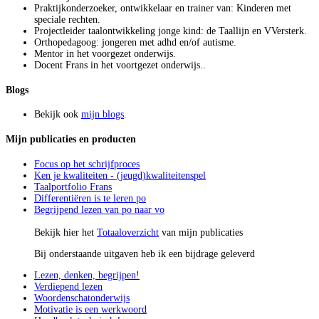
Praktijkonderzoeker, ontwikkelaar en trainer van: Kinderen met
speciale rechten.
Projectleider taalontwikkeling jonge kind: de Taallijn en VVersterk.
Orthopedagoog: jongeren met adhd en/of autisme.
Mentor in het voorgezet onderwijs.
Docent Frans in het voortgezet onderwijs..
Blogs
Bekijk ook
mijn blogs
.
Mijn publicaties en producten
Focus op het schrijfproces
Ken je kwaliteiten - (jeugd)kwaliteitenspel
Taalportfolio Frans
Differentiëren is te leren po
Begrijpend lezen van po naar vo
Bekijk hier het
Totaaloverzicht
van mijn publicaties
Bij onderstaande uitgaven heb ik een bijdrage geleverd
Lezen, denken, begrijpen!
Verdiepend lezen
Woordenschatonderwijs
Motivatie is een werkwoord