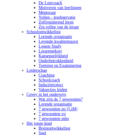
De Leercoach
Motiveren van leerlingen
Mentoraat
Yollen - lesobservatie
Zelfregulerend leren
Zes rollen van de leraar
Schoolontwikkeling
Lerende organisatie
Levende kwaliteitszorg
Lesson Study
Lerarentekort
Kansengelijkheid
Ouderbetrokkenheid
Toetsing en Examinering
Leiderschap
Coaching
Schoolcoach
Inductietraject
Vaksecties leiden
Covey in het onderwijs
Wat zijn de 7 gewoonten?
Lerende organisatie
7 gewoonten po (LiM)
7 gewoonten vo
7 gewoonten mbo
Het jonge kind
Breinontwikkeling
Spel