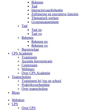
Rekenen
Taal
Interactievaardigheden
Zelfsturing en executieve functies
Thematisch werken
Groepsmanagement
Taal
Taal po
Taal vo
Rekenen
Rekenen po
Rekenen vo
Burgerschap
CPS Academie
Trainingen
Ascenda herregistratie
Congressen
Webinars
Over CPS Academie
Teamscholing
Trainingen bij jou op school
Praktijkvoorbeelden
Over teamscholing
Blogs
Webshop
CPS
Over CPS